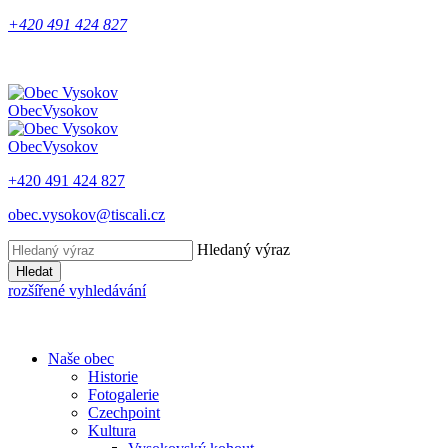
+420 491 424 827
Obec
Vysokov
Obec
Vysokov
+420 491 424 827
obec.vysokov@tiscali.cz
Hledaný výraz
Hledat
rozšířené vyhledávání
Naše obec
Historie
Fotogalerie
Czechpoint
Kultura