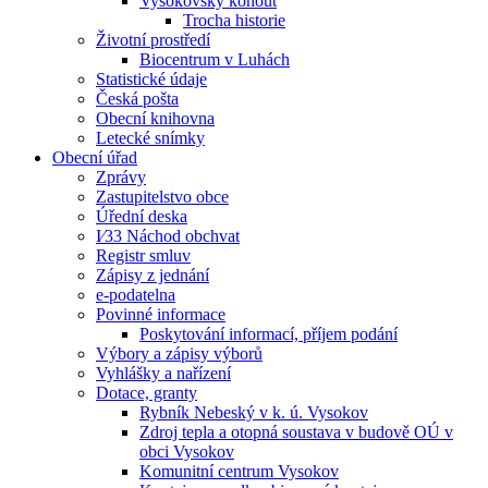
Vysokovský kohout
Trocha historie
Životní prostředí
Biocentrum v Luhách
Statistické údaje
Česká pošta
Obecní knihovna
Letecké snímky
Obecní úřad
Zprávy
Zastupitelstvo obce
Úřední deska
I⁄33 Náchod obchvat
Registr smluv
Zápisy z jednání
e-podatelna
Povinné informace
Poskytování informací, příjem podání
Výbory a zápisy výborů
Vyhlášky a nařízení
Dotace, granty
Rybník Nebeský v k. ú. Vysokov
Zdroj tepla a otopná soustava v budově OÚ v
obci Vysokov
Komunitní centrum Vysokov