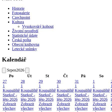
Historie
Fotogalerie
Czechpoint
Kultura
Vysokovský kohout
Životní prostředí
Statistické údaje
Česká pošta
Obecní knihovna
Letecké snímky
Kalendář
Srpen
2026
Po
Út
St
Čt
Pá
So
27
28
29
30
31
1
1
1
1
1
1
1
Koupaliště
Koupaliště
Koupaliště
Koupaliště
Koupaliště
Koupaliště
Starkoč -
Starkoč -
Starkoč -
Starkoč -
Starkoč -
Starkoč -
léto 2026
léto 2026
léto 2026
léto 2026
léto 2026
léto 2026
Zobrazit
Zobrazit
Zobrazit
Zobrazit
Zobrazit
Zobrazit
všechny
všechny
všechny
všechny
všechny
všechny