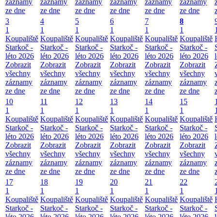
záznamy
záznamy
záznamy
záznamy
záznamy
záznamy
ze dne
ze dne
ze dne
ze dne
ze dne
ze dne
3
4
5
6
7
8
1
1
1
1
1
1
Koupaliště
Koupaliště
Koupaliště
Koupaliště
Koupaliště
Koupaliště
Starkoč -
Starkoč -
Starkoč -
Starkoč -
Starkoč -
Starkoč -
léto 2026
léto 2026
léto 2026
léto 2026
léto 2026
léto 2026
Zobrazit
Zobrazit
Zobrazit
Zobrazit
Zobrazit
Zobrazit
všechny
všechny
všechny
všechny
všechny
všechny
záznamy
záznamy
záznamy
záznamy
záznamy
záznamy
ze dne
ze dne
ze dne
ze dne
ze dne
ze dne
10
11
12
13
14
15
1
1
1
1
1
1
Koupaliště
Koupaliště
Koupaliště
Koupaliště
Koupaliště
Koupaliště
Starkoč -
Starkoč -
Starkoč -
Starkoč -
Starkoč -
Starkoč -
léto 2026
léto 2026
léto 2026
léto 2026
léto 2026
léto 2026
Zobrazit
Zobrazit
Zobrazit
Zobrazit
Zobrazit
Zobrazit
všechny
všechny
všechny
všechny
všechny
všechny
záznamy
záznamy
záznamy
záznamy
záznamy
záznamy
ze dne
ze dne
ze dne
ze dne
ze dne
ze dne
17
18
19
20
21
22
1
1
1
1
1
1
Koupaliště
Koupaliště
Koupaliště
Koupaliště
Koupaliště
Koupaliště
Starkoč -
Starkoč -
Starkoč -
Starkoč -
Starkoč -
Starkoč -
léto 2026
léto 2026
léto 2026
léto 2026
léto 2026
léto 2026