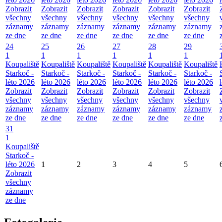
Zobrazit
Zobrazit
Zobrazit
Zobrazit
Zobrazit
Zobrazit
všechny
všechny
všechny
všechny
všechny
všechny
záznamy
záznamy
záznamy
záznamy
záznamy
záznamy
ze dne
ze dne
ze dne
ze dne
ze dne
ze dne
24
25
26
27
28
29
1
1
1
1
1
1
Koupaliště
Koupaliště
Koupaliště
Koupaliště
Koupaliště
Koupaliště
Starkoč -
Starkoč -
Starkoč -
Starkoč -
Starkoč -
Starkoč -
léto 2026
léto 2026
léto 2026
léto 2026
léto 2026
léto 2026
Zobrazit
Zobrazit
Zobrazit
Zobrazit
Zobrazit
Zobrazit
všechny
všechny
všechny
všechny
všechny
všechny
záznamy
záznamy
záznamy
záznamy
záznamy
záznamy
ze dne
ze dne
ze dne
ze dne
ze dne
ze dne
31
1
Koupaliště
Starkoč -
léto 2026
1
2
3
4
5
Zobrazit
všechny
záznamy
ze dne