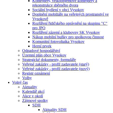
Kontejnery, velkoobjemové kontejnery a
rekonstrukce sběrného dvora
Sociální bydlení v obci Vysokov
Doplnění mobiliáře na veřejných prostranství ve
Vysokově
Rozšíření řidičského oprávnění na skupinu "C"
pro JPO
Rozšíření zázemí a klubovny SK Vysokov
Nákup mobilní buňky pro spolkovou činnost
Komunitní fotovoltaika Vysokov
Herní prvek
Odpadové hospodářství
Územní plán obce Vysokov
Strategické dokumenty, formuláře
Veřejné zakázky - profil zadavatele (starý)
Veřejné zakázky - profil zadavatele (nový)
Registr oznámení
Volby
Volný čas
Aktuality
Kalendář akcí
Akce v okolí
Zájmové spolky
SDH
Aktuality SDH