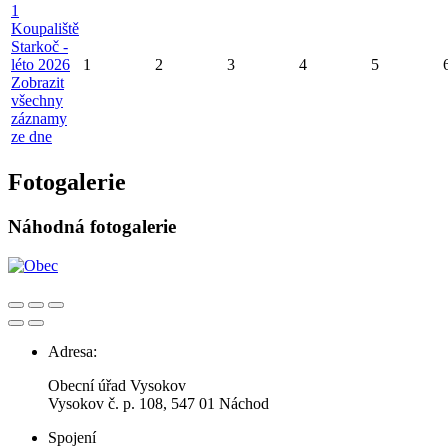
1
Koupaliště
Starkoč -
léto 2026
1
2
3
4
5
Zobrazit
všechny
záznamy
ze dne
Fotogalerie
Náhodná fotogalerie
Adresa:
Obecní úřad Vysokov
Vysokov č. p. 108, 547 01 Náchod
Spojení