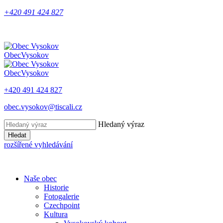
+420 491 424 827
Obec
Vysokov
Obec
Vysokov
+420 491 424 827
obec.vysokov@tiscali.cz
Hledaný výraz
Hledat
rozšířené vyhledávání
Naše obec
Historie
Fotogalerie
Czechpoint
Kultura