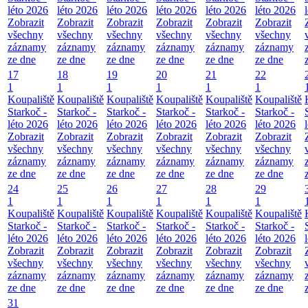
léto 2026
léto 2026
léto 2026
léto 2026
léto 2026
léto 2026
Zobrazit
Zobrazit
Zobrazit
Zobrazit
Zobrazit
Zobrazit
všechny
všechny
všechny
všechny
všechny
všechny
záznamy
záznamy
záznamy
záznamy
záznamy
záznamy
ze dne
ze dne
ze dne
ze dne
ze dne
ze dne
17
18
19
20
21
22
1
1
1
1
1
1
Koupaliště
Koupaliště
Koupaliště
Koupaliště
Koupaliště
Koupaliště
Starkoč -
Starkoč -
Starkoč -
Starkoč -
Starkoč -
Starkoč -
léto 2026
léto 2026
léto 2026
léto 2026
léto 2026
léto 2026
Zobrazit
Zobrazit
Zobrazit
Zobrazit
Zobrazit
Zobrazit
všechny
všechny
všechny
všechny
všechny
všechny
záznamy
záznamy
záznamy
záznamy
záznamy
záznamy
ze dne
ze dne
ze dne
ze dne
ze dne
ze dne
24
25
26
27
28
29
1
1
1
1
1
1
Koupaliště
Koupaliště
Koupaliště
Koupaliště
Koupaliště
Koupaliště
Starkoč -
Starkoč -
Starkoč -
Starkoč -
Starkoč -
Starkoč -
léto 2026
léto 2026
léto 2026
léto 2026
léto 2026
léto 2026
Zobrazit
Zobrazit
Zobrazit
Zobrazit
Zobrazit
Zobrazit
všechny
všechny
všechny
všechny
všechny
všechny
záznamy
záznamy
záznamy
záznamy
záznamy
záznamy
ze dne
ze dne
ze dne
ze dne
ze dne
ze dne
31