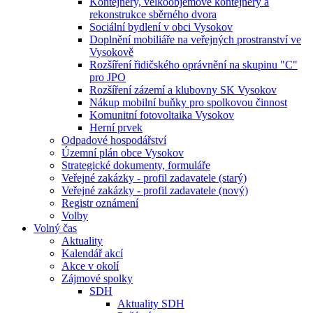
Kontejnery, velkoobjemové kontejnery a
rekonstrukce sběrného dvora
Sociální bydlení v obci Vysokov
Doplnění mobiliáře na veřejných prostranství ve
Vysokově
Rozšíření řidičského oprávnění na skupinu "C"
pro JPO
Rozšíření zázemí a klubovny SK Vysokov
Nákup mobilní buňky pro spolkovou činnost
Komunitní fotovoltaika Vysokov
Herní prvek
Odpadové hospodářství
Územní plán obce Vysokov
Strategické dokumenty, formuláře
Veřejné zakázky - profil zadavatele (starý)
Veřejné zakázky - profil zadavatele (nový)
Registr oznámení
Volby
Volný čas
Aktuality
Kalendář akcí
Akce v okolí
Zájmové spolky
SDH
Aktuality SDH