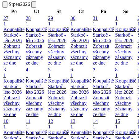
Srpen
2026
Po
Út
St
Čt
Pá
So
27
28
29
30
31
1
1
1
1
1
1
1
Koupaliště
Koupaliště
Koupaliště
Koupaliště
Koupaliště
Koupaliště
Starkoč -
Starkoč -
Starkoč -
Starkoč -
Starkoč -
Starkoč -
léto 2026
léto 2026
léto 2026
léto 2026
léto 2026
léto 2026
Zobrazit
Zobrazit
Zobrazit
Zobrazit
Zobrazit
Zobrazit
všechny
všechny
všechny
všechny
všechny
všechny
záznamy
záznamy
záznamy
záznamy
záznamy
záznamy
ze dne
ze dne
ze dne
ze dne
ze dne
ze dne
3
4
5
6
7
8
1
1
1
1
1
1
Koupaliště
Koupaliště
Koupaliště
Koupaliště
Koupaliště
Koupaliště
Starkoč -
Starkoč -
Starkoč -
Starkoč -
Starkoč -
Starkoč -
léto 2026
léto 2026
léto 2026
léto 2026
léto 2026
léto 2026
Zobrazit
Zobrazit
Zobrazit
Zobrazit
Zobrazit
Zobrazit
všechny
všechny
všechny
všechny
všechny
všechny
záznamy
záznamy
záznamy
záznamy
záznamy
záznamy
ze dne
ze dne
ze dne
ze dne
ze dne
ze dne
10
11
12
13
14
15
1
1
1
1
1
1
Koupaliště
Koupaliště
Koupaliště
Koupaliště
Koupaliště
Koupaliště
Starkoč -
Starkoč -
Starkoč -
Starkoč -
Starkoč -
Starkoč -