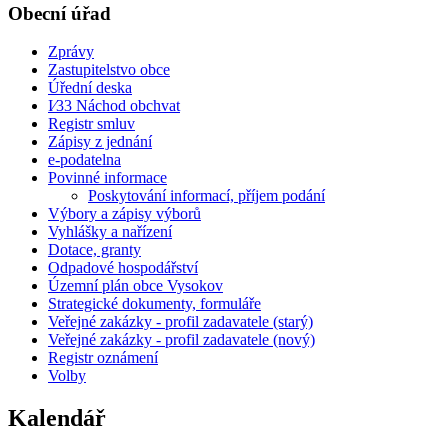
Obecní úřad
Zprávy
Zastupitelstvo obce
Úřední deska
I⁄33 Náchod obchvat
Registr smluv
Zápisy z jednání
e-podatelna
Povinné informace
Poskytování informací, příjem podání
Výbory a zápisy výborů
Vyhlášky a nařízení
Dotace, granty
Odpadové hospodářství
Územní plán obce Vysokov
Strategické dokumenty, formuláře
Veřejné zakázky - profil zadavatele (starý)
Veřejné zakázky - profil zadavatele (nový)
Registr oznámení
Volby
Kalendář