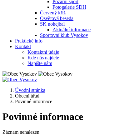
Požární sport
Fotogalerie SDH
Červený kříž
Osvětová beseda
SK nohejbal
Aktuální informace
Sportovní klub Vysokov
Praktické info
Kontakt
Kontaktní údaje
Kde nás najdete
Napište nám
Úvodní stránka
Obecní úřad
Povinné informace
Povinné informace
Záznam nenalezen