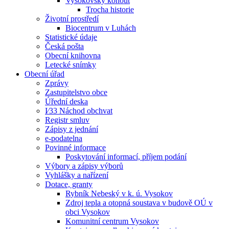
Vysokovský kohout
Trocha historie
Životní prostředí
Biocentrum v Luhách
Statistické údaje
Česká pošta
Obecní knihovna
Letecké snímky
Obecní úřad
Zprávy
Zastupitelstvo obce
Úřední deska
I⁄33 Náchod obchvat
Registr smluv
Zápisy z jednání
e-podatelna
Povinné informace
Poskytování informací, příjem podání
Výbory a zápisy výborů
Vyhlášky a nařízení
Dotace, granty
Rybník Nebeský v k. ú. Vysokov
Zdroj tepla a otopná soustava v budově OÚ v
obci Vysokov
Komunitní centrum Vysokov