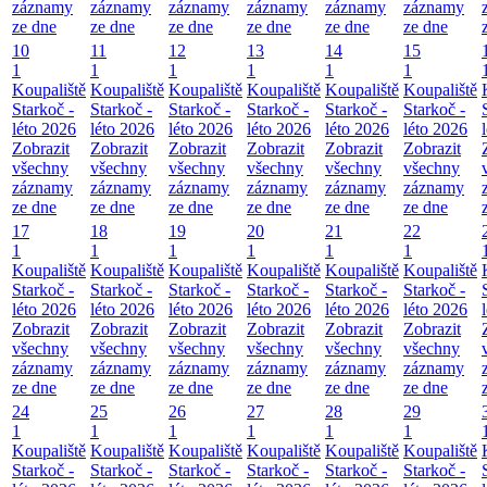
záznamy
záznamy
záznamy
záznamy
záznamy
záznamy
ze dne
ze dne
ze dne
ze dne
ze dne
ze dne
10
11
12
13
14
15
1
1
1
1
1
1
Koupaliště
Koupaliště
Koupaliště
Koupaliště
Koupaliště
Koupaliště
Starkoč -
Starkoč -
Starkoč -
Starkoč -
Starkoč -
Starkoč -
léto 2026
léto 2026
léto 2026
léto 2026
léto 2026
léto 2026
Zobrazit
Zobrazit
Zobrazit
Zobrazit
Zobrazit
Zobrazit
všechny
všechny
všechny
všechny
všechny
všechny
záznamy
záznamy
záznamy
záznamy
záznamy
záznamy
ze dne
ze dne
ze dne
ze dne
ze dne
ze dne
17
18
19
20
21
22
1
1
1
1
1
1
Koupaliště
Koupaliště
Koupaliště
Koupaliště
Koupaliště
Koupaliště
Starkoč -
Starkoč -
Starkoč -
Starkoč -
Starkoč -
Starkoč -
léto 2026
léto 2026
léto 2026
léto 2026
léto 2026
léto 2026
Zobrazit
Zobrazit
Zobrazit
Zobrazit
Zobrazit
Zobrazit
všechny
všechny
všechny
všechny
všechny
všechny
záznamy
záznamy
záznamy
záznamy
záznamy
záznamy
ze dne
ze dne
ze dne
ze dne
ze dne
ze dne
24
25
26
27
28
29
1
1
1
1
1
1
Koupaliště
Koupaliště
Koupaliště
Koupaliště
Koupaliště
Koupaliště
Starkoč -
Starkoč -
Starkoč -
Starkoč -
Starkoč -
Starkoč -