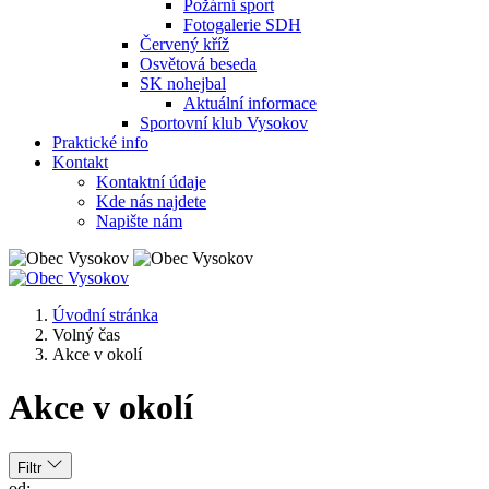
Požární sport
Fotogalerie SDH
Červený kříž
Osvětová beseda
SK nohejbal
Aktuální informace
Sportovní klub Vysokov
Praktické info
Kontakt
Kontaktní údaje
Kde nás najdete
Napište nám
Úvodní stránka
Volný čas
Akce v okolí
Akce v okolí
Filtr
od: