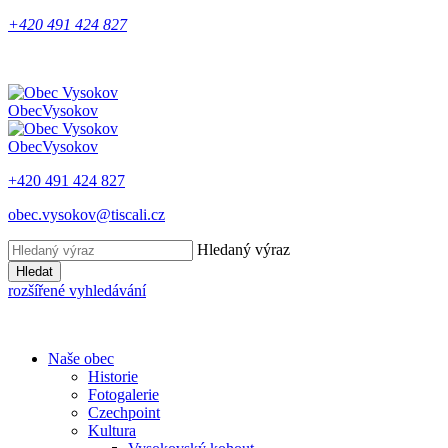
+420 491 424 827
Obec
Vysokov
Obec
Vysokov
+420 491 424 827
obec.vysokov@tiscali.cz
Hledaný výraz
Hledat
rozšířené vyhledávání
Naše obec
Historie
Fotogalerie
Czechpoint
Kultura