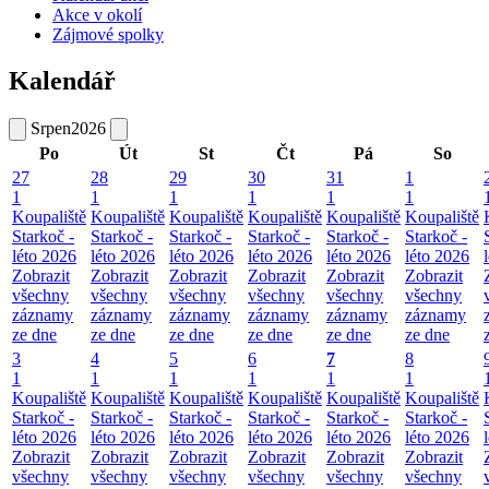
Akce v okolí
Zájmové spolky
Kalendář
Srpen
2026
Po
Út
St
Čt
Pá
So
27
28
29
30
31
1
1
1
1
1
1
1
Koupaliště
Koupaliště
Koupaliště
Koupaliště
Koupaliště
Koupaliště
Starkoč -
Starkoč -
Starkoč -
Starkoč -
Starkoč -
Starkoč -
léto 2026
léto 2026
léto 2026
léto 2026
léto 2026
léto 2026
Zobrazit
Zobrazit
Zobrazit
Zobrazit
Zobrazit
Zobrazit
všechny
všechny
všechny
všechny
všechny
všechny
záznamy
záznamy
záznamy
záznamy
záznamy
záznamy
ze dne
ze dne
ze dne
ze dne
ze dne
ze dne
3
4
5
6
7
8
1
1
1
1
1
1
Koupaliště
Koupaliště
Koupaliště
Koupaliště
Koupaliště
Koupaliště
Starkoč -
Starkoč -
Starkoč -
Starkoč -
Starkoč -
Starkoč -
léto 2026
léto 2026
léto 2026
léto 2026
léto 2026
léto 2026
Zobrazit
Zobrazit
Zobrazit
Zobrazit
Zobrazit
Zobrazit
všechny
všechny
všechny
všechny
všechny
všechny