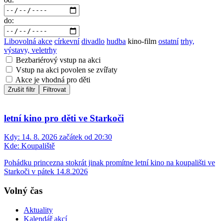
do:
Libovolná akce
církevní
divadlo
hudba
kino-film
ostatní
trhy,
výstavy, veletrhy
Bezbariérový vstup na akci
Vstup na akci povolen se zvířaty
Akce je vhodná pro děti
Zrušit filtr
Filtrovat
letní kino pro děti ve Starkoči
Kdy:
14. 8. 2026 začátek od 20:30
Kde:
Koupaliště
Pohádku princezna stokrát jinak promítne letní kino na koupališti ve
Starkoči v pátek 14.8.2026
Volný čas
Aktuality
Kalendář akcí