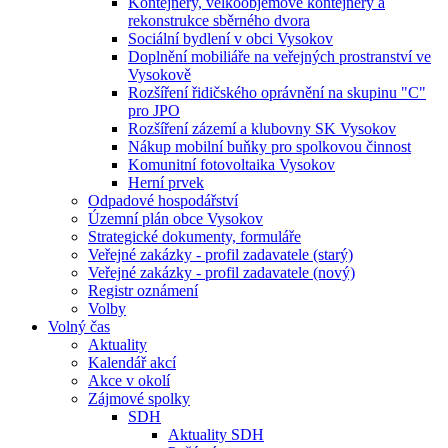
Kontejnery, velkoobjemové kontejnery a
rekonstrukce sběrného dvora
Sociální bydlení v obci Vysokov
Doplnění mobiliáře na veřejných prostranství ve
Vysokově
Rozšíření řidičského oprávnění na skupinu "C"
pro JPO
Rozšíření zázemí a klubovny SK Vysokov
Nákup mobilní buňky pro spolkovou činnost
Komunitní fotovoltaika Vysokov
Herní prvek
Odpadové hospodářství
Územní plán obce Vysokov
Strategické dokumenty, formuláře
Veřejné zakázky - profil zadavatele (starý)
Veřejné zakázky - profil zadavatele (nový)
Registr oznámení
Volby
Volný čas
Aktuality
Kalendář akcí
Akce v okolí
Zájmové spolky
SDH
Aktuality SDH