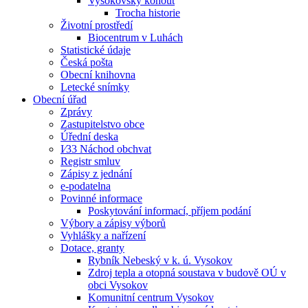
Vysokovský kohout
Trocha historie
Životní prostředí
Biocentrum v Luhách
Statistické údaje
Česká pošta
Obecní knihovna
Letecké snímky
Obecní úřad
Zprávy
Zastupitelstvo obce
Úřední deska
I⁄33 Náchod obchvat
Registr smluv
Zápisy z jednání
e-podatelna
Povinné informace
Poskytování informací, příjem podání
Výbory a zápisy výborů
Vyhlášky a nařízení
Dotace, granty
Rybník Nebeský v k. ú. Vysokov
Zdroj tepla a otopná soustava v budově OÚ v
obci Vysokov
Komunitní centrum Vysokov