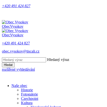
+420 491 424 827
Obec
Vysokov
Obec
Vysokov
+420 491 424 827
obec.vysokov@tiscali.cz
Hledaný výraz
Hledat
rozšířené vyhledávání
Naše obec
Historie
Fotogalerie
Czechpoint
Kultura