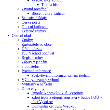
Vysokovský kohout
Trocha historie
Životní prostředí
Biocentrum v Luhách
Statistické údaje
Česká pošta
Obecní knihovna
Letecké snímky
Obecní úřad
Zprávy
Zastupitelstvo obce
Úřední deska
I⁄33 Náchod obchvat
Registr smluv
Zápisy z jednání
e-podatelna
Povinné informace
Poskytování informací, příjem podání
Výbory a zápisy výborů
Vyhlášky a nařízení
Dotace, granty
Rybník Nebeský v k. ú. Vysokov
Zdroj tepla a otopná soustava v budově OÚ v
obci Vysokov
Komunitní centrum Vysokov