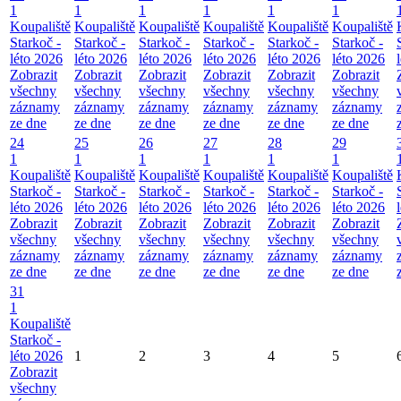
1
1
1
1
1
1
Koupaliště
Koupaliště
Koupaliště
Koupaliště
Koupaliště
Koupaliště
Starkoč -
Starkoč -
Starkoč -
Starkoč -
Starkoč -
Starkoč -
léto 2026
léto 2026
léto 2026
léto 2026
léto 2026
léto 2026
Zobrazit
Zobrazit
Zobrazit
Zobrazit
Zobrazit
Zobrazit
všechny
všechny
všechny
všechny
všechny
všechny
záznamy
záznamy
záznamy
záznamy
záznamy
záznamy
ze dne
ze dne
ze dne
ze dne
ze dne
ze dne
24
25
26
27
28
29
1
1
1
1
1
1
Koupaliště
Koupaliště
Koupaliště
Koupaliště
Koupaliště
Koupaliště
Starkoč -
Starkoč -
Starkoč -
Starkoč -
Starkoč -
Starkoč -
léto 2026
léto 2026
léto 2026
léto 2026
léto 2026
léto 2026
Zobrazit
Zobrazit
Zobrazit
Zobrazit
Zobrazit
Zobrazit
všechny
všechny
všechny
všechny
všechny
všechny
záznamy
záznamy
záznamy
záznamy
záznamy
záznamy
ze dne
ze dne
ze dne
ze dne
ze dne
ze dne
31
1
Koupaliště
Starkoč -
léto 2026
1
2
3
4
5
Zobrazit
všechny