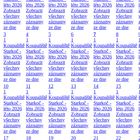
léto 2026
léto 2026
léto 2026
léto 2026
léto 2026
léto 2026
Zobrazit
Zobrazit
Zobrazit
Zobrazit
Zobrazit
Zobrazit
všechny
všechny
všechny
všechny
všechny
všechny
záznamy
záznamy
záznamy
záznamy
záznamy
záznamy
ze dne
ze dne
ze dne
ze dne
ze dne
ze dne
3
4
5
6
7
8
1
1
1
1
1
1
Koupaliště
Koupaliště
Koupaliště
Koupaliště
Koupaliště
Koupaliště
Starkoč -
Starkoč -
Starkoč -
Starkoč -
Starkoč -
Starkoč -
léto 2026
léto 2026
léto 2026
léto 2026
léto 2026
léto 2026
Zobrazit
Zobrazit
Zobrazit
Zobrazit
Zobrazit
Zobrazit
všechny
všechny
všechny
všechny
všechny
všechny
záznamy
záznamy
záznamy
záznamy
záznamy
záznamy
ze dne
ze dne
ze dne
ze dne
ze dne
ze dne
10
11
12
13
14
15
1
1
1
1
1
1
Koupaliště
Koupaliště
Koupaliště
Koupaliště
Koupaliště
Koupaliště
Starkoč -
Starkoč -
Starkoč -
Starkoč -
Starkoč -
Starkoč -
léto 2026
léto 2026
léto 2026
léto 2026
léto 2026
léto 2026
Zobrazit
Zobrazit
Zobrazit
Zobrazit
Zobrazit
Zobrazit
všechny
všechny
všechny
všechny
všechny
všechny
záznamy
záznamy
záznamy
záznamy
záznamy
záznamy
ze dne
ze dne
ze dne
ze dne
ze dne
ze dne
17
18
19
20
21
22