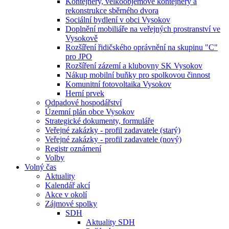
Kontejnery, velkoobjemové kontejnery a
rekonstrukce sběrného dvora
Sociální bydlení v obci Vysokov
Doplnění mobiliáře na veřejných prostranství ve
Vysokově
Rozšíření řidičského oprávnění na skupinu "C"
pro JPO
Rozšíření zázemí a klubovny SK Vysokov
Nákup mobilní buňky pro spolkovou činnost
Komunitní fotovoltaika Vysokov
Herní prvek
Odpadové hospodářství
Územní plán obce Vysokov
Strategické dokumenty, formuláře
Veřejné zakázky - profil zadavatele (starý)
Veřejné zakázky - profil zadavatele (nový)
Registr oznámení
Volby
Volný čas
Aktuality
Kalendář akcí
Akce v okolí
Zájmové spolky
SDH
Aktuality SDH