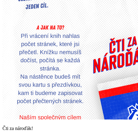
Čti za nároďák!