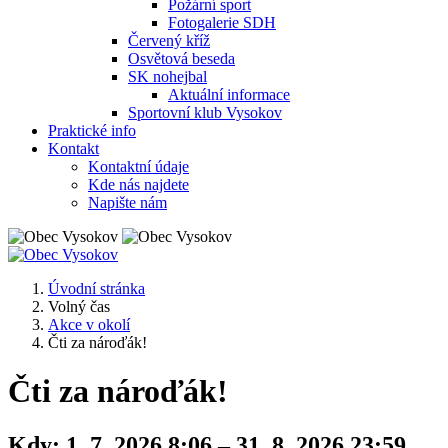
Požární sport
Fotogalerie SDH
Červený kříž
Osvětová beseda
SK nohejbal
Aktuální informace
Sportovní klub Vysokov
Praktické info
Kontakt
Kontaktní údaje
Kde nás najdete
Napište nám
Úvodní stránka
Volný čas
Akce v okolí
Čti za nároďák!
Čti za nároďák!
Kdy:
1. 7. 2026 8:06 – 31. 8. 2026 23:59