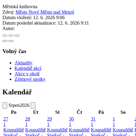
Městská knihovna
Zdroj:
Město Nové Město nad Metují
Datum vložení:
12. 6. 2026 9:06
Datum poslední aktualizace:
12. 6. 2026 9:11
Autor:
Volný čas
Aktuality
Kalendář akcí
Akce v okolí
Zájmové spolky
Kalendář
Srpen
2026
Po
Út
St
Čt
Pá
So
27
28
29
30
31
1
1
1
1
1
1
1
Koupaliště
Koupaliště
Koupaliště
Koupaliště
Koupaliště
Koupaliště
Starkoč -
Starkoč -
Starkoč -
Starkoč -
Starkoč -
Starkoč -