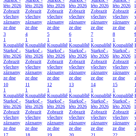
Starkoč -
Starkoč -
Starkoč -
Starkoč -
Starkoč -
Starkoč -
léto 2026
léto 2026
léto 2026
léto 2026
léto 2026
léto 2026
Zobrazit
Zobrazit
Zobrazit
Zobrazit
Zobrazit
Zobrazit
všechny
všechny
všechny
všechny
všechny
všechny
záznamy
záznamy
záznamy
záznamy
záznamy
záznamy
ze dne
ze dne
ze dne
ze dne
ze dne
ze dne
3
4
5
6
7
8
1
1
1
1
1
1
Koupaliště
Koupaliště
Koupaliště
Koupaliště
Koupaliště
Koupaliště
Starkoč -
Starkoč -
Starkoč -
Starkoč -
Starkoč -
Starkoč -
léto 2026
léto 2026
léto 2026
léto 2026
léto 2026
léto 2026
Zobrazit
Zobrazit
Zobrazit
Zobrazit
Zobrazit
Zobrazit
všechny
všechny
všechny
všechny
všechny
všechny
záznamy
záznamy
záznamy
záznamy
záznamy
záznamy
ze dne
ze dne
ze dne
ze dne
ze dne
ze dne
10
11
12
13
14
15
1
1
1
1
1
1
Koupaliště
Koupaliště
Koupaliště
Koupaliště
Koupaliště
Koupaliště
Starkoč -
Starkoč -
Starkoč -
Starkoč -
Starkoč -
Starkoč -
léto 2026
léto 2026
léto 2026
léto 2026
léto 2026
léto 2026
Zobrazit
Zobrazit
Zobrazit
Zobrazit
Zobrazit
Zobrazit
všechny
všechny
všechny
všechny
všechny
všechny
záznamy
záznamy
záznamy
záznamy
záznamy
záznamy
ze dne
ze dne
ze dne
ze dne
ze dne
ze dne
17
18
19
20
21
22