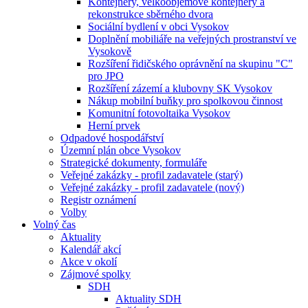
Kontejnery, velkoobjemové kontejnery a
rekonstrukce sběrného dvora
Sociální bydlení v obci Vysokov
Doplnění mobiliáře na veřejných prostranství ve
Vysokově
Rozšíření řidičského oprávnění na skupinu "C"
pro JPO
Rozšíření zázemí a klubovny SK Vysokov
Nákup mobilní buňky pro spolkovou činnost
Komunitní fotovoltaika Vysokov
Herní prvek
Odpadové hospodářství
Územní plán obce Vysokov
Strategické dokumenty, formuláře
Veřejné zakázky - profil zadavatele (starý)
Veřejné zakázky - profil zadavatele (nový)
Registr oznámení
Volby
Volný čas
Aktuality
Kalendář akcí
Akce v okolí
Zájmové spolky
SDH
Aktuality SDH