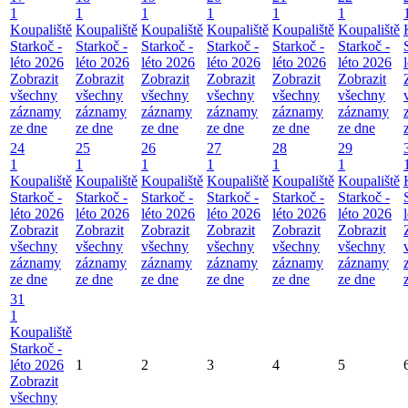
1
1
1
1
1
1
Koupaliště
Koupaliště
Koupaliště
Koupaliště
Koupaliště
Koupaliště
Starkoč -
Starkoč -
Starkoč -
Starkoč -
Starkoč -
Starkoč -
léto 2026
léto 2026
léto 2026
léto 2026
léto 2026
léto 2026
Zobrazit
Zobrazit
Zobrazit
Zobrazit
Zobrazit
Zobrazit
všechny
všechny
všechny
všechny
všechny
všechny
záznamy
záznamy
záznamy
záznamy
záznamy
záznamy
ze dne
ze dne
ze dne
ze dne
ze dne
ze dne
24
25
26
27
28
29
1
1
1
1
1
1
Koupaliště
Koupaliště
Koupaliště
Koupaliště
Koupaliště
Koupaliště
Starkoč -
Starkoč -
Starkoč -
Starkoč -
Starkoč -
Starkoč -
léto 2026
léto 2026
léto 2026
léto 2026
léto 2026
léto 2026
Zobrazit
Zobrazit
Zobrazit
Zobrazit
Zobrazit
Zobrazit
všechny
všechny
všechny
všechny
všechny
všechny
záznamy
záznamy
záznamy
záznamy
záznamy
záznamy
ze dne
ze dne
ze dne
ze dne
ze dne
ze dne
31
1
Koupaliště
Starkoč -
léto 2026
1
2
3
4
5
Zobrazit
všechny