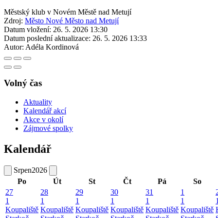
Městský klub v Novém Městě nad Metují
Zdroj:
Město Nové Město nad Metují
Datum vložení:
26. 5. 2026 13:30
Datum poslední aktualizace:
26. 5. 2026 13:33
Autor:
Adéla Kordinová
Volný čas
Aktuality
Kalendář akcí
Akce v okolí
Zájmové spolky
Kalendář
Srpen
2026
Po
Út
St
Čt
Pá
So
27
28
29
30
31
1
1
1
1
1
1
1
Koupaliště
Koupaliště
Koupaliště
Koupaliště
Koupaliště
Koupaliště