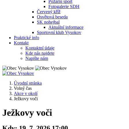
Požární sport
Fotogalerie SDH
Červený kříž
Osvětová beseda
SK nohejbal
Aktuální informace
Sportovní klub Vysokov
Praktické info
Kontakt
Kontaktní údaje
Kde nás najdete
Napište nám
Úvodní stránka
Volný čas
Akce v okolí
Ježkovy voči
Ježkovy voči
Kdy:
19. 7. 2026 17:00