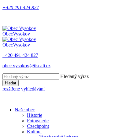
+420 491 424 827
Obec
Vysokov
Obec
Vysokov
+420 491 424 827
obec.vysokov@tiscali.cz
Hledaný výraz
Hledat
rozšířené vyhledávání
Naše obec
Historie
Fotogalerie
Czechpoint
Kultura