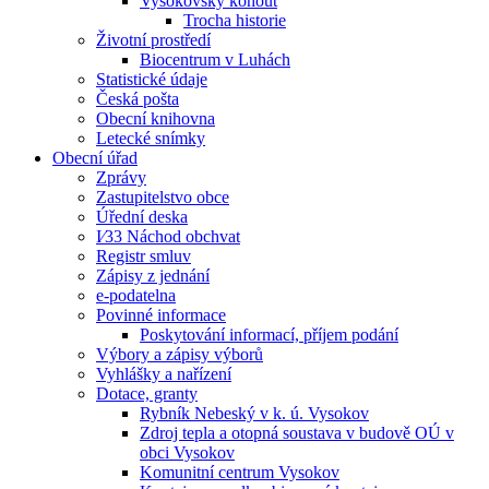
Vysokovský kohout
Trocha historie
Životní prostředí
Biocentrum v Luhách
Statistické údaje
Česká pošta
Obecní knihovna
Letecké snímky
Obecní úřad
Zprávy
Zastupitelstvo obce
Úřední deska
I⁄33 Náchod obchvat
Registr smluv
Zápisy z jednání
e-podatelna
Povinné informace
Poskytování informací, příjem podání
Výbory a zápisy výborů
Vyhlášky a nařízení
Dotace, granty
Rybník Nebeský v k. ú. Vysokov
Zdroj tepla a otopná soustava v budově OÚ v
obci Vysokov
Komunitní centrum Vysokov