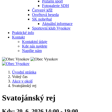
Požární sport
Fotogalerie SDH
Červený kříž
Osvětová beseda
SK nohejbal
Aktuální informace
Sportovní klub Vysokov
Praktické info
Kontakt
Kontaktní údaje
Kde nás najdete
Napište nám
Úvodní stránka
Volný čas
Akce v okolí
Svatojánský rej
Svatojánský rej
Kdy:
20. 6. 2026 14:00 - 19:00