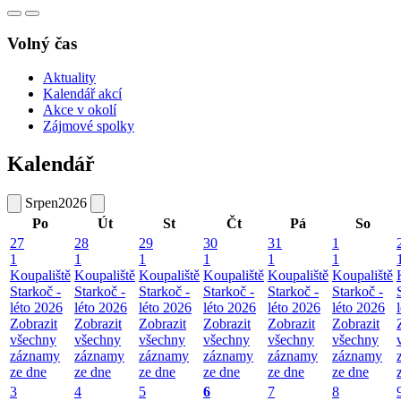
Volný čas
Aktuality
Kalendář akcí
Akce v okolí
Zájmové spolky
Kalendář
Srpen
2026
Po
Út
St
Čt
Pá
So
27
28
29
30
31
1
1
1
1
1
1
1
Koupaliště
Koupaliště
Koupaliště
Koupaliště
Koupaliště
Koupaliště
Starkoč -
Starkoč -
Starkoč -
Starkoč -
Starkoč -
Starkoč -
léto 2026
léto 2026
léto 2026
léto 2026
léto 2026
léto 2026
Zobrazit
Zobrazit
Zobrazit
Zobrazit
Zobrazit
Zobrazit
všechny
všechny
všechny
všechny
všechny
všechny
záznamy
záznamy
záznamy
záznamy
záznamy
záznamy
ze dne
ze dne
ze dne
ze dne
ze dne
ze dne
3
4
5
6
7
8