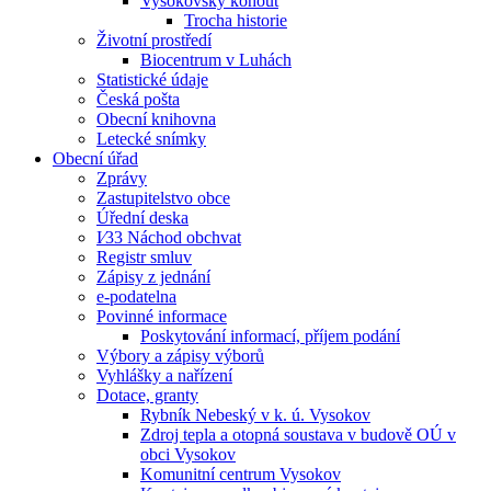
Vysokovský kohout
Trocha historie
Životní prostředí
Biocentrum v Luhách
Statistické údaje
Česká pošta
Obecní knihovna
Letecké snímky
Obecní úřad
Zprávy
Zastupitelstvo obce
Úřední deska
I⁄33 Náchod obchvat
Registr smluv
Zápisy z jednání
e-podatelna
Povinné informace
Poskytování informací, příjem podání
Výbory a zápisy výborů
Vyhlášky a nařízení
Dotace, granty
Rybník Nebeský v k. ú. Vysokov
Zdroj tepla a otopná soustava v budově OÚ v
obci Vysokov
Komunitní centrum Vysokov