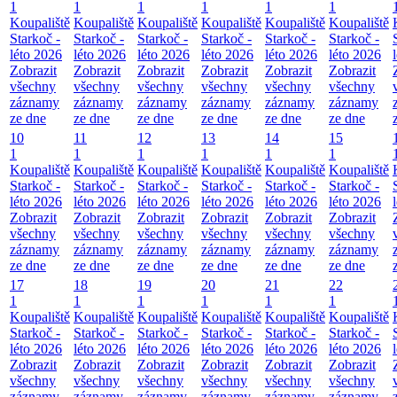
1
1
1
1
1
1
Koupaliště
Koupaliště
Koupaliště
Koupaliště
Koupaliště
Koupaliště
Starkoč -
Starkoč -
Starkoč -
Starkoč -
Starkoč -
Starkoč -
léto 2026
léto 2026
léto 2026
léto 2026
léto 2026
léto 2026
Zobrazit
Zobrazit
Zobrazit
Zobrazit
Zobrazit
Zobrazit
všechny
všechny
všechny
všechny
všechny
všechny
záznamy
záznamy
záznamy
záznamy
záznamy
záznamy
ze dne
ze dne
ze dne
ze dne
ze dne
ze dne
10
11
12
13
14
15
1
1
1
1
1
1
Koupaliště
Koupaliště
Koupaliště
Koupaliště
Koupaliště
Koupaliště
Starkoč -
Starkoč -
Starkoč -
Starkoč -
Starkoč -
Starkoč -
léto 2026
léto 2026
léto 2026
léto 2026
léto 2026
léto 2026
Zobrazit
Zobrazit
Zobrazit
Zobrazit
Zobrazit
Zobrazit
všechny
všechny
všechny
všechny
všechny
všechny
záznamy
záznamy
záznamy
záznamy
záznamy
záznamy
ze dne
ze dne
ze dne
ze dne
ze dne
ze dne
17
18
19
20
21
22
1
1
1
1
1
1
Koupaliště
Koupaliště
Koupaliště
Koupaliště
Koupaliště
Koupaliště
Starkoč -
Starkoč -
Starkoč -
Starkoč -
Starkoč -
Starkoč -
léto 2026
léto 2026
léto 2026
léto 2026
léto 2026
léto 2026
Zobrazit
Zobrazit
Zobrazit
Zobrazit
Zobrazit
Zobrazit
všechny
všechny
všechny
všechny
všechny
všechny
záznamy
záznamy
záznamy
záznamy
záznamy
záznamy