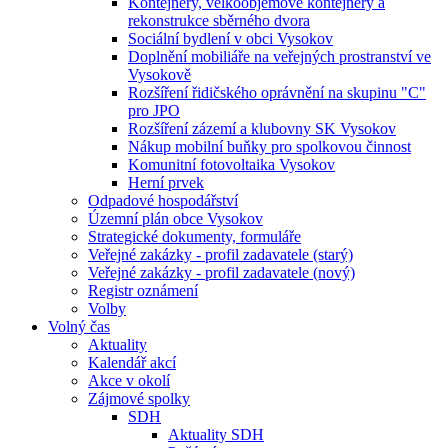
Kontejnery, velkoobjemové kontejnery a
rekonstrukce sběrného dvora
Sociální bydlení v obci Vysokov
Doplnění mobiliáře na veřejných prostranství ve
Vysokově
Rozšíření řidičského oprávnění na skupinu "C"
pro JPO
Rozšíření zázemí a klubovny SK Vysokov
Nákup mobilní buňky pro spolkovou činnost
Komunitní fotovoltaika Vysokov
Herní prvek
Odpadové hospodářství
Územní plán obce Vysokov
Strategické dokumenty, formuláře
Veřejné zakázky - profil zadavatele (starý)
Veřejné zakázky - profil zadavatele (nový)
Registr oznámení
Volby
Volný čas
Aktuality
Kalendář akcí
Akce v okolí
Zájmové spolky
SDH
Aktuality SDH