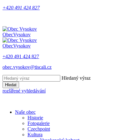
+420 491 424 827
Obec
Vysokov
Obec
Vysokov
+420 491 424 827
obec.vysokov@tiscali.cz
Hledaný výraz
Hledat
rozšířené vyhledávání
Naše obec
Historie
Fotogalerie
Czechpoint
Kultura