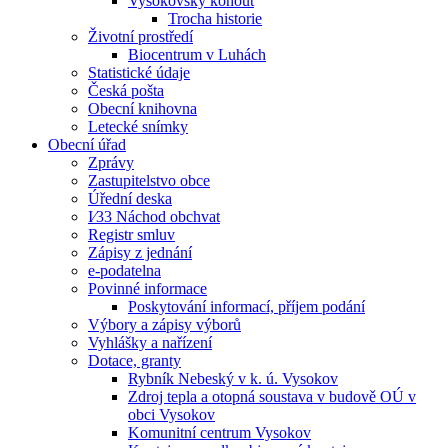
Vysokovský kohout
Trocha historie
Životní prostředí
Biocentrum v Luhách
Statistické údaje
Česká pošta
Obecní knihovna
Letecké snímky
Obecní úřad
Zprávy
Zastupitelstvo obce
Úřední deska
I⁄33 Náchod obchvat
Registr smluv
Zápisy z jednání
e-podatelna
Povinné informace
Poskytování informací, příjem podání
Výbory a zápisy výborů
Vyhlášky a nařízení
Dotace, granty
Rybník Nebeský v k. ú. Vysokov
Zdroj tepla a otopná soustava v budově OÚ v
obci Vysokov
Komunitní centrum Vysokov