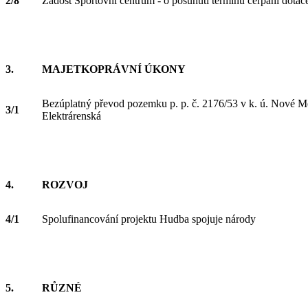
2/8
Žádost Sportovní centrum - o posunutí termínu čerpání dotac
3.
MAJETKOPRÁVNÍ ÚKONY
Bezúplatný převod pozemku p. p. č. 2176/53 v k. ú. Nové Měs
3/1
Elektrárenská
4.
ROZVOJ
4/1
Spolufinancování projektu Hudba spojuje národy
5.
RŮZNÉ