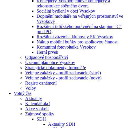
Kontejnery, velkoobjemové kontejnery a
rekonstrukce sběrného dvora
Sociální bydlení v obci Vysokov
Doplnění mobiliáře na veřejných prostranství ve
Vysokově
Rozšíření řidičského oprávnění na skupinu "C"
pro JPO
Rozšíření zázemí a klubovny SK Vysokov
Nákup mobilní buňky pro spolkovou činnost
Komunitní fotovoltaika Vysokov
Herní prvek
Odpadové hospodářství
Územní plán obce Vysokov
Strategické dokumenty, formuláře
Veřejné zakázky - profil zadavatele (starý)
Veřejné zakázky - profil zadavatele (nový)
Registr oznámení
Volby
Volný čas
Aktuality
Kalendář akcí
Akce v okolí
Zájmové spolky
SDH
Aktuality SDH