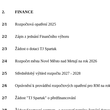
2.
FINANCE
2/1
Rozpočtová opatření 2025
2/2
Zápis z jednání Finančního výboru
2/3
Žádost o dotaci TJ Spartak
2/4
Rozpočet města Nové Město nad Metují na rok 2026
2/5
Střednědobý výhled rozpočtu 2027 - 2028
2/6
Oprávnění k provádění rozpočtových opatření pro RM na ro
2/7
Žádost "TJ Spartak" o předfinancování