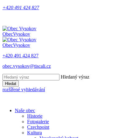
+420 491 424 827
Obec
Vysokov
Obec
Vysokov
+420 491 424 827
obec.vysokov@tiscali.cz
Hledaný výraz
Hledat
rozšířené vyhledávání
Naše obec
Historie
Fotogalerie
Czechpoint
Kultura