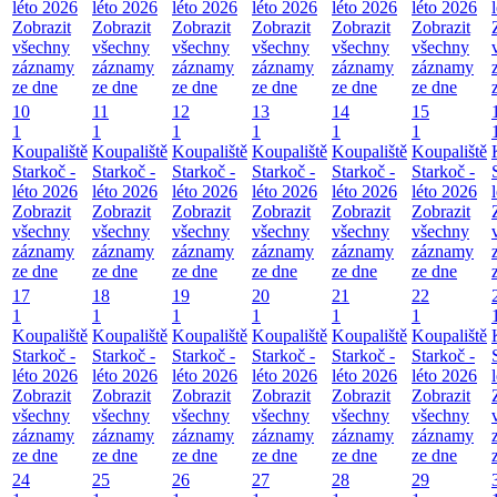
léto 2026
léto 2026
léto 2026
léto 2026
léto 2026
léto 2026
Zobrazit
Zobrazit
Zobrazit
Zobrazit
Zobrazit
Zobrazit
všechny
všechny
všechny
všechny
všechny
všechny
záznamy
záznamy
záznamy
záznamy
záznamy
záznamy
ze dne
ze dne
ze dne
ze dne
ze dne
ze dne
10
11
12
13
14
15
1
1
1
1
1
1
Koupaliště
Koupaliště
Koupaliště
Koupaliště
Koupaliště
Koupaliště
Starkoč -
Starkoč -
Starkoč -
Starkoč -
Starkoč -
Starkoč -
léto 2026
léto 2026
léto 2026
léto 2026
léto 2026
léto 2026
Zobrazit
Zobrazit
Zobrazit
Zobrazit
Zobrazit
Zobrazit
všechny
všechny
všechny
všechny
všechny
všechny
záznamy
záznamy
záznamy
záznamy
záznamy
záznamy
ze dne
ze dne
ze dne
ze dne
ze dne
ze dne
17
18
19
20
21
22
1
1
1
1
1
1
Koupaliště
Koupaliště
Koupaliště
Koupaliště
Koupaliště
Koupaliště
Starkoč -
Starkoč -
Starkoč -
Starkoč -
Starkoč -
Starkoč -
léto 2026
léto 2026
léto 2026
léto 2026
léto 2026
léto 2026
Zobrazit
Zobrazit
Zobrazit
Zobrazit
Zobrazit
Zobrazit
všechny
všechny
všechny
všechny
všechny
všechny
záznamy
záznamy
záznamy
záznamy
záznamy
záznamy
ze dne
ze dne
ze dne
ze dne
ze dne
ze dne
24
25
26
27
28
29