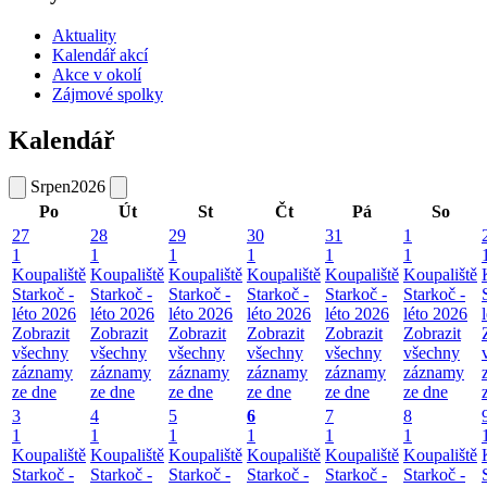
Aktuality
Kalendář akcí
Akce v okolí
Zájmové spolky
Kalendář
Srpen
2026
Po
Út
St
Čt
Pá
So
27
28
29
30
31
1
1
1
1
1
1
1
Koupaliště
Koupaliště
Koupaliště
Koupaliště
Koupaliště
Koupaliště
Starkoč -
Starkoč -
Starkoč -
Starkoč -
Starkoč -
Starkoč -
léto 2026
léto 2026
léto 2026
léto 2026
léto 2026
léto 2026
Zobrazit
Zobrazit
Zobrazit
Zobrazit
Zobrazit
Zobrazit
všechny
všechny
všechny
všechny
všechny
všechny
záznamy
záznamy
záznamy
záznamy
záznamy
záznamy
ze dne
ze dne
ze dne
ze dne
ze dne
ze dne
3
4
5
6
7
8
1
1
1
1
1
1
Koupaliště
Koupaliště
Koupaliště
Koupaliště
Koupaliště
Koupaliště
Starkoč -
Starkoč -
Starkoč -
Starkoč -
Starkoč -
Starkoč -