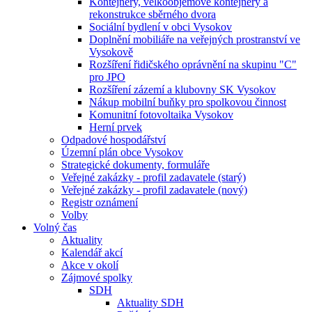
Kontejnery, velkoobjemové kontejnery a
rekonstrukce sběrného dvora
Sociální bydlení v obci Vysokov
Doplnění mobiliáře na veřejných prostranství ve
Vysokově
Rozšíření řidičského oprávnění na skupinu "C"
pro JPO
Rozšíření zázemí a klubovny SK Vysokov
Nákup mobilní buňky pro spolkovou činnost
Komunitní fotovoltaika Vysokov
Herní prvek
Odpadové hospodářství
Územní plán obce Vysokov
Strategické dokumenty, formuláře
Veřejné zakázky - profil zadavatele (starý)
Veřejné zakázky - profil zadavatele (nový)
Registr oznámení
Volby
Volný čas
Aktuality
Kalendář akcí
Akce v okolí
Zájmové spolky
SDH
Aktuality SDH