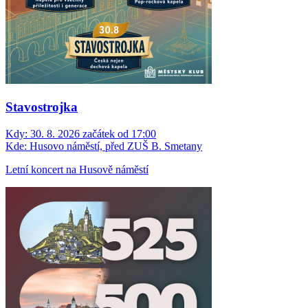
Stavostrojka
Kdy:
30. 8. 2026 začátek od 17:00
Kde:
Husovo náměstí, před ZUŠ B. Smetany
Letní koncert na Husově náměstí