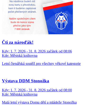
Čti za nároďák!
Kdy:
1. 7. 2026 - 31. 8. 2026 začátek od 08:06
Kde:
Městská knihovna
Letní čtenářská soutěž pro všechny věkové kategorie
Výstava DDM Stonožka
Kdy:
1. 7. 2026 - 31. 8. 2026 začátek od 08:00
Kde:
Městská knihovna
Malá letní výstava Domu dětí a mládeže Stonožka