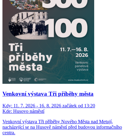
Venkovní výstava Tři příběhy města
Kdy:
11. 7. 2026 - 16. 8. 2026 začátek od 13:20
Kde:
Husovo náměstí
Venkovní výstava Tři příběhy Nového Města nad Metují,
nacházející se na Husově náměstí před budovou informačního
centra.