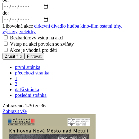
do:
Libovolná akce
církevní
divadlo
hudba
kino-film
ostatní
trhy,
výstavy, veletrhy
Bezbariérový vstup na akci
Vstup na akci povolen se zvířaty
Akce je vhodná pro děti
Zrušit filtr
Filtrovat
první stránka
předchozí stránka
1
2
další stránka
poslední stránka
Zobrazeno
1
-
30
ze 36
Zobrazit vše