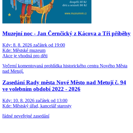
Muzejní noc - Jan Černčický z Kácova a Tři příběhy
Kdy:
8. 8. 2026 začátek od 19:00
Kde:
Městské muzeum
Akce je vhodná pro děti
Večerní komentovaná prohlídka historického centra Nového Města
nad Metují.
Zasedání Rady města Nové Město nad Metují č. 94
ve volebním období 2022 - 2026
Kdy:
10. 8. 2026 začátek od 13:00
Kde:
Městský úřad, kancelář starosty
řádné neveřejné zasedání