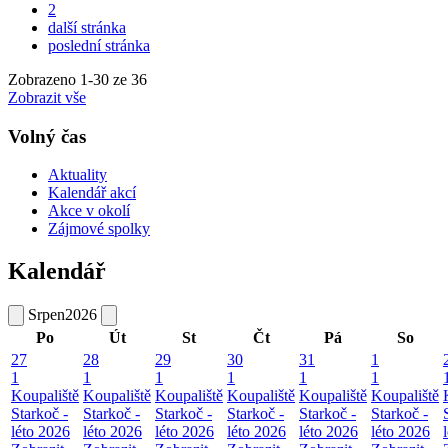
2
další stránka
poslední stránka
Zobrazeno
1
-
30
ze 36
Zobrazit vše
Volný čas
Aktuality
Kalendář akcí
Akce v okolí
Zájmové spolky
Kalendář
Srpen
2026
Po
Út
St
Čt
Pá
So
27
28
29
30
31
1
1
1
1
1
1
1
Koupaliště
Koupaliště
Koupaliště
Koupaliště
Koupaliště
Koupaliště
Starkoč -
Starkoč -
Starkoč -
Starkoč -
Starkoč -
Starkoč -
léto 2026
léto 2026
léto 2026
léto 2026
léto 2026
léto 2026