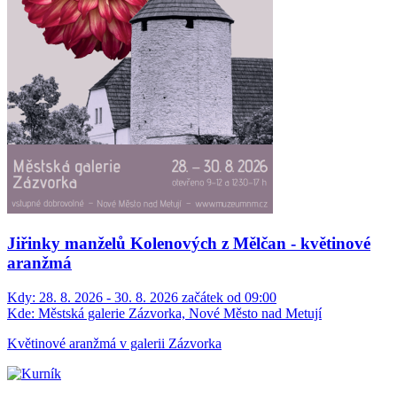
Jiřinky manželů Kolenových z Mělčan - květinové
aranžmá
Kdy:
28. 8. 2026 - 30. 8. 2026 začátek od 09:00
Kde:
Městská galerie Zázvorka, Nové Město nad Metují
Květinové aranžmá v galerii Zázvorka