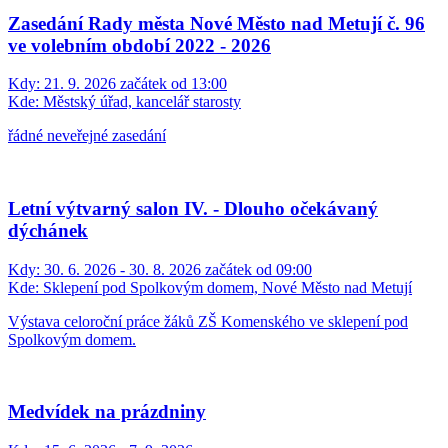
Zasedání Rady města Nové Město nad Metují č. 96
ve volebním období 2022 - 2026
Kdy:
21. 9. 2026 začátek od 13:00
Kde:
Městský úřad, kancelář starosty
řádné neveřejné zasedání
Letní výtvarný salon IV. - Dlouho očekávaný
dýchánek
Kdy:
30. 6. 2026 - 30. 8. 2026 začátek od 09:00
Kde:
Sklepení pod Spolkovým domem, Nové Město nad Metují
Výstava celoroční práce žáků ZŠ Komenského ve sklepení pod
Spolkovým domem.
Medvídek na prázdniny