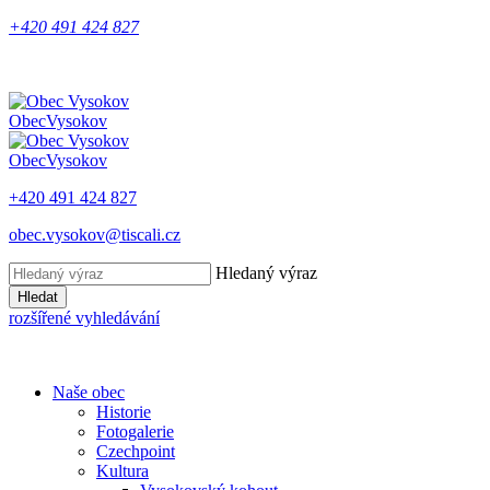
+420 491 424 827
Obec
Vysokov
Obec
Vysokov
+420 491 424 827
obec.vysokov@tiscali.cz
Hledaný výraz
Hledat
rozšířené vyhledávání
Naše obec
Historie
Fotogalerie
Czechpoint
Kultura