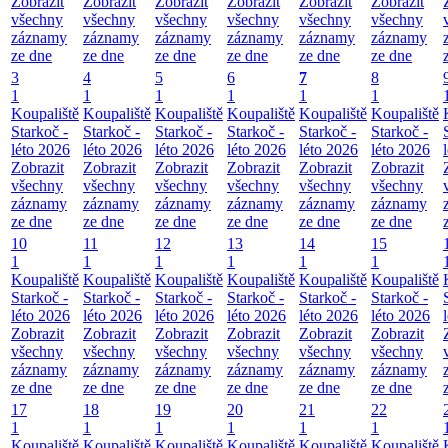
Zobrazit
Zobrazit
Zobrazit
Zobrazit
Zobrazit
Zobrazit
všechny
všechny
všechny
všechny
všechny
všechny
záznamy
záznamy
záznamy
záznamy
záznamy
záznamy
ze dne
ze dne
ze dne
ze dne
ze dne
ze dne
3
4
5
6
7
8
1
1
1
1
1
1
Koupaliště
Koupaliště
Koupaliště
Koupaliště
Koupaliště
Koupaliště
Starkoč -
Starkoč -
Starkoč -
Starkoč -
Starkoč -
Starkoč -
léto 2026
léto 2026
léto 2026
léto 2026
léto 2026
léto 2026
Zobrazit
Zobrazit
Zobrazit
Zobrazit
Zobrazit
Zobrazit
všechny
všechny
všechny
všechny
všechny
všechny
záznamy
záznamy
záznamy
záznamy
záznamy
záznamy
ze dne
ze dne
ze dne
ze dne
ze dne
ze dne
10
11
12
13
14
15
1
1
1
1
1
1
Koupaliště
Koupaliště
Koupaliště
Koupaliště
Koupaliště
Koupaliště
Starkoč -
Starkoč -
Starkoč -
Starkoč -
Starkoč -
Starkoč -
léto 2026
léto 2026
léto 2026
léto 2026
léto 2026
léto 2026
Zobrazit
Zobrazit
Zobrazit
Zobrazit
Zobrazit
Zobrazit
všechny
všechny
všechny
všechny
všechny
všechny
záznamy
záznamy
záznamy
záznamy
záznamy
záznamy
ze dne
ze dne
ze dne
ze dne
ze dne
ze dne
17
18
19
20
21
22
1
1
1
1
1
1
Koupaliště
Koupaliště
Koupaliště
Koupaliště
Koupaliště
Koupaliště