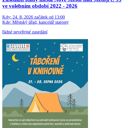
ve volebním období 2022 - 2026
Kdy:
24. 8. 2026 začátek od 13:00
Kde:
Městský úřad, kancelář starosty
řádné neveřejné zasedání