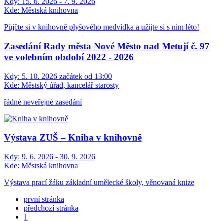
Kdy:
15. 6. 2026 - 7. 9. 2026
Kde:
Městská knihovna
Půjčte si v knihovně plyšového medvídka a užijte si s ním léto!
Zasedání Rady města Nové Město nad Metují č. 97
ve volebním období 2022 - 2026
Kdy:
5. 10. 2026 začátek od 13:00
Kde:
Městský úřad, kancelář starosty
řádné neveřejné zasedání
Výstava ZUŠ – Kniha v knihovně
Kdy:
9. 6. 2026 - 30. 9. 2026
Kde:
Městská knihovna
Výstava prací žáku základní umělecké školy, věnovaná knize
první stránka
předchozí stránka
1