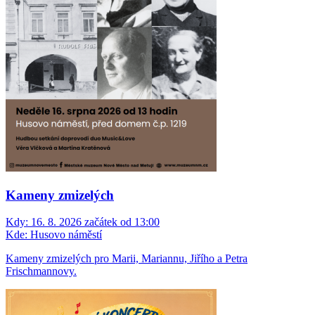
Kameny zmizelých
Kdy:
16. 8. 2026 začátek od 13:00
Kde:
Husovo náměstí
Kameny zmizelých pro Marii, Mariannu, Jiřího a Petra
Frischmannovy.