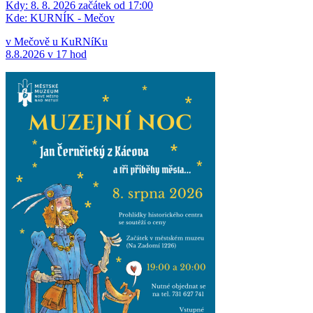
Kdy:
8. 8. 2026 začátek od 17:00
Kde:
KURNÍK - Mečov
v Mečově u KuRNíKu
8.8.2026 v 17 hod