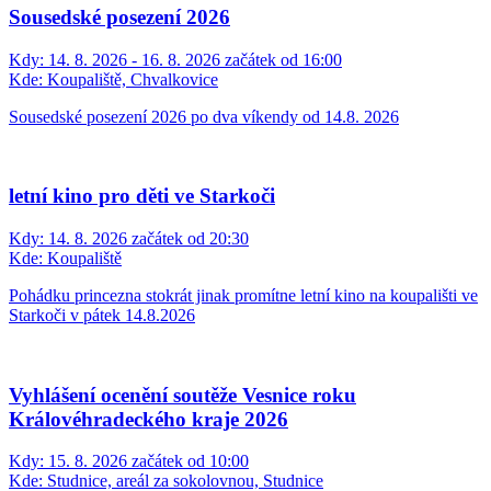
Sousedské posezení 2026
Kdy:
14. 8. 2026 - 16. 8. 2026 začátek od 16:00
Kde:
Koupaliště, Chvalkovice
Sousedské posezení 2026 po dva víkendy od 14.8. 2026
letní kino pro děti ve Starkoči
Kdy:
14. 8. 2026 začátek od 20:30
Kde:
Koupaliště
Pohádku princezna stokrát jinak promítne letní kino na koupališti ve
Starkoči v pátek 14.8.2026
Vyhlášení ocenění soutěže Vesnice roku
Královéhradeckého kraje 2026
Kdy:
15. 8. 2026 začátek od 10:00
Kde:
Studnice, areál za sokolovnou, Studnice