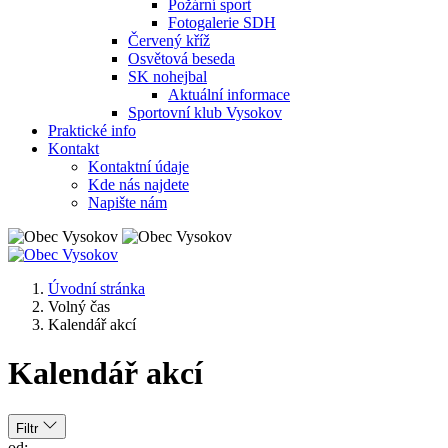
Požární sport
Fotogalerie SDH
Červený kříž
Osvětová beseda
SK nohejbal
Aktuální informace
Sportovní klub Vysokov
Praktické info
Kontakt
Kontaktní údaje
Kde nás najdete
Napište nám
Úvodní stránka
Volný čas
Kalendář akcí
Kalendář akcí
Filtr
od: