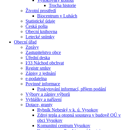
Vysokovský kohout
Trocha historie
Životní prostředí
Biocentrum v Luhách
Statistické údaje
Česká pošta
Obecní knihovna
Letecké snímky
Obecní úřad
Zprávy
Zastupitelstvo obce
Úřední deska
I⁄33 Náchod obchvat
Registr smluv
Zápisy z jednání
e-podatelna
Povinné informace
Poskytování informací, příjem podání
Výbory a zápisy výborů
Vyhlášky a nařízení
Dotace, granty
Rybník Nebeský v k. ú. Vysokov
Zdroj tepla a otopná soustava v budově OÚ v
obci Vysokov
Komunitní centrum Vysokov