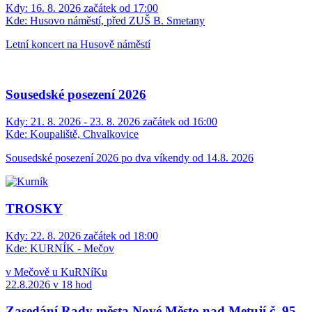
Kdy:
16. 8. 2026 začátek od 17:00
Kde:
Husovo náměstí, před ZUŠ B. Smetany
Letní koncert na Husově náměstí
Sousedské posezení 2026
Kdy:
21. 8. 2026 - 23. 8. 2026 začátek od 16:00
Kde:
Koupaliště, Chvalkovice
Sousedské posezení 2026 po dva víkendy od 14.8. 2026
TROSKY
Kdy:
22. 8. 2026 začátek od 18:00
Kde:
KURNÍK - Mečov
v Mečově u KuRNíKu
22.8.2026 v 18 hod
Zasedání Rady města Nové Město nad Metují č. 95