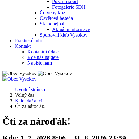
Požární sport
Fotogalerie SDH
Červený kříž
Osvětová beseda
SK nohejbal
Aktuální informace
Sportovní klub Vysokov
Praktické info
Kontakt
Kontaktní údaje
Kde nás najdete
Napište nám
Úvodní stránka
Volný čas
Kalendář akcí
Čti za nároďák!
Čti za nároďák!
Kdy:
1. 7. 2026 8:06 – 31. 8. 2026 23:59