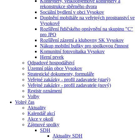
Kontejnery, velkoobjemové kontejnery a
rekonstrukce sběrného dvora
Sociální bydlení v obci Vysokov
Doplnění mobiliáře na veřejných prostranství ve
Vysokově
Rozšíření řidičského oprávnění na skupinu "C"
pro JPO
Rozšíření zázemí a klubovny SK Vysokov
Nákup mobilní buňky pro spolkovou činnost
Komunitní fotovoltaika Vysokov
Herní prvek
Odpadové hospodářství
Územní plán obce Vysokov
Strategické dokumenty, formuláře
Veřejné zakázky - profil zadavatele (starý)
Veřejné zakázky - profil zadavatele (nový)
Registr oznámení
Volby
Volný čas
Aktuality
Kalendář akcí
Akce v okolí
Zájmové spolky
SDH
Aktuality SDH