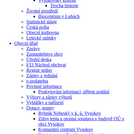
Vysokovský kohout
Trocha historie
Životní prostředí
Biocentrum v Luhách
Statistické údaje
Česká pošta
Obecní knihovna
Letecké snímky
Obecní úřad
Zprávy
Zastupitelstvo obce
Úřední deska
I⁄33 Náchod obchvat
Registr smluv
Zápisy z jednání
e-podatelna
Povinné informace
Poskytování informací, příjem podání
Výbory a zápisy výborů
Vyhlášky a nařízení
Dotace, granty
Rybník Nebeský v k. ú. Vysokov
Zdroj tepla a otopná soustava v budově OÚ v
obci Vysokov
Komunitní centrum Vysokov