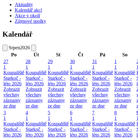
Aktuality
Kalendář akcí
Akce v okolí
Zájmové spolky
Kalendář
Srpen
2026
Po
Út
St
Čt
Pá
So
27
28
29
30
31
1
1
1
1
1
1
1
Koupaliště
Koupaliště
Koupaliště
Koupaliště
Koupaliště
Koupaliště
Starkoč -
Starkoč -
Starkoč -
Starkoč -
Starkoč -
Starkoč -
léto 2026
léto 2026
léto 2026
léto 2026
léto 2026
léto 2026
Zobrazit
Zobrazit
Zobrazit
Zobrazit
Zobrazit
Zobrazit
všechny
všechny
všechny
všechny
všechny
všechny
záznamy
záznamy
záznamy
záznamy
záznamy
záznamy
ze dne
ze dne
ze dne
ze dne
ze dne
ze dne
3
4
5
6
7
8
1
1
1
1
1
1
Koupaliště
Koupaliště
Koupaliště
Koupaliště
Koupaliště
Koupaliště
Starkoč -
Starkoč -
Starkoč -
Starkoč -
Starkoč -
Starkoč -
léto 2026
léto 2026
léto 2026
léto 2026
léto 2026
léto 2026