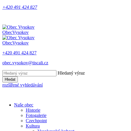
+420 491 424 827
Obec
Vysokov
Obec
Vysokov
+420 491 424 827
obec.vysokov@tiscali.cz
Hledaný výraz
Hledat
rozšířené vyhledávání
Naše obec
Historie
Fotogalerie
Czechpoint
Kultura