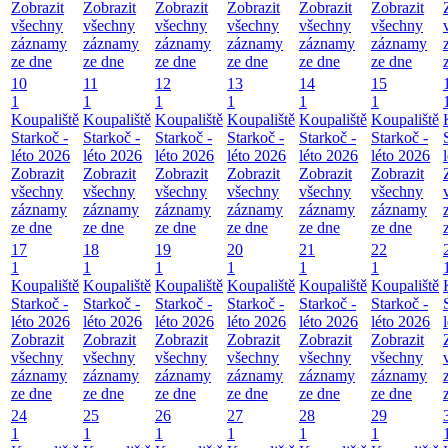
Zobrazit
Zobrazit
Zobrazit
Zobrazit
Zobrazit
Zobrazit
všechny
všechny
všechny
všechny
všechny
všechny
záznamy
záznamy
záznamy
záznamy
záznamy
záznamy
ze dne
ze dne
ze dne
ze dne
ze dne
ze dne
10
11
12
13
14
15
1
1
1
1
1
1
Koupaliště
Koupaliště
Koupaliště
Koupaliště
Koupaliště
Koupaliště
Starkoč -
Starkoč -
Starkoč -
Starkoč -
Starkoč -
Starkoč -
léto 2026
léto 2026
léto 2026
léto 2026
léto 2026
léto 2026
Zobrazit
Zobrazit
Zobrazit
Zobrazit
Zobrazit
Zobrazit
všechny
všechny
všechny
všechny
všechny
všechny
záznamy
záznamy
záznamy
záznamy
záznamy
záznamy
ze dne
ze dne
ze dne
ze dne
ze dne
ze dne
17
18
19
20
21
22
1
1
1
1
1
1
Koupaliště
Koupaliště
Koupaliště
Koupaliště
Koupaliště
Koupaliště
Starkoč -
Starkoč -
Starkoč -
Starkoč -
Starkoč -
Starkoč -
léto 2026
léto 2026
léto 2026
léto 2026
léto 2026
léto 2026
Zobrazit
Zobrazit
Zobrazit
Zobrazit
Zobrazit
Zobrazit
všechny
všechny
všechny
všechny
všechny
všechny
záznamy
záznamy
záznamy
záznamy
záznamy
záznamy
ze dne
ze dne
ze dne
ze dne
ze dne
ze dne
24
25
26
27
28
29
1
1
1
1
1
1