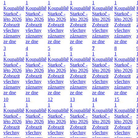
1
1
1
1
1
1
Koupaliště
Koupaliště
Koupaliště
Koupaliště
Koupaliště
Koupaliště
Starkoč -
Starkoč -
Starkoč -
Starkoč -
Starkoč -
Starkoč -
léto 2026
léto 2026
léto 2026
léto 2026
léto 2026
léto 2026
Zobrazit
Zobrazit
Zobrazit
Zobrazit
Zobrazit
Zobrazit
všechny
všechny
všechny
všechny
všechny
všechny
záznamy
záznamy
záznamy
záznamy
záznamy
záznamy
ze dne
ze dne
ze dne
ze dne
ze dne
ze dne
3
4
5
6
7
8
1
1
1
1
1
1
Koupaliště
Koupaliště
Koupaliště
Koupaliště
Koupaliště
Koupaliště
Starkoč -
Starkoč -
Starkoč -
Starkoč -
Starkoč -
Starkoč -
léto 2026
léto 2026
léto 2026
léto 2026
léto 2026
léto 2026
Zobrazit
Zobrazit
Zobrazit
Zobrazit
Zobrazit
Zobrazit
všechny
všechny
všechny
všechny
všechny
všechny
záznamy
záznamy
záznamy
záznamy
záznamy
záznamy
ze dne
ze dne
ze dne
ze dne
ze dne
ze dne
10
11
12
13
14
15
1
1
1
1
1
1
Koupaliště
Koupaliště
Koupaliště
Koupaliště
Koupaliště
Koupaliště
Starkoč -
Starkoč -
Starkoč -
Starkoč -
Starkoč -
Starkoč -
léto 2026
léto 2026
léto 2026
léto 2026
léto 2026
léto 2026
Zobrazit
Zobrazit
Zobrazit
Zobrazit
Zobrazit
Zobrazit
všechny
všechny
všechny
všechny
všechny
všechny