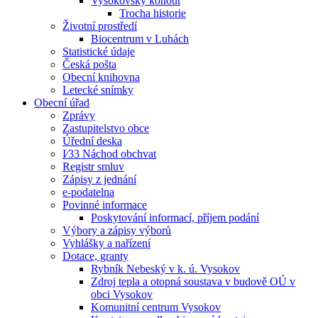
Vysokovský kohout
Trocha historie
Životní prostředí
Biocentrum v Luhách
Statistické údaje
Česká pošta
Obecní knihovna
Letecké snímky
Obecní úřad
Zprávy
Zastupitelstvo obce
Úřední deska
I⁄33 Náchod obchvat
Registr smluv
Zápisy z jednání
e-podatelna
Povinné informace
Poskytování informací, příjem podání
Výbory a zápisy výborů
Vyhlášky a nařízení
Dotace, granty
Rybník Nebeský v k. ú. Vysokov
Zdroj tepla a otopná soustava v budově OÚ v
obci Vysokov
Komunitní centrum Vysokov