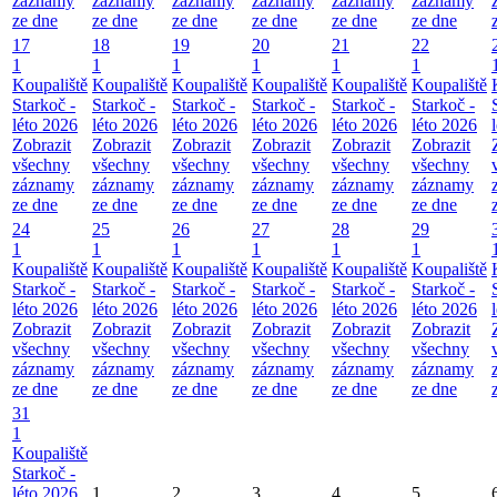
záznamy
záznamy
záznamy
záznamy
záznamy
záznamy
ze dne
ze dne
ze dne
ze dne
ze dne
ze dne
17
18
19
20
21
22
1
1
1
1
1
1
Koupaliště
Koupaliště
Koupaliště
Koupaliště
Koupaliště
Koupaliště
Starkoč -
Starkoč -
Starkoč -
Starkoč -
Starkoč -
Starkoč -
léto 2026
léto 2026
léto 2026
léto 2026
léto 2026
léto 2026
Zobrazit
Zobrazit
Zobrazit
Zobrazit
Zobrazit
Zobrazit
všechny
všechny
všechny
všechny
všechny
všechny
záznamy
záznamy
záznamy
záznamy
záznamy
záznamy
ze dne
ze dne
ze dne
ze dne
ze dne
ze dne
24
25
26
27
28
29
1
1
1
1
1
1
Koupaliště
Koupaliště
Koupaliště
Koupaliště
Koupaliště
Koupaliště
Starkoč -
Starkoč -
Starkoč -
Starkoč -
Starkoč -
Starkoč -
léto 2026
léto 2026
léto 2026
léto 2026
léto 2026
léto 2026
Zobrazit
Zobrazit
Zobrazit
Zobrazit
Zobrazit
Zobrazit
všechny
všechny
všechny
všechny
všechny
všechny
záznamy
záznamy
záznamy
záznamy
záznamy
záznamy
ze dne
ze dne
ze dne
ze dne
ze dne
ze dne
31
1
Koupaliště
Starkoč -
léto 2026
1
2
3
4
5