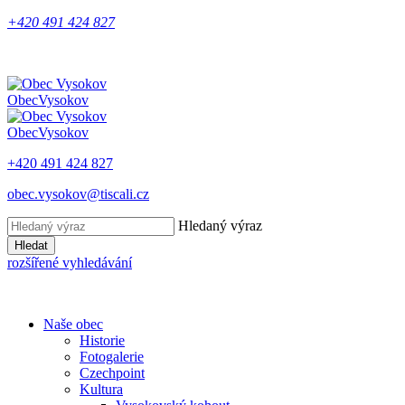
+420 491 424 827
Obec
Vysokov
Obec
Vysokov
+420 491 424 827
obec.vysokov@tiscali.cz
Hledaný výraz
Hledat
rozšířené vyhledávání
Naše obec
Historie
Fotogalerie
Czechpoint
Kultura