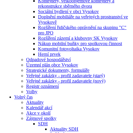
Kontejnery, velkoobjemové kontejnery a
rekonstrukce sběrného dvora
Sociální bydlení v obci Vysokov
Doplnění mobiliáře na veřejných prostranství ve
Vysokově
Rozšíření řidičského oprávnění na skupinu "C"
pro JPO
Rozšíření zázemí a klubovny SK Vysokov
Nákup mobilní buňky pro spolkovou činnost
Komunitní fotovoltaika Vysokov
Herní prvek
Odpadové hospodářství
Územní plán obce Vysokov
Strategické dokumenty, formuláře
Veřejné zakázky - profil zadavatele (starý)
Veřejné zakázky - profil zadavatele (nový)
Registr oznámení
Volby
Volný čas
Aktuality
Kalendář akcí
Akce v okolí
Zájmové spolky
SDH
Aktuality SDH