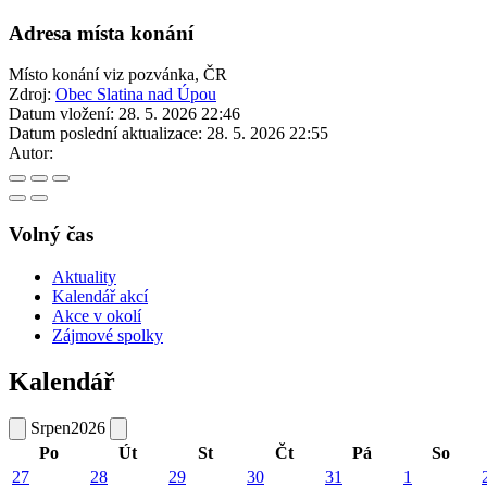
Adresa místa konání
Místo konání viz pozvánka, ČR
Zdroj:
Obec Slatina nad Úpou
Datum vložení:
28. 5. 2026 22:46
Datum poslední aktualizace:
28. 5. 2026 22:55
Autor:
Volný čas
Aktuality
Kalendář akcí
Akce v okolí
Zájmové spolky
Kalendář
Srpen
2026
Po
Út
St
Čt
Pá
So
27
28
29
30
31
1