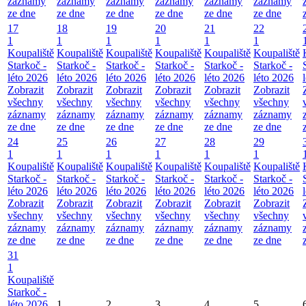
záznamy
záznamy
záznamy
záznamy
záznamy
záznamy
ze dne
ze dne
ze dne
ze dne
ze dne
ze dne
17
18
19
20
21
22
1
1
1
1
1
1
Koupaliště
Koupaliště
Koupaliště
Koupaliště
Koupaliště
Koupaliště
Starkoč -
Starkoč -
Starkoč -
Starkoč -
Starkoč -
Starkoč -
léto 2026
léto 2026
léto 2026
léto 2026
léto 2026
léto 2026
Zobrazit
Zobrazit
Zobrazit
Zobrazit
Zobrazit
Zobrazit
všechny
všechny
všechny
všechny
všechny
všechny
záznamy
záznamy
záznamy
záznamy
záznamy
záznamy
ze dne
ze dne
ze dne
ze dne
ze dne
ze dne
24
25
26
27
28
29
1
1
1
1
1
1
Koupaliště
Koupaliště
Koupaliště
Koupaliště
Koupaliště
Koupaliště
Starkoč -
Starkoč -
Starkoč -
Starkoč -
Starkoč -
Starkoč -
léto 2026
léto 2026
léto 2026
léto 2026
léto 2026
léto 2026
Zobrazit
Zobrazit
Zobrazit
Zobrazit
Zobrazit
Zobrazit
všechny
všechny
všechny
všechny
všechny
všechny
záznamy
záznamy
záznamy
záznamy
záznamy
záznamy
ze dne
ze dne
ze dne
ze dne
ze dne
ze dne
31
1
Koupaliště
Starkoč -
léto 2026
1
2
3
4
5