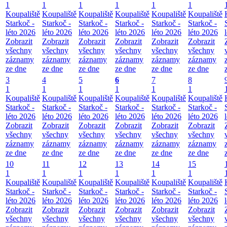
1
1
1
1
1
1
Koupaliště
Koupaliště
Koupaliště
Koupaliště
Koupaliště
Koupaliště
Starkoč -
Starkoč -
Starkoč -
Starkoč -
Starkoč -
Starkoč -
léto 2026
léto 2026
léto 2026
léto 2026
léto 2026
léto 2026
Zobrazit
Zobrazit
Zobrazit
Zobrazit
Zobrazit
Zobrazit
všechny
všechny
všechny
všechny
všechny
všechny
záznamy
záznamy
záznamy
záznamy
záznamy
záznamy
ze dne
ze dne
ze dne
ze dne
ze dne
ze dne
3
4
5
6
7
8
1
1
1
1
1
1
Koupaliště
Koupaliště
Koupaliště
Koupaliště
Koupaliště
Koupaliště
Starkoč -
Starkoč -
Starkoč -
Starkoč -
Starkoč -
Starkoč -
léto 2026
léto 2026
léto 2026
léto 2026
léto 2026
léto 2026
Zobrazit
Zobrazit
Zobrazit
Zobrazit
Zobrazit
Zobrazit
všechny
všechny
všechny
všechny
všechny
všechny
záznamy
záznamy
záznamy
záznamy
záznamy
záznamy
ze dne
ze dne
ze dne
ze dne
ze dne
ze dne
10
11
12
13
14
15
1
1
1
1
1
1
Koupaliště
Koupaliště
Koupaliště
Koupaliště
Koupaliště
Koupaliště
Starkoč -
Starkoč -
Starkoč -
Starkoč -
Starkoč -
Starkoč -
léto 2026
léto 2026
léto 2026
léto 2026
léto 2026
léto 2026
Zobrazit
Zobrazit
Zobrazit
Zobrazit
Zobrazit
Zobrazit
všechny
všechny
všechny
všechny
všechny
všechny