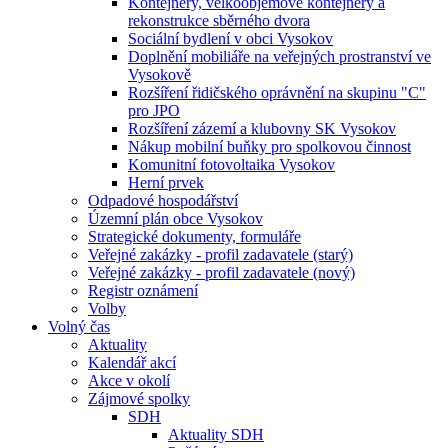
Kontejnery, velkoobjemové kontejnery a
rekonstrukce sběrného dvora
Sociální bydlení v obci Vysokov
Doplnění mobiliáře na veřejných prostranství ve
Vysokově
Rozšíření řidičského oprávnění na skupinu "C"
pro JPO
Rozšíření zázemí a klubovny SK Vysokov
Nákup mobilní buňky pro spolkovou činnost
Komunitní fotovoltaika Vysokov
Herní prvek
Odpadové hospodářství
Územní plán obce Vysokov
Strategické dokumenty, formuláře
Veřejné zakázky - profil zadavatele (starý)
Veřejné zakázky - profil zadavatele (nový)
Registr oznámení
Volby
Volný čas
Aktuality
Kalendář akcí
Akce v okolí
Zájmové spolky
SDH
Aktuality SDH