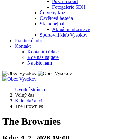
Požární sport
Fotogalerie SDH
Červený kříž
Osvětová beseda
SK nohejbal
Aktuální informace
Sportovní klub Vysokov
Praktické info
Kontakt
Kontaktní údaje
Kde nás najdete
Napište nám
Úvodní stránka
Volný čas
Kalendář akcí
The Brownies
The Brownies
Kdy:
4. 7. 2026 19:00