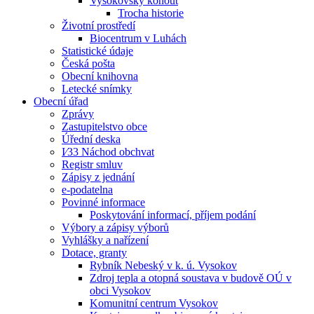
Vysokovský kohout
Trocha historie
Životní prostředí
Biocentrum v Luhách
Statistické údaje
Česká pošta
Obecní knihovna
Letecké snímky
Obecní úřad
Zprávy
Zastupitelstvo obce
Úřední deska
I⁄33 Náchod obchvat
Registr smluv
Zápisy z jednání
e-podatelna
Povinné informace
Poskytování informací, příjem podání
Výbory a zápisy výborů
Vyhlášky a nařízení
Dotace, granty
Rybník Nebeský v k. ú. Vysokov
Zdroj tepla a otopná soustava v budově OÚ v
obci Vysokov
Komunitní centrum Vysokov