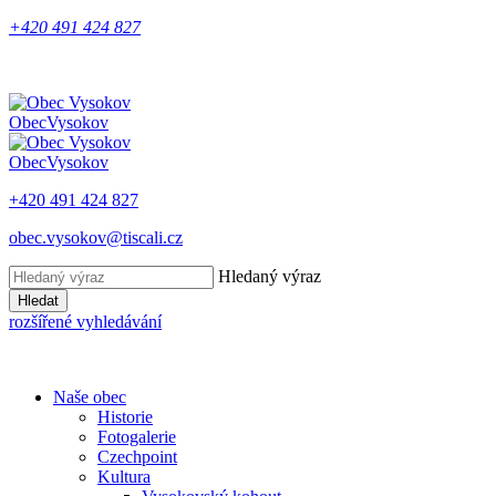
+420 491 424 827
Obec
Vysokov
Obec
Vysokov
+420 491 424 827
obec.vysokov@tiscali.cz
Hledaný výraz
Hledat
rozšířené vyhledávání
Naše obec
Historie
Fotogalerie
Czechpoint
Kultura