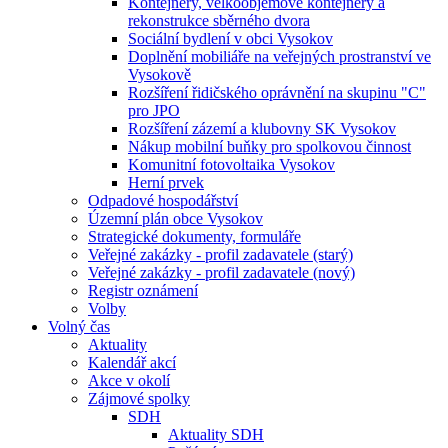
Kontejnery, velkoobjemové kontejnery a
rekonstrukce sběrného dvora
Sociální bydlení v obci Vysokov
Doplnění mobiliáře na veřejných prostranství ve
Vysokově
Rozšíření řidičského oprávnění na skupinu "C"
pro JPO
Rozšíření zázemí a klubovny SK Vysokov
Nákup mobilní buňky pro spolkovou činnost
Komunitní fotovoltaika Vysokov
Herní prvek
Odpadové hospodářství
Územní plán obce Vysokov
Strategické dokumenty, formuláře
Veřejné zakázky - profil zadavatele (starý)
Veřejné zakázky - profil zadavatele (nový)
Registr oznámení
Volby
Volný čas
Aktuality
Kalendář akcí
Akce v okolí
Zájmové spolky
SDH
Aktuality SDH