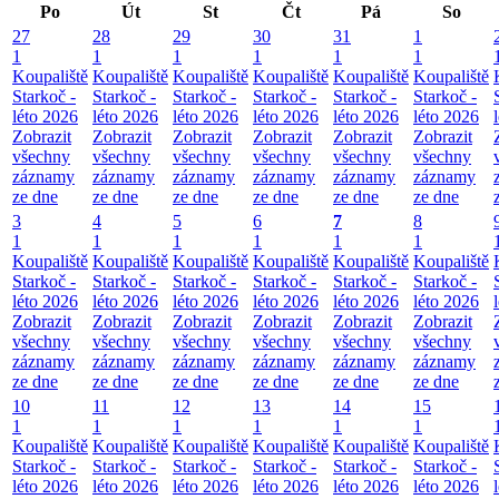
Po
Út
St
Čt
Pá
So
27
28
29
30
31
1
1
1
1
1
1
1
Koupaliště
Koupaliště
Koupaliště
Koupaliště
Koupaliště
Koupaliště
Starkoč -
Starkoč -
Starkoč -
Starkoč -
Starkoč -
Starkoč -
léto 2026
léto 2026
léto 2026
léto 2026
léto 2026
léto 2026
Zobrazit
Zobrazit
Zobrazit
Zobrazit
Zobrazit
Zobrazit
všechny
všechny
všechny
všechny
všechny
všechny
záznamy
záznamy
záznamy
záznamy
záznamy
záznamy
ze dne
ze dne
ze dne
ze dne
ze dne
ze dne
3
4
5
6
7
8
1
1
1
1
1
1
Koupaliště
Koupaliště
Koupaliště
Koupaliště
Koupaliště
Koupaliště
Starkoč -
Starkoč -
Starkoč -
Starkoč -
Starkoč -
Starkoč -
léto 2026
léto 2026
léto 2026
léto 2026
léto 2026
léto 2026
Zobrazit
Zobrazit
Zobrazit
Zobrazit
Zobrazit
Zobrazit
všechny
všechny
všechny
všechny
všechny
všechny
záznamy
záznamy
záznamy
záznamy
záznamy
záznamy
ze dne
ze dne
ze dne
ze dne
ze dne
ze dne
10
11
12
13
14
15
1
1
1
1
1
1
Koupaliště
Koupaliště
Koupaliště
Koupaliště
Koupaliště
Koupaliště
Starkoč -
Starkoč -
Starkoč -
Starkoč -
Starkoč -
Starkoč -
léto 2026
léto 2026
léto 2026
léto 2026
léto 2026
léto 2026