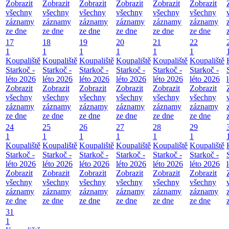
Zobrazit
Zobrazit
Zobrazit
Zobrazit
Zobrazit
Zobrazit
všechny
všechny
všechny
všechny
všechny
všechny
záznamy
záznamy
záznamy
záznamy
záznamy
záznamy
ze dne
ze dne
ze dne
ze dne
ze dne
ze dne
17
18
19
20
21
22
1
1
1
1
1
1
Koupaliště
Koupaliště
Koupaliště
Koupaliště
Koupaliště
Koupaliště
Starkoč -
Starkoč -
Starkoč -
Starkoč -
Starkoč -
Starkoč -
léto 2026
léto 2026
léto 2026
léto 2026
léto 2026
léto 2026
Zobrazit
Zobrazit
Zobrazit
Zobrazit
Zobrazit
Zobrazit
všechny
všechny
všechny
všechny
všechny
všechny
záznamy
záznamy
záznamy
záznamy
záznamy
záznamy
ze dne
ze dne
ze dne
ze dne
ze dne
ze dne
24
25
26
27
28
29
1
1
1
1
1
1
Koupaliště
Koupaliště
Koupaliště
Koupaliště
Koupaliště
Koupaliště
Starkoč -
Starkoč -
Starkoč -
Starkoč -
Starkoč -
Starkoč -
léto 2026
léto 2026
léto 2026
léto 2026
léto 2026
léto 2026
Zobrazit
Zobrazit
Zobrazit
Zobrazit
Zobrazit
Zobrazit
všechny
všechny
všechny
všechny
všechny
všechny
záznamy
záznamy
záznamy
záznamy
záznamy
záznamy
ze dne
ze dne
ze dne
ze dne
ze dne
ze dne
31
1