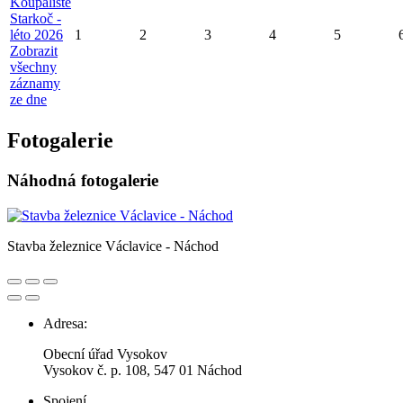
Koupaliště
Starkoč -
léto 2026
1
2
3
4
5
Zobrazit
všechny
záznamy
ze dne
Fotogalerie
Náhodná fotogalerie
Stavba železnice Václavice - Náchod
Adresa:
Obecní úřad Vysokov
Vysokov č. p. 108, 547 01 Náchod
Spojení