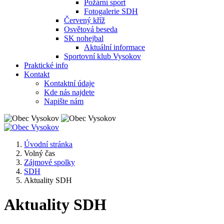
Požární sport
Fotogalerie SDH
Červený kříž
Osvětová beseda
SK nohejbal
Aktuální informace
Sportovní klub Vysokov
Praktické info
Kontakt
Kontaktní údaje
Kde nás najdete
Napište nám
Úvodní stránka
Volný čas
Zájmové spolky
SDH
Aktuality SDH
Aktuality SDH