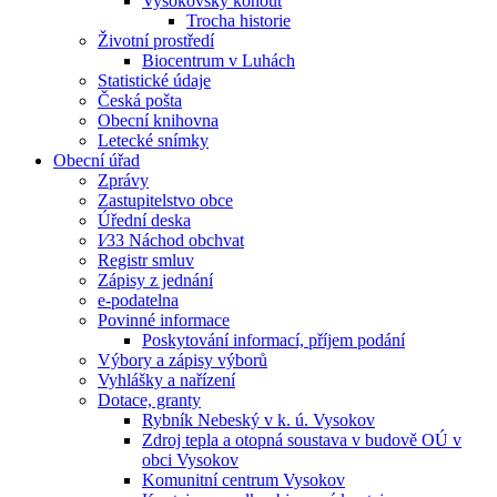
Vysokovský kohout
Trocha historie
Životní prostředí
Biocentrum v Luhách
Statistické údaje
Česká pošta
Obecní knihovna
Letecké snímky
Obecní úřad
Zprávy
Zastupitelstvo obce
Úřední deska
I⁄33 Náchod obchvat
Registr smluv
Zápisy z jednání
e-podatelna
Povinné informace
Poskytování informací, příjem podání
Výbory a zápisy výborů
Vyhlášky a nařízení
Dotace, granty
Rybník Nebeský v k. ú. Vysokov
Zdroj tepla a otopná soustava v budově OÚ v
obci Vysokov
Komunitní centrum Vysokov