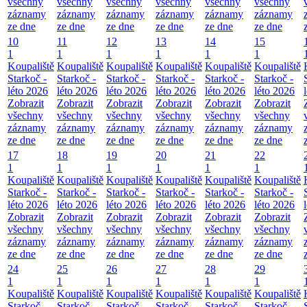
všechny
všechny
všechny
všechny
všechny
všechny
záznamy
záznamy
záznamy
záznamy
záznamy
záznamy
ze dne
ze dne
ze dne
ze dne
ze dne
ze dne
10
11
12
13
14
15
1
1
1
1
1
1
Koupaliště
Koupaliště
Koupaliště
Koupaliště
Koupaliště
Koupaliště
Starkoč -
Starkoč -
Starkoč -
Starkoč -
Starkoč -
Starkoč -
léto 2026
léto 2026
léto 2026
léto 2026
léto 2026
léto 2026
Zobrazit
Zobrazit
Zobrazit
Zobrazit
Zobrazit
Zobrazit
všechny
všechny
všechny
všechny
všechny
všechny
záznamy
záznamy
záznamy
záznamy
záznamy
záznamy
ze dne
ze dne
ze dne
ze dne
ze dne
ze dne
17
18
19
20
21
22
1
1
1
1
1
1
Koupaliště
Koupaliště
Koupaliště
Koupaliště
Koupaliště
Koupaliště
Starkoč -
Starkoč -
Starkoč -
Starkoč -
Starkoč -
Starkoč -
léto 2026
léto 2026
léto 2026
léto 2026
léto 2026
léto 2026
Zobrazit
Zobrazit
Zobrazit
Zobrazit
Zobrazit
Zobrazit
všechny
všechny
všechny
všechny
všechny
všechny
záznamy
záznamy
záznamy
záznamy
záznamy
záznamy
ze dne
ze dne
ze dne
ze dne
ze dne
ze dne
24
25
26
27
28
29
1
1
1
1
1
1
Koupaliště
Koupaliště
Koupaliště
Koupaliště
Koupaliště
Koupaliště
Starkoč -
Starkoč -
Starkoč -
Starkoč -
Starkoč -
Starkoč -