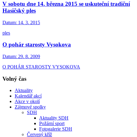
V sobotu dne 14. března 2015 se uskuteční tradiční
Hasičský ples
Datum:
14. 3. 2015
ples
O pohár starosty Vysokova
Datum:
29. 8. 2009
O POHÁR STAROSTY VYSOKOVA
Volný čas
Aktuality
Kalendář akcí
Akce v okolí
Zájmové spolky
SDH
Aktuality SDH
Požární sport
Fotogalerie SDH
Červený kříž