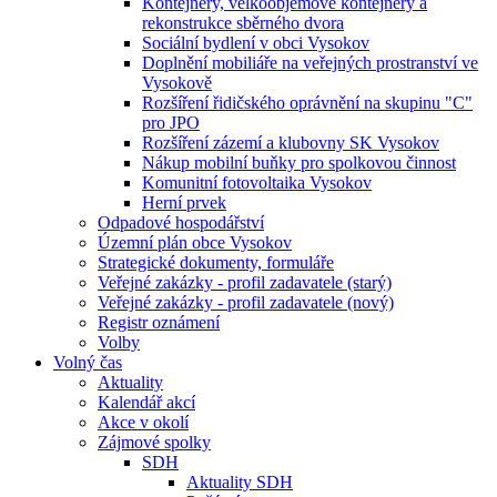
Kontejnery, velkoobjemové kontejnery a
rekonstrukce sběrného dvora
Sociální bydlení v obci Vysokov
Doplnění mobiliáře na veřejných prostranství ve
Vysokově
Rozšíření řidičského oprávnění na skupinu "C"
pro JPO
Rozšíření zázemí a klubovny SK Vysokov
Nákup mobilní buňky pro spolkovou činnost
Komunitní fotovoltaika Vysokov
Herní prvek
Odpadové hospodářství
Územní plán obce Vysokov
Strategické dokumenty, formuláře
Veřejné zakázky - profil zadavatele (starý)
Veřejné zakázky - profil zadavatele (nový)
Registr oznámení
Volby
Volný čas
Aktuality
Kalendář akcí
Akce v okolí
Zájmové spolky
SDH
Aktuality SDH