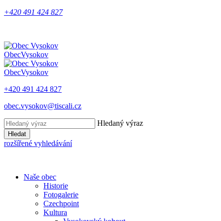
+420 491 424 827
Obec
Vysokov
Obec
Vysokov
+420 491 424 827
obec.vysokov@tiscali.cz
Hledaný výraz
Hledat
rozšířené vyhledávání
Naše obec
Historie
Fotogalerie
Czechpoint
Kultura