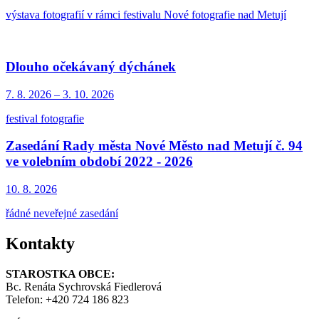
výstava fotografií v rámci festivalu Nové fotografie nad Metují
Dlouho očekávaný dýchánek
7. 8.
2026
–
3. 10.
2026
festival fotografie
Zasedání Rady města Nové Město nad Metují č. 94
ve volebním období 2022 - 2026
10. 8.
2026
řádné neveřejné zasedání
Kontakty
STAROSTKA OBCE:
Bc. Renáta Sychrovská Fiedlerová
Telefon: +420 724 186 823