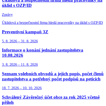
Úklidová a bezpečnostní firma hledá pracovníky na
úklid s OZP/ID
Zprávy
Úklidová a bezpečnostní firma hledá pracovníky na úklid s OZP/ID
Preventivní kampaň 3Z
5. 8.
2026
–
31. 8.
2026
Informace o konání jednání zastupitelstva
10.08.2026
3. 8.
2026
–
11. 8.
2026
Seznam volebních obvodů a jejich popis, počet členů
zastupitelstva a potřebný počet podpisů na peticích
18. 7.
2026
–
10. 10.
2026
Schválený Závěrečný účet obce za rok 2025 včetně
příloh