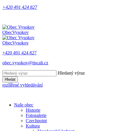
+420 491 424 827
Obec
Vysokov
Obec
Vysokov
+420 491 424 827
obec.vysokov@tiscali.cz
Hledaný výraz
Hledat
rozšířené vyhledávání
Naše obec
Historie
Fotogalerie
Czechpoint
Kultura