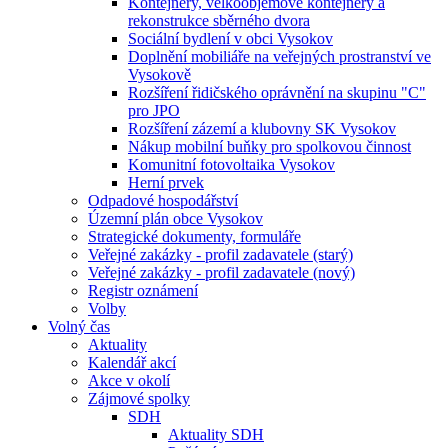
Kontejnery, velkoobjemové kontejnery a
rekonstrukce sběrného dvora
Sociální bydlení v obci Vysokov
Doplnění mobiliáře na veřejných prostranství ve
Vysokově
Rozšíření řidičského oprávnění na skupinu "C"
pro JPO
Rozšíření zázemí a klubovny SK Vysokov
Nákup mobilní buňky pro spolkovou činnost
Komunitní fotovoltaika Vysokov
Herní prvek
Odpadové hospodářství
Územní plán obce Vysokov
Strategické dokumenty, formuláře
Veřejné zakázky - profil zadavatele (starý)
Veřejné zakázky - profil zadavatele (nový)
Registr oznámení
Volby
Volný čas
Aktuality
Kalendář akcí
Akce v okolí
Zájmové spolky
SDH
Aktuality SDH