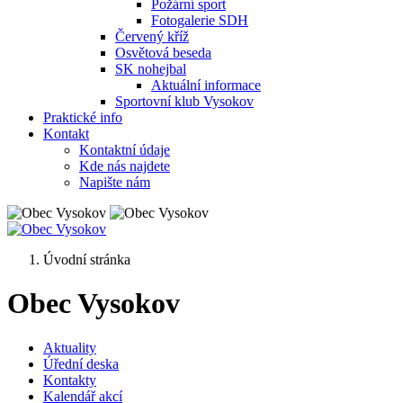
Požární sport
Fotogalerie SDH
Červený kříž
Osvětová beseda
SK nohejbal
Aktuální informace
Sportovní klub Vysokov
Praktické info
Kontakt
Kontaktní údaje
Kde nás najdete
Napište nám
Úvodní stránka
Obec Vysokov
Aktuality
Úřední deska
Kontakty
Kalendář akcí