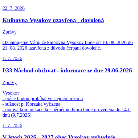
22. 7.
2026
Knihovna Vysokov uzavřena - dovolená
Zprávy
Oznamujeme Vám, že knihovna Vysokov bude od 10. 08. 2026 do
21. 08. 2026 uzavřena z důvodu čerpání dovolené.
1. 7.
2026
I/33 Náchod obchvat - informace ze dne 29.06.2026
Zprávy
Vysokov
- práce budou probíhat ve stejném režimu
- stížnost p. Korzáka vyřízena
- oprava komunikace ke sběrnému dvoru bude provedena do 14-ti
dnů (9.7.2026)
1. 7.
2026
V letech 2026 - 2027 obec Vysokov vybuduje