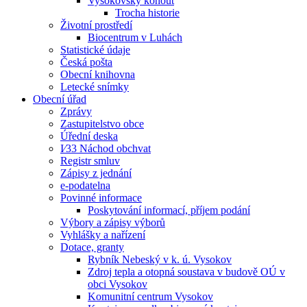
Vysokovský kohout
Trocha historie
Životní prostředí
Biocentrum v Luhách
Statistické údaje
Česká pošta
Obecní knihovna
Letecké snímky
Obecní úřad
Zprávy
Zastupitelstvo obce
Úřední deska
I⁄33 Náchod obchvat
Registr smluv
Zápisy z jednání
e-podatelna
Povinné informace
Poskytování informací, příjem podání
Výbory a zápisy výborů
Vyhlášky a nařízení
Dotace, granty
Rybník Nebeský v k. ú. Vysokov
Zdroj tepla a otopná soustava v budově OÚ v
obci Vysokov
Komunitní centrum Vysokov