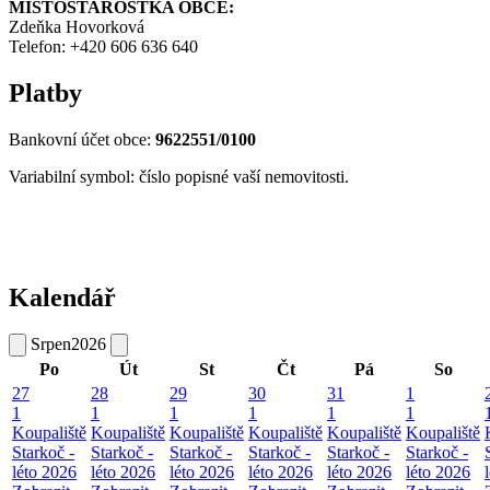
MÍSTOSTAROSTKA OBCE:
Zdeňka Hovorková
Telefon: +420 606 636 640
Platby
Bankovní účet obce:
9622551/0100
Variabilní symbol: číslo popisné vaší nemovitosti.
Kalendář
Srpen
2026
Po
Út
St
Čt
Pá
So
27
28
29
30
31
1
1
1
1
1
1
1
Koupaliště
Koupaliště
Koupaliště
Koupaliště
Koupaliště
Koupaliště
Starkoč -
Starkoč -
Starkoč -
Starkoč -
Starkoč -
Starkoč -
léto 2026
léto 2026
léto 2026
léto 2026
léto 2026
léto 2026