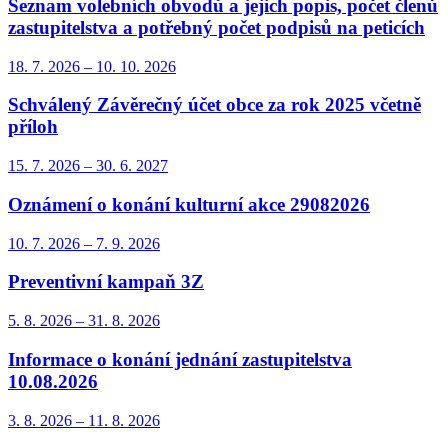
Seznam volebních obvodů a jejich popis, počet členů
zastupitelstva a potřebný počet podpisů na peticích
18. 7.
2026
–
10. 10.
2026
Schválený Závěrečný účet obce za rok 2025 včetně
příloh
15. 7.
2026
–
30. 6.
2027
Oznámení o konání kulturní akce 29082026
10. 7.
2026
–
7. 9.
2026
Preventivní kampaň 3Z
5. 8.
2026
–
31. 8.
2026
Informace o konání jednání zastupitelstva
10.08.2026
3. 8.
2026
–
11. 8.
2026