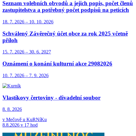
Seznam volebních obvodů a jejich popis, počet členů
zastupitelstva a potřebný počet podpisů na peticích
18. 7.
2026
–
10. 10.
2026
Schválený Závěrečný účet obce za rok 2025 včetně
příloh
15. 7.
2026
–
30. 6.
2027
Oznámení o konání kulturní akce 29082026
10. 7.
2026
–
7. 9.
2026
Vlastíkovy čertoviny - divadelní soubor
8. 8.
2026
v Mečově u KuRNíKu
8.8.2026 v 17 hod