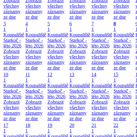
Zobrazit
Zobrazit
Zobrazit
Zobrazit
Zobrazit
Zobrazit
všechny
všechny
všechny
všechny
všechny
všechny
záznamy
záznamy
záznamy
záznamy
záznamy
záznamy
ze dne
ze dne
ze dne
ze dne
ze dne
ze dne
3
4
5
6
7
8
1
1
1
1
1
1
Koupaliště
Koupaliště
Koupaliště
Koupaliště
Koupaliště
Koupaliště
Starkoč -
Starkoč -
Starkoč -
Starkoč -
Starkoč -
Starkoč -
léto 2026
léto 2026
léto 2026
léto 2026
léto 2026
léto 2026
Zobrazit
Zobrazit
Zobrazit
Zobrazit
Zobrazit
Zobrazit
všechny
všechny
všechny
všechny
všechny
všechny
záznamy
záznamy
záznamy
záznamy
záznamy
záznamy
ze dne
ze dne
ze dne
ze dne
ze dne
ze dne
10
11
12
13
14
15
1
1
1
1
1
1
Koupaliště
Koupaliště
Koupaliště
Koupaliště
Koupaliště
Koupaliště
Starkoč -
Starkoč -
Starkoč -
Starkoč -
Starkoč -
Starkoč -
léto 2026
léto 2026
léto 2026
léto 2026
léto 2026
léto 2026
Zobrazit
Zobrazit
Zobrazit
Zobrazit
Zobrazit
Zobrazit
všechny
všechny
všechny
všechny
všechny
všechny
záznamy
záznamy
záznamy
záznamy
záznamy
záznamy
ze dne
ze dne
ze dne
ze dne
ze dne
ze dne
17
18
19
20
21
22
1
1
1
1
1
1
Koupaliště
Koupaliště
Koupaliště
Koupaliště
Koupaliště
Koupaliště