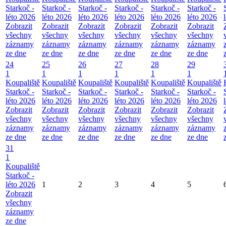
Starkoč -
Starkoč -
Starkoč -
Starkoč -
Starkoč -
Starkoč -
léto 2026
léto 2026
léto 2026
léto 2026
léto 2026
léto 2026
Zobrazit
Zobrazit
Zobrazit
Zobrazit
Zobrazit
Zobrazit
všechny
všechny
všechny
všechny
všechny
všechny
záznamy
záznamy
záznamy
záznamy
záznamy
záznamy
ze dne
ze dne
ze dne
ze dne
ze dne
ze dne
24
25
26
27
28
29
1
1
1
1
1
1
Koupaliště
Koupaliště
Koupaliště
Koupaliště
Koupaliště
Koupaliště
Starkoč -
Starkoč -
Starkoč -
Starkoč -
Starkoč -
Starkoč -
léto 2026
léto 2026
léto 2026
léto 2026
léto 2026
léto 2026
Zobrazit
Zobrazit
Zobrazit
Zobrazit
Zobrazit
Zobrazit
všechny
všechny
všechny
všechny
všechny
všechny
záznamy
záznamy
záznamy
záznamy
záznamy
záznamy
ze dne
ze dne
ze dne
ze dne
ze dne
ze dne
31
1
Koupaliště
Starkoč -
léto 2026
1
2
3
4
5
Zobrazit
všechny
záznamy
ze dne