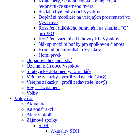
Kontejnery, velkoobjemové kontejnery a
rekonstrukce sběrného dvora
Sociální bydlení v obci Vysokov
Doplnění mobiliáře na veřejných prostranství ve
Vysokově
Rozšíření řidičského oprávnění na skupinu "C"
pro JPO
Rozšíření zázemí a klubovny SK Vysokov
Nákup mobilní buňky pro spolkovou činnost
Komunitní fotovoltaika Vysokov
Herní prvek
Odpadové hospodářství
Územní plán obce Vysokov
Strategické dokumenty, formuláře
Veřejné zakázky - profil zadavatele (starý)
Veřejné zakázky - profil zadavatele (nový)
Registr oznámení
Volby
Volný čas
Aktuality
Kalendář akcí
Akce v okolí
Zájmové spolky
SDH
Aktuality SDH