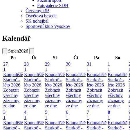
Požární sport
Fotogalerie SDH
Červený kříž
Osvětová beseda
SK nohejbal
Sportovní klub Vysokov
Kalendář
Srpen
2026
Po
Út
St
Čt
Pá
So
27
28
29
30
31
1
1
1
1
1
1
1
Koupaliště
Koupaliště
Koupaliště
Koupaliště
Koupaliště
Koupaliště
Starkoč -
Starkoč -
Starkoč -
Starkoč -
Starkoč -
Starkoč -
léto 2026
léto 2026
léto 2026
léto 2026
léto 2026
léto 2026
Zobrazit
Zobrazit
Zobrazit
Zobrazit
Zobrazit
Zobrazit
všechny
všechny
všechny
všechny
všechny
všechny
záznamy
záznamy
záznamy
záznamy
záznamy
záznamy
ze dne
ze dne
ze dne
ze dne
ze dne
ze dne
3
4
5
6
7
8
1
1
1
1
1
1
Koupaliště
Koupaliště
Koupaliště
Koupaliště
Koupaliště
Koupaliště
Starkoč -
Starkoč -
Starkoč -
Starkoč -
Starkoč -
Starkoč -