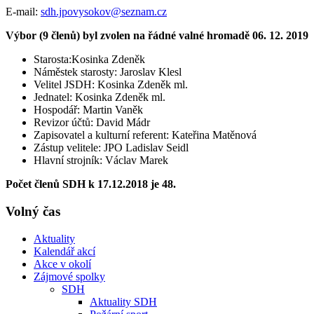
E-mail:
sdh.jpovysokov@seznam.cz
Výbor (9 členů) byl zvolen na řádné valné hromadě 06. 12. 2019
Starosta:Kosinka Zdeněk
Náměstek starosty: Jaroslav Klesl
Velitel JSDH: Kosinka Zdeněk ml.
Jednatel: Kosinka Zdeněk ml.
Hospodář: Martin Vaněk
Revizor účtů: David Mádr
Zapisovatel a kulturní referent: Kateřina Matěnová
Zástup velitele: JPO Ladislav Seidl
Hlavní strojník: Václav Marek
Počet členů SDH k 17.12.2018 je 48.
Volný čas
Aktuality
Kalendář akcí
Akce v okolí
Zájmové spolky
SDH
Aktuality SDH