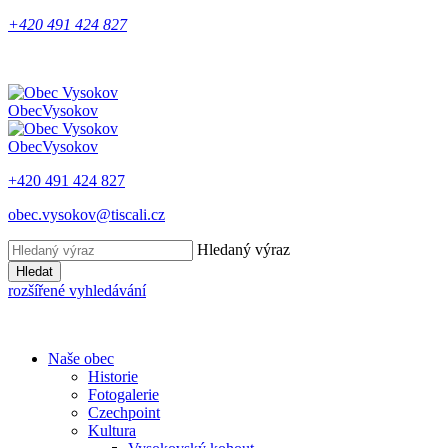
+420 491 424 827
Obec
Vysokov
Obec
Vysokov
+420 491 424 827
obec.vysokov@tiscali.cz
Hledaný výraz
Hledat
rozšířené vyhledávání
Naše obec
Historie
Fotogalerie
Czechpoint
Kultura