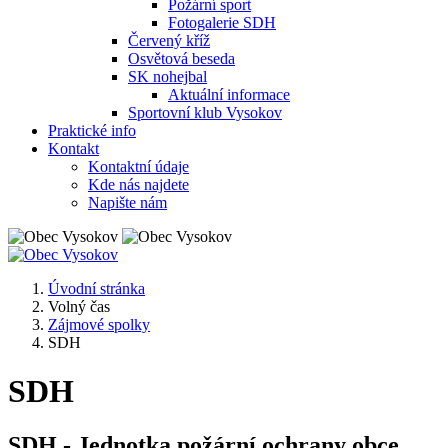
Požární sport
Fotogalerie SDH
Červený kříž
Osvětová beseda
SK nohejbal
Aktuální informace
Sportovní klub Vysokov
Praktické info
Kontakt
Kontaktní údaje
Kde nás najdete
Napište nám
Úvodní stránka
Volný čas
Zájmové spolky
SDH
SDH
SDH - Jednotka požární ochrany obce