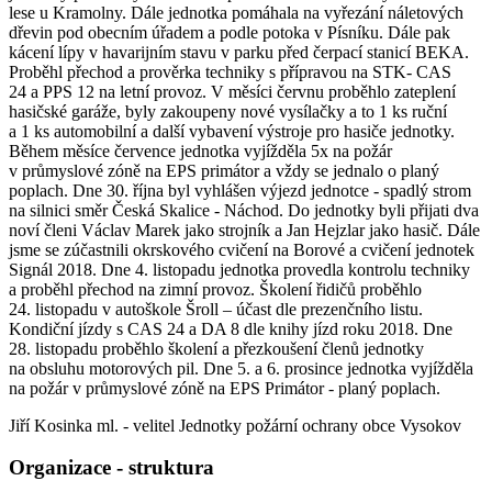
lese u Kramolny. Dále jednotka pomáhala na vyřezání náletových
dřevin pod obecním úřadem a podle potoka v Písníku. Dále pak
kácení lípy v havarijním stavu v parku před čerpací stanicí BEKA.
Proběhl přechod a prověrka techniky s přípravou na STK- CAS
24 a PPS 12 na letní provoz. V měsíci červnu proběhlo zateplení
hasičské garáže, byly zakoupeny nové vysílačky a to 1 ks ruční
a 1 ks automobilní a další vybavení výstroje pro hasiče jednotky.
Během měsíce července jednotka vyjížděla 5x na požár
v průmyslové zóně na EPS primátor a vždy se jednalo o planý
poplach. Dne 30. října byl vyhlášen výjezd jednotce - spadlý strom
na silnici směr Česká Skalice - Náchod. Do jednotky byli přijati dva
noví členi Václav Marek jako strojník a Jan Hejzlar jako hasič. Dále
jsme se zúčastnili okrskového cvičení na Borové a cvičení jednotek
Signál 2018. Dne 4. listopadu jednotka provedla kontrolu techniky
a proběhl přechod na zimní provoz. Školení řidičů proběhlo
24. listopadu v autoškole Šroll – účast dle prezenčního listu.
Kondiční jízdy s CAS 24 a DA 8 dle knihy jízd roku 2018. Dne
28. listopadu proběhlo školení a přezkoušení členů jednotky
na obsluhu motorových pil. Dne 5. a 6. prosince jednotka vyjížděla
na požár v průmyslové zóně na EPS Primátor - planý poplach.
Jiří Kosinka ml. - velitel Jednotky požární ochrany obce Vysokov
Organizace - struktura