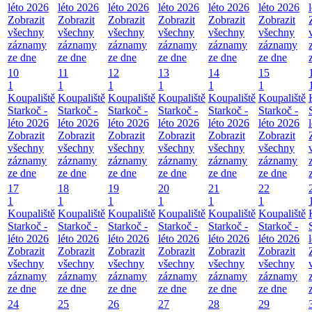
léto 2026
léto 2026
léto 2026
léto 2026
léto 2026
léto 2026
Zobrazit
Zobrazit
Zobrazit
Zobrazit
Zobrazit
Zobrazit
všechny
všechny
všechny
všechny
všechny
všechny
záznamy
záznamy
záznamy
záznamy
záznamy
záznamy
ze dne
ze dne
ze dne
ze dne
ze dne
ze dne
10
11
12
13
14
15
1
1
1
1
1
1
Koupaliště
Koupaliště
Koupaliště
Koupaliště
Koupaliště
Koupaliště
Starkoč -
Starkoč -
Starkoč -
Starkoč -
Starkoč -
Starkoč -
léto 2026
léto 2026
léto 2026
léto 2026
léto 2026
léto 2026
Zobrazit
Zobrazit
Zobrazit
Zobrazit
Zobrazit
Zobrazit
všechny
všechny
všechny
všechny
všechny
všechny
záznamy
záznamy
záznamy
záznamy
záznamy
záznamy
ze dne
ze dne
ze dne
ze dne
ze dne
ze dne
17
18
19
20
21
22
1
1
1
1
1
1
Koupaliště
Koupaliště
Koupaliště
Koupaliště
Koupaliště
Koupaliště
Starkoč -
Starkoč -
Starkoč -
Starkoč -
Starkoč -
Starkoč -
léto 2026
léto 2026
léto 2026
léto 2026
léto 2026
léto 2026
Zobrazit
Zobrazit
Zobrazit
Zobrazit
Zobrazit
Zobrazit
všechny
všechny
všechny
všechny
všechny
všechny
záznamy
záznamy
záznamy
záznamy
záznamy
záznamy
ze dne
ze dne
ze dne
ze dne
ze dne
ze dne
24
25
26
27
28
29