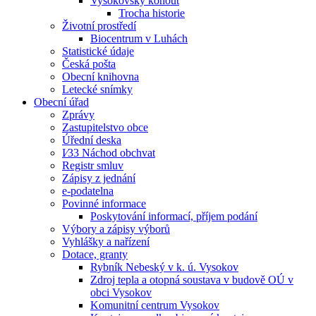
Vysokovský kohout
Trocha historie
Životní prostředí
Biocentrum v Luhách
Statistické údaje
Česká pošta
Obecní knihovna
Letecké snímky
Obecní úřad
Zprávy
Zastupitelstvo obce
Úřední deska
I⁄33 Náchod obchvat
Registr smluv
Zápisy z jednání
e-podatelna
Povinné informace
Poskytování informací, příjem podání
Výbory a zápisy výborů
Vyhlášky a nařízení
Dotace, granty
Rybník Nebeský v k. ú. Vysokov
Zdroj tepla a otopná soustava v budově OÚ v
obci Vysokov
Komunitní centrum Vysokov