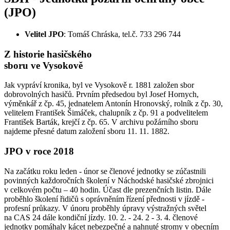
(JPO)
Velitel JPO
: Tomáš Chráska, tel.č. 733 296 744
Z historie hasičského
sboru ve Vysokově
Jak vypráví kronika, byl ve Vysokově r. 1881 založen sbor
dobrovolných hasičů. Prvním předsedou byl Josef Hornych,
výměnkář z čp. 45, jednatelem Antonín Hronovský, rolník z čp. 30,
velitelem František Šimáček, chalupník z čp. 91 a podvelitelem
František Barták, krejčí z čp. 65. V archivu požárního sboru
najdeme přesné datum založení sboru 11. 11. 1882.
JPO v roce 2018
Na začátku roku leden - únor se členové jednotky se zúčastnili
povinných každoročních školení v Náchodské hasičské zbrojnici
v celkovém počtu – 40 hodin. Účast dle prezenčních listin. Dále
proběhlo školení řidičů s oprávněním řízení přednosti v jízdě -
profesní průkazy. V únoru proběhly úpravy výstražných světel
na CAS 24 dále kondiční jízdy. 10. 2. - 24. 2 - 3. 4. členové
jednotky pomáhaly kácet nebezpečné a nahnuté stromy v obecním