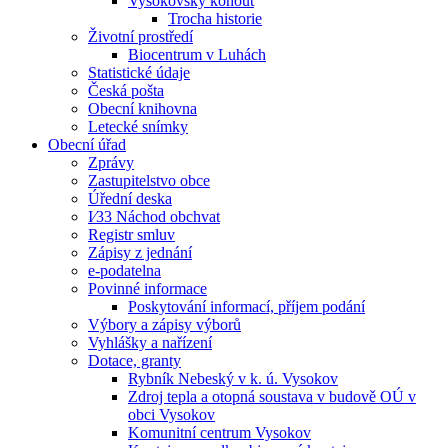
Vysokovský kohout
Trocha historie
Životní prostředí
Biocentrum v Luhách
Statistické údaje
Česká pošta
Obecní knihovna
Letecké snímky
Obecní úřad
Zprávy
Zastupitelstvo obce
Úřední deska
I⁄33 Náchod obchvat
Registr smluv
Zápisy z jednání
e-podatelna
Povinné informace
Poskytování informací, příjem podání
Výbory a zápisy výborů
Vyhlášky a nařízení
Dotace, granty
Rybník Nebeský v k. ú. Vysokov
Zdroj tepla a otopná soustava v budově OÚ v
obci Vysokov
Komunitní centrum Vysokov