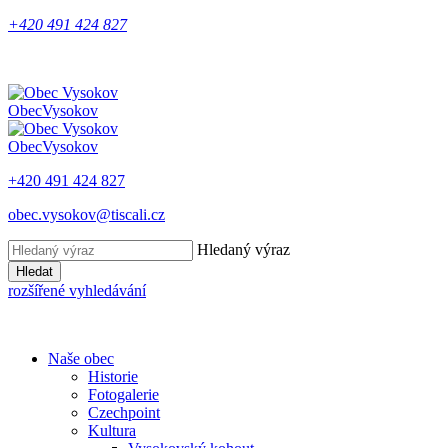
+420 491 424 827
Obec
Vysokov
Obec
Vysokov
+420 491 424 827
obec.vysokov@tiscali.cz
Hledaný výraz
Hledat
rozšířené vyhledávání
Naše obec
Historie
Fotogalerie
Czechpoint
Kultura