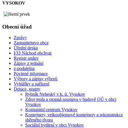
VYSOKOV
Obecní úřad
Zprávy
Zastupitelstvo obce
Úřední deska
I⁄33 Náchod obchvat
Registr smluv
Zápisy z jednání
e-podatelna
Povinné informace
Výbory a zápisy výborů
Vyhlášky a nařízení
Dotace, granty
Rybník Nebeský v k. ú. Vysokov
Zdroj tepla a otopná soustava v budově OÚ v obci
Vysokov
Komunitní centrum Vysokov
Kontejnery, velkoobjemové kontejnery a rekonstrukce
sběrného dvora
Sociální bydlení v obci Vysokov