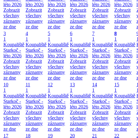
léto 2026
léto 2026
léto 2026
léto 2026
léto 2026
léto 2026
Zobrazit
Zobrazit
Zobrazit
Zobrazit
Zobrazit
Zobrazit
všechny
všechny
všechny
všechny
všechny
všechny
záznamy
záznamy
záznamy
záznamy
záznamy
záznamy
ze dne
ze dne
ze dne
ze dne
ze dne
ze dne
3
4
5
6
7
8
1
1
1
1
1
1
Koupaliště
Koupaliště
Koupaliště
Koupaliště
Koupaliště
Koupaliště
Starkoč -
Starkoč -
Starkoč -
Starkoč -
Starkoč -
Starkoč -
léto 2026
léto 2026
léto 2026
léto 2026
léto 2026
léto 2026
Zobrazit
Zobrazit
Zobrazit
Zobrazit
Zobrazit
Zobrazit
všechny
všechny
všechny
všechny
všechny
všechny
záznamy
záznamy
záznamy
záznamy
záznamy
záznamy
ze dne
ze dne
ze dne
ze dne
ze dne
ze dne
10
11
12
13
14
15
1
1
1
1
1
1
Koupaliště
Koupaliště
Koupaliště
Koupaliště
Koupaliště
Koupaliště
Starkoč -
Starkoč -
Starkoč -
Starkoč -
Starkoč -
Starkoč -
léto 2026
léto 2026
léto 2026
léto 2026
léto 2026
léto 2026
Zobrazit
Zobrazit
Zobrazit
Zobrazit
Zobrazit
Zobrazit
všechny
všechny
všechny
všechny
všechny
všechny
záznamy
záznamy
záznamy
záznamy
záznamy
záznamy
ze dne
ze dne
ze dne
ze dne
ze dne
ze dne
17
18
19
20
21
22