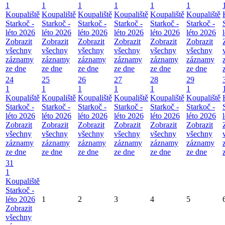
1
1
1
1
1
1
Koupaliště
Koupaliště
Koupaliště
Koupaliště
Koupaliště
Koupaliště
Starkoč -
Starkoč -
Starkoč -
Starkoč -
Starkoč -
Starkoč -
léto 2026
léto 2026
léto 2026
léto 2026
léto 2026
léto 2026
Zobrazit
Zobrazit
Zobrazit
Zobrazit
Zobrazit
Zobrazit
všechny
všechny
všechny
všechny
všechny
všechny
záznamy
záznamy
záznamy
záznamy
záznamy
záznamy
ze dne
ze dne
ze dne
ze dne
ze dne
ze dne
24
25
26
27
28
29
1
1
1
1
1
1
Koupaliště
Koupaliště
Koupaliště
Koupaliště
Koupaliště
Koupaliště
Starkoč -
Starkoč -
Starkoč -
Starkoč -
Starkoč -
Starkoč -
léto 2026
léto 2026
léto 2026
léto 2026
léto 2026
léto 2026
Zobrazit
Zobrazit
Zobrazit
Zobrazit
Zobrazit
Zobrazit
všechny
všechny
všechny
všechny
všechny
všechny
záznamy
záznamy
záznamy
záznamy
záznamy
záznamy
ze dne
ze dne
ze dne
ze dne
ze dne
ze dne
31
1
Koupaliště
Starkoč -
léto 2026
1
2
3
4
5
Zobrazit
všechny