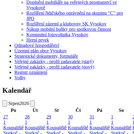
Doplnění mobiliáře na veřejných prostranství ve
Vysokově
Rozšíření řidičského oprávnění na skupinu "C" pro
JPO
Rozšíření zázemí a klubovny SK Vysokov
Nákup mobilní buňky pro spolkovou činnost
Komunitní fotovoltaika Vysokov
Herní prvek
Odpadové hospodářství
Územní plán obce Vysokov
Strategické dokumenty, formuláře
Veřejné zakázky - profil zadavatele (starý)
Veřejné zakázky - profil zadavatele (nový)
Registr oznámení
Volby
Kalendář
Srpen
2026
Po
Út
St
Čt
Pá
So
27
28
29
30
31
1
1
1
1
1
1
1
Koupaliště
Koupaliště
Koupaliště
Koupaliště
Koupaliště
Koupaliště
Starkoč -
Starkoč -
Starkoč -
Starkoč -
Starkoč -
Starkoč -