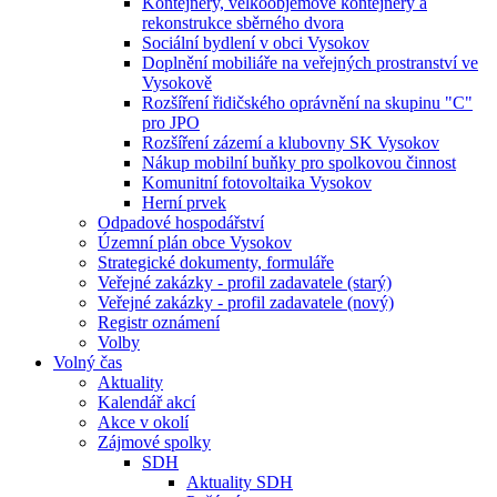
Kontejnery, velkoobjemové kontejnery a
rekonstrukce sběrného dvora
Sociální bydlení v obci Vysokov
Doplnění mobiliáře na veřejných prostranství ve
Vysokově
Rozšíření řidičského oprávnění na skupinu "C"
pro JPO
Rozšíření zázemí a klubovny SK Vysokov
Nákup mobilní buňky pro spolkovou činnost
Komunitní fotovoltaika Vysokov
Herní prvek
Odpadové hospodářství
Územní plán obce Vysokov
Strategické dokumenty, formuláře
Veřejné zakázky - profil zadavatele (starý)
Veřejné zakázky - profil zadavatele (nový)
Registr oznámení
Volby
Volný čas
Aktuality
Kalendář akcí
Akce v okolí
Zájmové spolky
SDH
Aktuality SDH