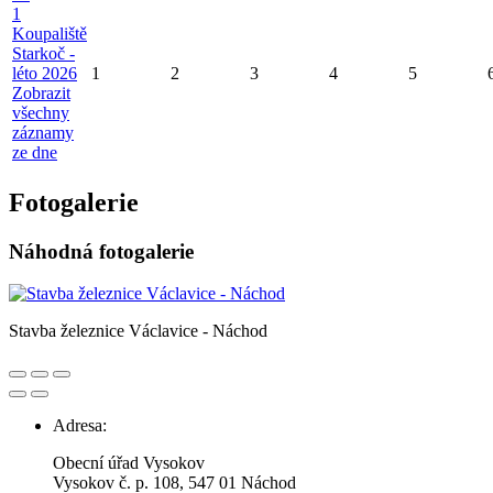
1
Koupaliště
Starkoč -
léto 2026
1
2
3
4
5
Zobrazit
všechny
záznamy
ze dne
Fotogalerie
Náhodná fotogalerie
Stavba železnice Václavice - Náchod
Adresa:
Obecní úřad Vysokov
Vysokov č. p. 108, 547 01 Náchod