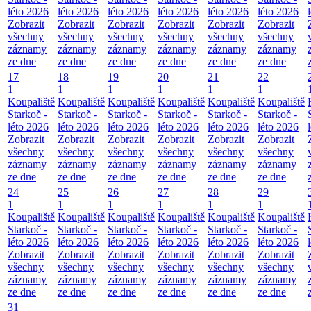
léto 2026
léto 2026
léto 2026
léto 2026
léto 2026
léto 2026
Zobrazit
Zobrazit
Zobrazit
Zobrazit
Zobrazit
Zobrazit
všechny
všechny
všechny
všechny
všechny
všechny
záznamy
záznamy
záznamy
záznamy
záznamy
záznamy
ze dne
ze dne
ze dne
ze dne
ze dne
ze dne
17
18
19
20
21
22
1
1
1
1
1
1
Koupaliště
Koupaliště
Koupaliště
Koupaliště
Koupaliště
Koupaliště
Starkoč -
Starkoč -
Starkoč -
Starkoč -
Starkoč -
Starkoč -
léto 2026
léto 2026
léto 2026
léto 2026
léto 2026
léto 2026
Zobrazit
Zobrazit
Zobrazit
Zobrazit
Zobrazit
Zobrazit
všechny
všechny
všechny
všechny
všechny
všechny
záznamy
záznamy
záznamy
záznamy
záznamy
záznamy
ze dne
ze dne
ze dne
ze dne
ze dne
ze dne
24
25
26
27
28
29
1
1
1
1
1
1
Koupaliště
Koupaliště
Koupaliště
Koupaliště
Koupaliště
Koupaliště
Starkoč -
Starkoč -
Starkoč -
Starkoč -
Starkoč -
Starkoč -
léto 2026
léto 2026
léto 2026
léto 2026
léto 2026
léto 2026
Zobrazit
Zobrazit
Zobrazit
Zobrazit
Zobrazit
Zobrazit
všechny
všechny
všechny
všechny
všechny
všechny
záznamy
záznamy
záznamy
záznamy
záznamy
záznamy
ze dne
ze dne
ze dne
ze dne
ze dne
ze dne
31