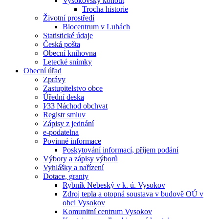
Vysokovský kohout
Trocha historie
Životní prostředí
Biocentrum v Luhách
Statistické údaje
Česká pošta
Obecní knihovna
Letecké snímky
Obecní úřad
Zprávy
Zastupitelstvo obce
Úřední deska
I⁄33 Náchod obchvat
Registr smluv
Zápisy z jednání
e-podatelna
Povinné informace
Poskytování informací, příjem podání
Výbory a zápisy výborů
Vyhlášky a nařízení
Dotace, granty
Rybník Nebeský v k. ú. Vysokov
Zdroj tepla a otopná soustava v budově OÚ v
obci Vysokov
Komunitní centrum Vysokov