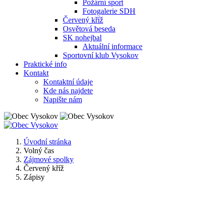
Požární sport
Fotogalerie SDH
Červený kříž
Osvětová beseda
SK nohejbal
Aktuální informace
Sportovní klub Vysokov
Praktické info
Kontakt
Kontaktní údaje
Kde nás najdete
Napište nám
Úvodní stránka
Volný čas
Zájmové spolky
Červený kříž
Zápisy