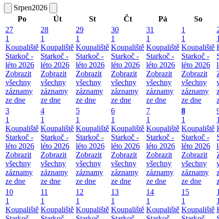
Srpen
2026
Po
Út
St
Čt
Pá
So
27
28
29
30
31
1
1
1
1
1
1
1
Koupaliště
Koupaliště
Koupaliště
Koupaliště
Koupaliště
Koupaliště
Starkoč -
Starkoč -
Starkoč -
Starkoč -
Starkoč -
Starkoč -
léto 2026
léto 2026
léto 2026
léto 2026
léto 2026
léto 2026
Zobrazit
Zobrazit
Zobrazit
Zobrazit
Zobrazit
Zobrazit
všechny
všechny
všechny
všechny
všechny
všechny
záznamy
záznamy
záznamy
záznamy
záznamy
záznamy
ze dne
ze dne
ze dne
ze dne
ze dne
ze dne
3
4
5
6
7
8
1
1
1
1
1
1
Koupaliště
Koupaliště
Koupaliště
Koupaliště
Koupaliště
Koupaliště
Starkoč -
Starkoč -
Starkoč -
Starkoč -
Starkoč -
Starkoč -
léto 2026
léto 2026
léto 2026
léto 2026
léto 2026
léto 2026
Zobrazit
Zobrazit
Zobrazit
Zobrazit
Zobrazit
Zobrazit
všechny
všechny
všechny
všechny
všechny
všechny
záznamy
záznamy
záznamy
záznamy
záznamy
záznamy
ze dne
ze dne
ze dne
ze dne
ze dne
ze dne
10
11
12
13
14
15
1
1
1
1
1
1
Koupaliště
Koupaliště
Koupaliště
Koupaliště
Koupaliště
Koupaliště
Starkoč -
Starkoč -
Starkoč -
Starkoč -
Starkoč -
Starkoč -