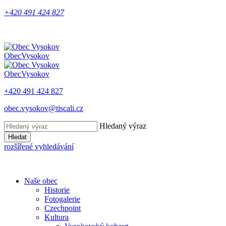
+420 491 424 827
Obec
Vysokov
Obec
Vysokov
+420 491 424 827
obec.vysokov@tiscali.cz
Hledaný výraz
Hledat
rozšířené vyhledávání
Naše obec
Historie
Fotogalerie
Czechpoint
Kultura