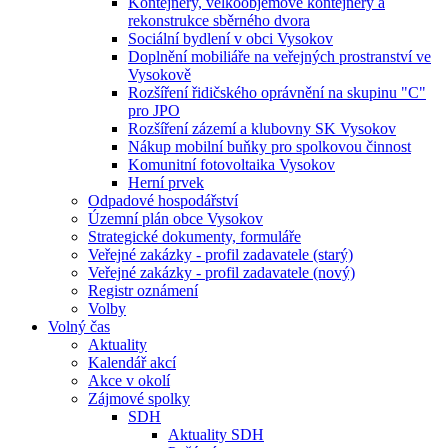
Kontejnery, velkoobjemové kontejnery a
rekonstrukce sběrného dvora
Sociální bydlení v obci Vysokov
Doplnění mobiliáře na veřejných prostranství ve
Vysokově
Rozšíření řidičského oprávnění na skupinu "C"
pro JPO
Rozšíření zázemí a klubovny SK Vysokov
Nákup mobilní buňky pro spolkovou činnost
Komunitní fotovoltaika Vysokov
Herní prvek
Odpadové hospodářství
Územní plán obce Vysokov
Strategické dokumenty, formuláře
Veřejné zakázky - profil zadavatele (starý)
Veřejné zakázky - profil zadavatele (nový)
Registr oznámení
Volby
Volný čas
Aktuality
Kalendář akcí
Akce v okolí
Zájmové spolky
SDH
Aktuality SDH