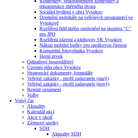
Kontejnery, velkoobjemové kontejnery a
rekonstrukce sběrného dvora
Sociální bydlení v obci Vysokov
Doplnění mobiliáře na veřejných prostranství ve
Vysokově
Rozšíření řidičského oprávnění na skupinu "C"
pro JPO
Rozšíření zázemí a klubovny SK Vysokov
Nákup mobilní buňky pro spolkovou činnost
Komunitní fotovoltaika Vysokov
Herní prvek
Odpadové hospodářství
Územní plán obce Vysokov
Strategické dokumenty, formuláře
Veřejné zakázky - profil zadavatele (starý)
Veřejné zakázky - profil zadavatele (nový)
Registr oznámení
Volby
Volný čas
Aktuality
Kalendář akcí
Akce v okolí
Zájmové spolky
SDH
Aktuality SDH