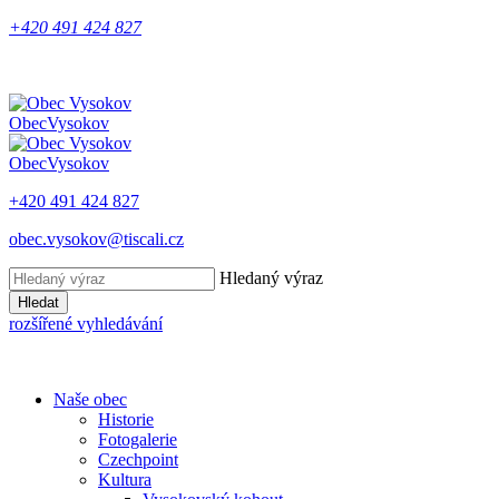
+420 491 424 827
Obec
Vysokov
Obec
Vysokov
+420 491 424 827
obec.vysokov@tiscali.cz
Hledaný výraz
Hledat
rozšířené vyhledávání
Naše obec
Historie
Fotogalerie
Czechpoint
Kultura