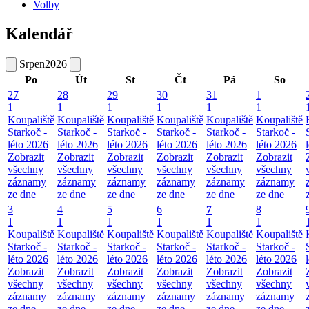
Volby
Kalendář
Srpen
2026
Po
Út
St
Čt
Pá
So
27
28
29
30
31
1
1
1
1
1
1
1
Koupaliště
Koupaliště
Koupaliště
Koupaliště
Koupaliště
Koupaliště
Starkoč -
Starkoč -
Starkoč -
Starkoč -
Starkoč -
Starkoč -
léto 2026
léto 2026
léto 2026
léto 2026
léto 2026
léto 2026
Zobrazit
Zobrazit
Zobrazit
Zobrazit
Zobrazit
Zobrazit
všechny
všechny
všechny
všechny
všechny
všechny
záznamy
záznamy
záznamy
záznamy
záznamy
záznamy
ze dne
ze dne
ze dne
ze dne
ze dne
ze dne
3
4
5
6
7
8
1
1
1
1
1
1
Koupaliště
Koupaliště
Koupaliště
Koupaliště
Koupaliště
Koupaliště
Starkoč -
Starkoč -
Starkoč -
Starkoč -
Starkoč -
Starkoč -
léto 2026
léto 2026
léto 2026
léto 2026
léto 2026
léto 2026
Zobrazit
Zobrazit
Zobrazit
Zobrazit
Zobrazit
Zobrazit
všechny
všechny
všechny
všechny
všechny
všechny
záznamy
záznamy
záznamy
záznamy
záznamy
záznamy
ze dne
ze dne
ze dne
ze dne
ze dne
ze dne