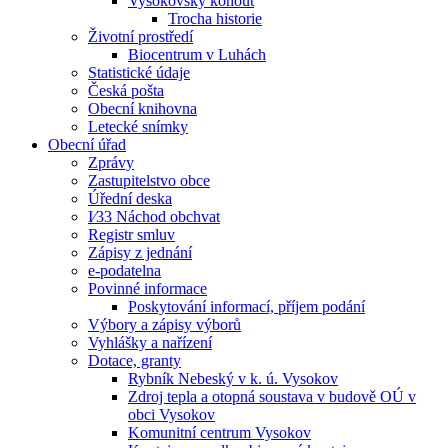
Vysokovský kohout
Trocha historie
Životní prostředí
Biocentrum v Luhách
Statistické údaje
Česká pošta
Obecní knihovna
Letecké snímky
Obecní úřad
Zprávy
Zastupitelstvo obce
Úřední deska
I⁄33 Náchod obchvat
Registr smluv
Zápisy z jednání
e-podatelna
Povinné informace
Poskytování informací, příjem podání
Výbory a zápisy výborů
Vyhlášky a nařízení
Dotace, granty
Rybník Nebeský v k. ú. Vysokov
Zdroj tepla a otopná soustava v budově OÚ v
obci Vysokov
Komunitní centrum Vysokov