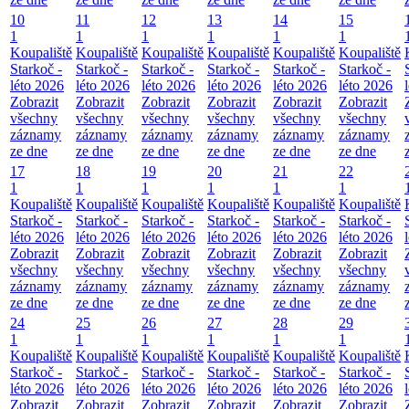
10
11
12
13
14
15
1
1
1
1
1
1
Koupaliště
Koupaliště
Koupaliště
Koupaliště
Koupaliště
Koupaliště
Starkoč -
Starkoč -
Starkoč -
Starkoč -
Starkoč -
Starkoč -
léto 2026
léto 2026
léto 2026
léto 2026
léto 2026
léto 2026
Zobrazit
Zobrazit
Zobrazit
Zobrazit
Zobrazit
Zobrazit
všechny
všechny
všechny
všechny
všechny
všechny
záznamy
záznamy
záznamy
záznamy
záznamy
záznamy
ze dne
ze dne
ze dne
ze dne
ze dne
ze dne
17
18
19
20
21
22
1
1
1
1
1
1
Koupaliště
Koupaliště
Koupaliště
Koupaliště
Koupaliště
Koupaliště
Starkoč -
Starkoč -
Starkoč -
Starkoč -
Starkoč -
Starkoč -
léto 2026
léto 2026
léto 2026
léto 2026
léto 2026
léto 2026
Zobrazit
Zobrazit
Zobrazit
Zobrazit
Zobrazit
Zobrazit
všechny
všechny
všechny
všechny
všechny
všechny
záznamy
záznamy
záznamy
záznamy
záznamy
záznamy
ze dne
ze dne
ze dne
ze dne
ze dne
ze dne
24
25
26
27
28
29
1
1
1
1
1
1
Koupaliště
Koupaliště
Koupaliště
Koupaliště
Koupaliště
Koupaliště
Starkoč -
Starkoč -
Starkoč -
Starkoč -
Starkoč -
Starkoč -
léto 2026
léto 2026
léto 2026
léto 2026
léto 2026
léto 2026
Zobrazit
Zobrazit
Zobrazit
Zobrazit
Zobrazit
Zobrazit