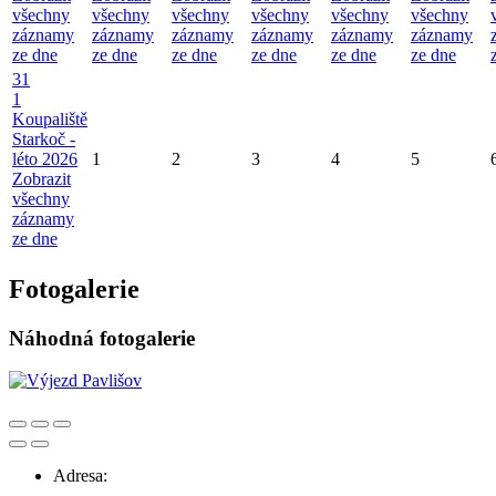
všechny
všechny
všechny
všechny
všechny
všechny
záznamy
záznamy
záznamy
záznamy
záznamy
záznamy
ze dne
ze dne
ze dne
ze dne
ze dne
ze dne
31
1
Koupaliště
Starkoč -
léto 2026
1
2
3
4
5
Zobrazit
všechny
záznamy
ze dne
Fotogalerie
Náhodná fotogalerie
Adresa: