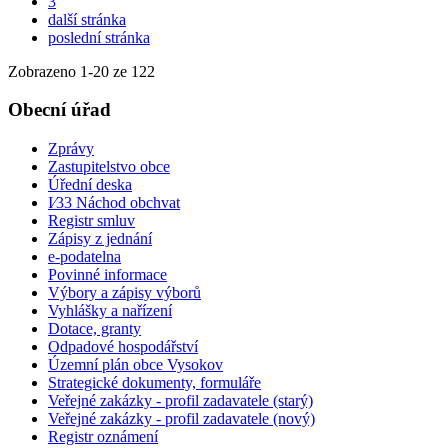
3
další stránka
poslední stránka
Zobrazeno
1
-
20
ze 122
Obecní úřad
Zprávy
Zastupitelstvo obce
Úřední deska
I⁄33 Náchod obchvat
Registr smluv
Zápisy z jednání
e-podatelna
Povinné informace
Výbory a zápisy výborů
Vyhlášky a nařízení
Dotace, granty
Odpadové hospodářství
Územní plán obce Vysokov
Strategické dokumenty, formuláře
Veřejné zakázky - profil zadavatele (starý)
Veřejné zakázky - profil zadavatele (nový)
Registr oznámení