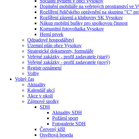
Sociální bydlení v obci Vysokov
Doplnění mobiliáře na veřejných prostranství ve 
Rozšíření řidičského oprávnění na skupinu "C" p
Rozšíření zázemí a klubovny SK Vysokov
Nákup mobilní buňky pro spolkovou činnost
Komunitní fotovoltaika Vysokov
Herní prvek
Odpadové hospodářství
Územní plán obce Vysokov
Strategické dokumenty, formuláře
Veřejné zakázky - profil zadavatele (starý)
Veřejné zakázky - profil zadavatele (nový)
Registr oznámení
Volby
Volný čas
Aktuality
Kalendář akcí
Akce v okolí
Zájmové spolky
SDH
Aktuality SDH
Požární sport
Fotogalerie SDH
Červený kříž
Osvětová beseda