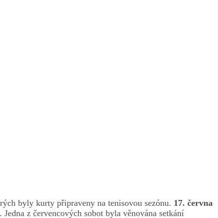
erých byly kurty připraveny na tenisovou sezónu.
17. června
a. Jedna z červencových sobot byla věnována setkání