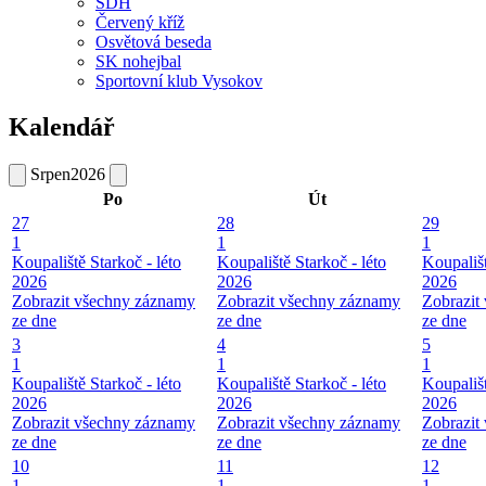
SDH
Červený kříž
Osvětová beseda
SK nohejbal
Sportovní klub Vysokov
Kalendář
Srpen
2026
Po
Út
27
28
29
1
1
1
Koupaliště Starkoč - léto
Koupaliště Starkoč - léto
Koupališt
2026
2026
2026
Zobrazit všechny záznamy
Zobrazit všechny záznamy
Zobrazit
ze dne
ze dne
ze dne
3
4
5
1
1
1
Koupaliště Starkoč - léto
Koupaliště Starkoč - léto
Koupališt
2026
2026
2026
Zobrazit všechny záznamy
Zobrazit všechny záznamy
Zobrazit
ze dne
ze dne
ze dne
10
11
12
1
1
1