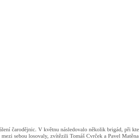
lení čarodějnic. V květnu následovalo několik brigád, při kt
se mezi sebou losovaly, zvítězili Tomáš Cvrček a Pavel Matěn