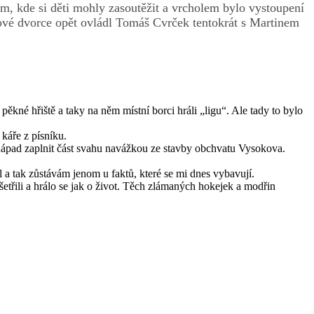
em, kde si děti mohly zasoutěžit a vrcholem bylo vystoupení
ové dvorce opět ovládl Tomáš Cvrček tentokrát s Martinem
kné hřiště a taky na něm místní borci hráli „ligu“. Ale tady to bylo
 káře z písníku.
nápad zaplnit část svahu navážkou ze stavby obchvatu Vysokova.
l a tak zůstávám jenom u faktů, které se mi dnes vybavují.
etřili a hrálo se jak o život. Těch zlámaných hokejek a modřin