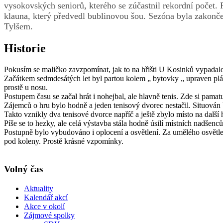
vysokovských seniorů, kterého se zúčastnil rekordní počet.
klauna, který předvedl bublinovou šou. Sezóna byla zakon
Tylšem.
Historie
Pokusím se maličko zavzpomínat, jak to na hřišti U Kosinků vypadalo a
Začátkem sedmdesátých let byl partou kolem „ bytovky „ upraven pláce
prostě u nosu.
Postupem času se začal hrát i nohejbal, ale hlavně tenis. Zde si pama
Zájemců o hru bylo hodně a jeden tenisový dvorec nestačil. Situová
Takto vznikly dva tenisové dvorce napříč a ještě zbylo místo na další h
Píše se to hezky, ale celá výstavba stála hodně úsilí místních nadšen
Postupně bylo vybudováno i oplocení a osvětlení. Za umělého osvětlen
pod koleny. Prostě krásné vzpomínky.
Petr Čejc
Volný čas
Aktuality
Kalendář akcí
Akce v okolí
Zájmové spolky