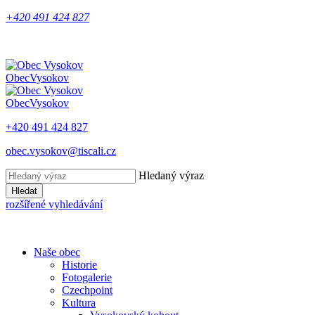
+420 491 424 827
Obec
Vysokov
Obec
Vysokov
+420 491 424 827
obec.vysokov@tiscali.cz
Hledaný výraz
Hledat
rozšířené vyhledávání
Naše obec
Historie
Fotogalerie
Czechpoint
Kultura