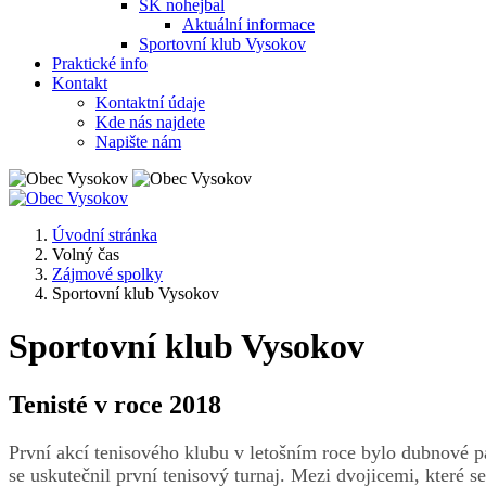
SK nohejbal
Aktuální informace
Sportovní klub Vysokov
Praktické info
Kontakt
Kontaktní údaje
Kde nás najdete
Napište nám
Úvodní stránka
Volný čas
Zájmové spolky
Sportovní klub Vysokov
Sportovní klub Vysokov
Tenisté v roce 2018
První akcí tenisového klubu v letošním roce bylo dubnové pá
se uskutečnil první tenisový turnaj. Mezi dvojicemi, které 