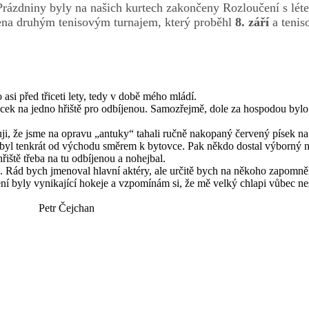
 Prázdniny byly na našich kurtech zakončeny Rozloučení s lét
čena druhým tenisovým turnajem, který proběhl
8. září
a tenis
si před třiceti lety, tedy v době mého mládí.
k na jedno hřiště pro odbíjenou. Samozřejmě, dole za hospodou bylo pě
tuji, že jsme na opravu „antuky“ tahali ručně nakopaný červený písek na
n byl tenkrát od východu směrem k bytovce. Pak někdo dostal výborný 
řiště třeba na tu odbíjenou a nohejbal.
ců. Rád bych jmenoval hlavní aktéry, ale určitě bych na někoho zapomně
í byly vynikající hokeje a vzpomínám si, že mě velký chlapi vůbec neš
han