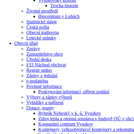
Vysokovský kohout
Trocha historie
Životní prostředí
Biocentrum v Luhách
Statistické údaje
Česká pošta
Obecní knihovna
Letecké snímky
Obecní úřad
Zprávy
Zastupitelstvo obce
Úřední deska
I⁄33 Náchod obchvat
Registr smluv
Zápisy z jednání
e-podatelna
Povinné informace
Poskytování informací, příjem podání
Výbory a zápisy výborů
Vyhlášky a nařízení
Dotace, granty
Rybník Nebeský v k. ú. Vysokov
Zdroj tepla a otopná soustava v budově OÚ v obc
Komunitní centrum Vysokov
Kontejnery, velkoobjemové kontejnery a rekonstr