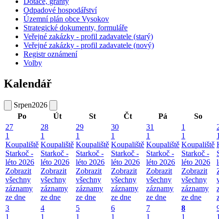
Dotace, granty
Odpadové hospodářství
Územní plán obce Vysokov
Strategické dokumenty, formuláře
Veřejné zakázky - profil zadavatele (starý)
Veřejné zakázky - profil zadavatele (nový)
Registr oznámení
Volby
Kalendář
Srpen
2026
Po
Út
St
Čt
Pá
So
27
28
29
30
31
1
1
1
1
1
1
1
Koupaliště
Koupaliště
Koupaliště
Koupaliště
Koupaliště
Koupaliště
Starkoč -
Starkoč -
Starkoč -
Starkoč -
Starkoč -
Starkoč -
léto 2026
léto 2026
léto 2026
léto 2026
léto 2026
léto 2026
Zobrazit
Zobrazit
Zobrazit
Zobrazit
Zobrazit
Zobrazit
všechny
všechny
všechny
všechny
všechny
všechny
záznamy
záznamy
záznamy
záznamy
záznamy
záznamy
ze dne
ze dne
ze dne
ze dne
ze dne
ze dne
3
4
5
6
7
8
1
1
1
1
1
1