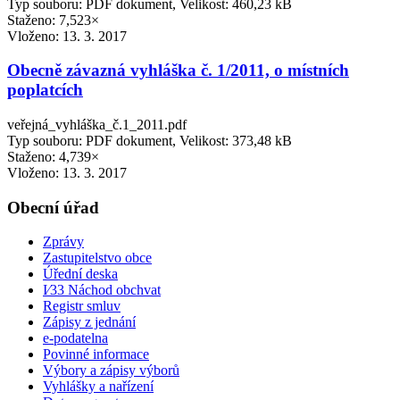
Typ souboru: PDF dokument, Velikost: 460,23 kB
Staženo: 7,523×
Vloženo:
13. 3. 2017
Obecně závazná vyhláška č. 1/2011, o místních
poplatcích
veřejná_vyhláška_č.1_2011.pdf
Typ souboru: PDF dokument, Velikost: 373,48 kB
Staženo: 4,739×
Vloženo:
13. 3. 2017
Obecní úřad
Zprávy
Zastupitelstvo obce
Úřední deska
I⁄33 Náchod obchvat
Registr smluv
Zápisy z jednání
e-podatelna
Povinné informace
Výbory a zápisy výborů
Vyhlášky a nařízení