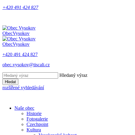
+420 491 424 827
Obec
Vysokov
Obec
Vysokov
+420 491 424 827
obec.vysokov@tiscali.cz
Hledaný výraz
Hledat
rozšířené vyhledávání
Naše obec
Historie
Fotogalerie
Czechpoint
Kultura