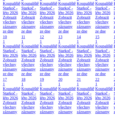
Koupaliště
Koupaliště
Koupaliště
Koupaliště
Koupaliště
Koupaliště
Starkoč -
Starkoč -
Starkoč -
Starkoč -
Starkoč -
Starkoč -
léto 2026
léto 2026
léto 2026
léto 2026
léto 2026
léto 2026
Zobrazit
Zobrazit
Zobrazit
Zobrazit
Zobrazit
Zobrazit
všechny
všechny
všechny
všechny
všechny
všechny
záznamy
záznamy
záznamy
záznamy
záznamy
záznamy
ze dne
ze dne
ze dne
ze dne
ze dne
ze dne
10
11
12
13
14
15
1
1
1
1
1
1
Koupaliště
Koupaliště
Koupaliště
Koupaliště
Koupaliště
Koupaliště
Starkoč -
Starkoč -
Starkoč -
Starkoč -
Starkoč -
Starkoč -
léto 2026
léto 2026
léto 2026
léto 2026
léto 2026
léto 2026
Zobrazit
Zobrazit
Zobrazit
Zobrazit
Zobrazit
Zobrazit
všechny
všechny
všechny
všechny
všechny
všechny
záznamy
záznamy
záznamy
záznamy
záznamy
záznamy
ze dne
ze dne
ze dne
ze dne
ze dne
ze dne
17
18
19
20
21
22
1
1
1
1
1
1
Koupaliště
Koupaliště
Koupaliště
Koupaliště
Koupaliště
Koupaliště
Starkoč -
Starkoč -
Starkoč -
Starkoč -
Starkoč -
Starkoč -
léto 2026
léto 2026
léto 2026
léto 2026
léto 2026
léto 2026
Zobrazit
Zobrazit
Zobrazit
Zobrazit
Zobrazit
Zobrazit
všechny
všechny
všechny
všechny
všechny
všechny
záznamy
záznamy
záznamy
záznamy
záznamy
záznamy