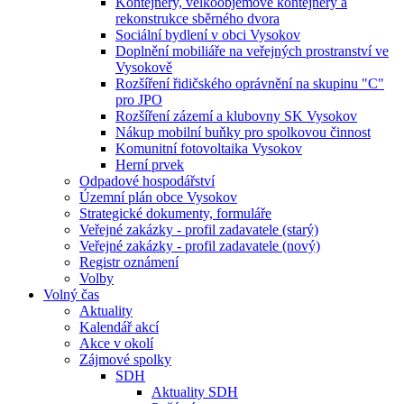
Kontejnery, velkoobjemové kontejnery a
rekonstrukce sběrného dvora
Sociální bydlení v obci Vysokov
Doplnění mobiliáře na veřejných prostranství ve
Vysokově
Rozšíření řidičského oprávnění na skupinu "C"
pro JPO
Rozšíření zázemí a klubovny SK Vysokov
Nákup mobilní buňky pro spolkovou činnost
Komunitní fotovoltaika Vysokov
Herní prvek
Odpadové hospodářství
Územní plán obce Vysokov
Strategické dokumenty, formuláře
Veřejné zakázky - profil zadavatele (starý)
Veřejné zakázky - profil zadavatele (nový)
Registr oznámení
Volby
Volný čas
Aktuality
Kalendář akcí
Akce v okolí
Zájmové spolky
SDH
Aktuality SDH