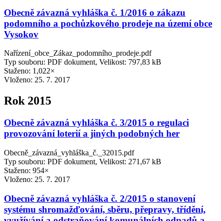
Obecně závazná vyhláška č. 1/2016 o zákazu
podomního a pochůzkového prodeje na území obce
Vysokov
Nařízení_obce_Zákaz_podomního_prodeje.pdf
Typ souboru: PDF dokument, Velikost: 797,83 kB
Staženo: 1,022×
Vloženo:
25. 7. 2017
Rok 2015
Obecně závazná vyhláška č. 3/2015 o regulaci
provozování loterií a jiných podobných her
Obecně_závazná_vyhláška_č._32015.pdf
Typ souboru: PDF dokument, Velikost: 271,67 kB
Staženo: 954×
Vloženo:
25. 7. 2017
Obecně závazná vyhláška č. 2/2015 o stanovení
systému shromažďování, sběru, přepravy, třídění,
využívání a odstraňování komunálních odpadů a