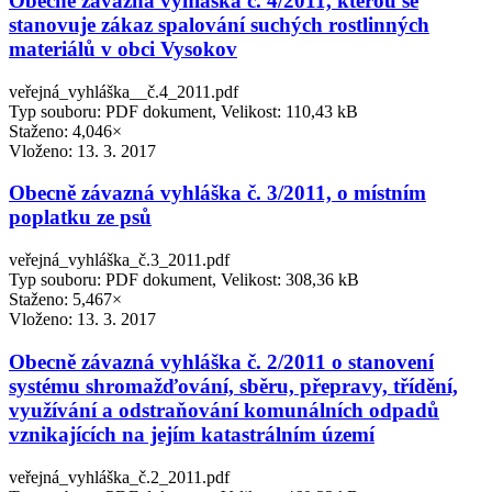
Obecně závazná vyhláška č. 4/2011, kterou se
stanovuje zákaz spalování suchých rostlinných
materiálů v obci Vysokov
veřejná_vyhláška__č.4_2011.pdf
Typ souboru: PDF dokument, Velikost: 110,43 kB
Staženo: 4,046×
Vloženo:
13. 3. 2017
Obecně závazná vyhláška č. 3/2011, o místním
poplatku ze psů
veřejná_vyhláška_č.3_2011.pdf
Typ souboru: PDF dokument, Velikost: 308,36 kB
Staženo: 5,467×
Vloženo:
13. 3. 2017
Obecně závazná vyhláška č. 2/2011 o stanovení
systému shromažďování, sběru, přepravy, třídění,
využívání a odstraňování komunálních odpadů
vznikajících na jejím katastrálním území
veřejná_vyhláška_č.2_2011.pdf