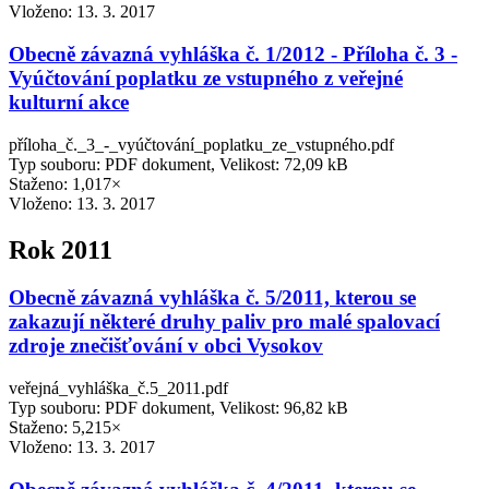
Vloženo:
13. 3. 2017
Obecně závazná vyhláška č. 1/2012 - Příloha č. 3 -
Vyúčtování poplatku ze vstupného z veřejné
kulturní akce
příloha_č._3_-_vyúčtování_poplatku_ze_vstupného.pdf
Typ souboru: PDF dokument, Velikost: 72,09 kB
Staženo: 1,017×
Vloženo:
13. 3. 2017
Rok 2011
Obecně závazná vyhláška č. 5/2011, kterou se
zakazují některé druhy paliv pro malé spalovací
zdroje znečišťování v obci Vysokov
veřejná_vyhláška_č.5_2011.pdf
Typ souboru: PDF dokument, Velikost: 96,82 kB
Staženo: 5,215×
Vloženo:
13. 3. 2017