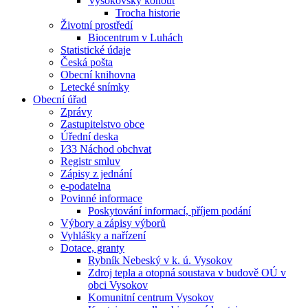
Vysokovský kohout
Trocha historie
Životní prostředí
Biocentrum v Luhách
Statistické údaje
Česká pošta
Obecní knihovna
Letecké snímky
Obecní úřad
Zprávy
Zastupitelstvo obce
Úřední deska
I⁄33 Náchod obchvat
Registr smluv
Zápisy z jednání
e-podatelna
Povinné informace
Poskytování informací, příjem podání
Výbory a zápisy výborů
Vyhlášky a nařízení
Dotace, granty
Rybník Nebeský v k. ú. Vysokov
Zdroj tepla a otopná soustava v budově OÚ v
obci Vysokov
Komunitní centrum Vysokov