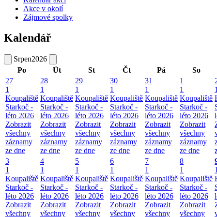
Akce v okolí
Zájmové spolky
Kalendář
Srpen
2026
Po
Út
St
Čt
Pá
So
27
28
29
30
31
1
1
1
1
1
1
1
Koupaliště
Koupaliště
Koupaliště
Koupaliště
Koupaliště
Koupaliště
Starkoč -
Starkoč -
Starkoč -
Starkoč -
Starkoč -
Starkoč -
léto 2026
léto 2026
léto 2026
léto 2026
léto 2026
léto 2026
Zobrazit
Zobrazit
Zobrazit
Zobrazit
Zobrazit
Zobrazit
všechny
všechny
všechny
všechny
všechny
všechny
záznamy
záznamy
záznamy
záznamy
záznamy
záznamy
ze dne
ze dne
ze dne
ze dne
ze dne
ze dne
3
4
5
6
7
8
1
1
1
1
1
1
Koupaliště
Koupaliště
Koupaliště
Koupaliště
Koupaliště
Koupaliště
Starkoč -
Starkoč -
Starkoč -
Starkoč -
Starkoč -
Starkoč -
léto 2026
léto 2026
léto 2026
léto 2026
léto 2026
léto 2026
Zobrazit
Zobrazit
Zobrazit
Zobrazit
Zobrazit
Zobrazit
všechny
všechny
všechny
všechny
všechny
všechny