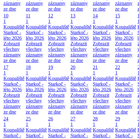
záznamy
záznamy
záznamy
záznamy
záznamy
záznamy
ze dne
ze dne
ze dne
ze dne
ze dne
ze dne
10
11
12
13
14
15
1
1
1
1
1
1
Koupaliště
Koupaliště
Koupaliště
Koupaliště
Koupaliště
Koupaliště
Starkoč -
Starkoč -
Starkoč -
Starkoč -
Starkoč -
Starkoč -
léto 2026
léto 2026
léto 2026
léto 2026
léto 2026
léto 2026
Zobrazit
Zobrazit
Zobrazit
Zobrazit
Zobrazit
Zobrazit
všechny
všechny
všechny
všechny
všechny
všechny
záznamy
záznamy
záznamy
záznamy
záznamy
záznamy
ze dne
ze dne
ze dne
ze dne
ze dne
ze dne
17
18
19
20
21
22
1
1
1
1
1
1
Koupaliště
Koupaliště
Koupaliště
Koupaliště
Koupaliště
Koupaliště
Starkoč -
Starkoč -
Starkoč -
Starkoč -
Starkoč -
Starkoč -
léto 2026
léto 2026
léto 2026
léto 2026
léto 2026
léto 2026
Zobrazit
Zobrazit
Zobrazit
Zobrazit
Zobrazit
Zobrazit
všechny
všechny
všechny
všechny
všechny
všechny
záznamy
záznamy
záznamy
záznamy
záznamy
záznamy
ze dne
ze dne
ze dne
ze dne
ze dne
ze dne
24
25
26
27
28
29
1
1
1
1
1
1
Koupaliště
Koupaliště
Koupaliště
Koupaliště
Koupaliště
Koupaliště
Starkoč -
Starkoč -
Starkoč -
Starkoč -
Starkoč -
Starkoč -