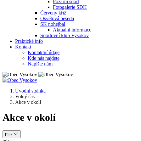
Požární sport
Fotogalerie SDH
Červený kříž
Osvětová beseda
SK nohejbal
Aktuální informace
Sportovní klub Vysokov
Praktické info
Kontakt
Kontaktní údaje
Kde nás najdete
Napište nám
Úvodní stránka
Volný čas
Akce v okolí
Akce v okolí
Filtr
od: