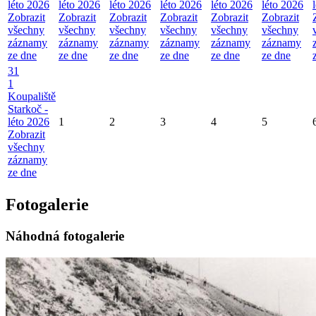
léto 2026
léto 2026
léto 2026
léto 2026
léto 2026
léto 2026
Zobrazit
Zobrazit
Zobrazit
Zobrazit
Zobrazit
Zobrazit
všechny
všechny
všechny
všechny
všechny
všechny
záznamy
záznamy
záznamy
záznamy
záznamy
záznamy
ze dne
ze dne
ze dne
ze dne
ze dne
ze dne
31
1
Koupaliště
Starkoč -
léto 2026
1
2
3
4
5
Zobrazit
všechny
záznamy
ze dne
Fotogalerie
Náhodná fotogalerie