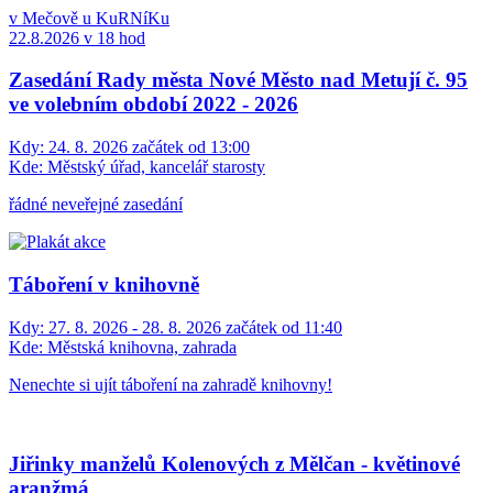
v Mečově u KuRNíKu
22.8.2026 v 18 hod
Zasedání Rady města Nové Město nad Metují č. 95
ve volebním období 2022 - 2026
Kdy:
24. 8. 2026 začátek od 13:00
Kde:
Městský úřad, kancelář starosty
řádné neveřejné zasedání
Táboření v knihovně
Kdy:
27. 8. 2026 - 28. 8. 2026 začátek od 11:40
Kde:
Městská knihovna, zahrada
Nenechte si ujít táboření na zahradě knihovny!
Jiřinky manželů Kolenových z Mělčan - květinové
aranžmá