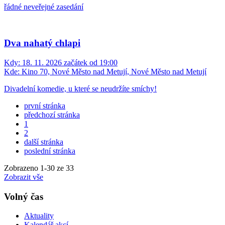
řádné neveřejné zasedání
Dva nahatý chlapi
Kdy:
18. 11. 2026 začátek od 19:00
Kde:
Kino 70, Nové Město nad Metují, Nové Město nad Metují
Divadelní komedie, u které se neudržíte smíchy!
první stránka
předchozí stránka
1
2
další stránka
poslední stránka
Zobrazeno
1
-
30
ze 33
Zobrazit vše
Volný čas
Aktuality
Kalendář akcí