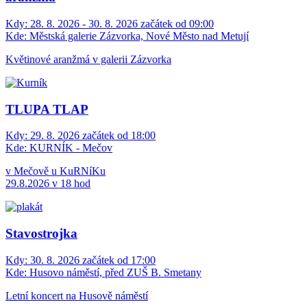
Kdy:
28. 8. 2026 - 30. 8. 2026 začátek od 09:00
Kde:
Městská galerie Zázvorka, Nové Město nad Metují
Květinové aranžmá v galerii Zázvorka
TLUPA TLAP
Kdy:
29. 8. 2026 začátek od 18:00
Kde:
KURNÍK - Mečov
v Mečově u KuRNíKu
29.8.2026 v 18 hod
Stavostrojka
Kdy:
30. 8. 2026 začátek od 17:00
Kde:
Husovo náměstí, před ZUŠ B. Smetany
Letní koncert na Husově náměstí