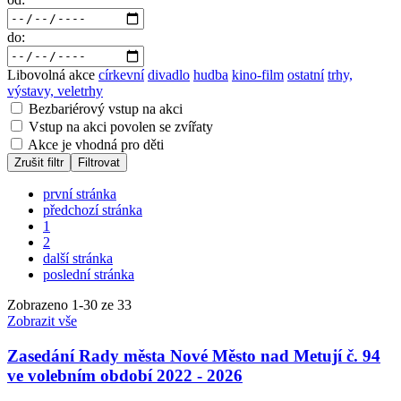
do:
Libovolná akce
církevní
divadlo
hudba
kino-film
ostatní
trhy,
výstavy, veletrhy
Bezbariérový vstup na akci
Vstup na akci povolen se zvířaty
Akce je vhodná pro děti
Zrušit filtr
Filtrovat
první stránka
předchozí stránka
1
2
další stránka
poslední stránka
Zobrazeno
1
-
30
ze 33
Zobrazit vše
Zasedání Rady města Nové Město nad Metují č. 94
ve volebním období 2022 - 2026