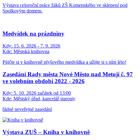
Výstava celoroční práce žáků ZŠ Komenského ve sklepení pod
Spolkovým domem.
Medvídek na prázdniny
Kdy:
15. 6. 2026 - 7. 9. 2026
Kde:
Městská knihovna
Půjčte si v knihovně plyšového medvídka a užijte si s ním léto!
Zasedání Rady města Nové Město nad Metují č. 97
ve volebním období 2022 - 2026
Kdy:
5. 10. 2026 začátek od 13:00
Kde:
Městský úřad, kancelář starosty
řádné neveřejné zasedání
Výstava ZUŠ – Kniha v knihovně