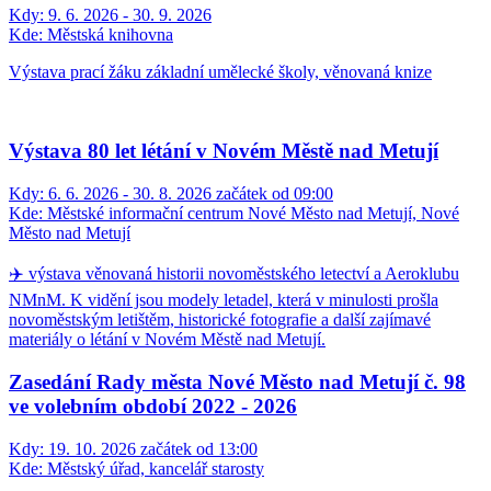
Kdy:
9. 6. 2026 - 30. 9. 2026
Kde:
Městská knihovna
Výstava prací žáku základní umělecké školy, věnovaná knize
Výstava 80 let létání v Novém Městě nad Metují
Kdy:
6. 6. 2026 - 30. 8. 2026 začátek od 09:00
Kde:
Městské informační centrum Nové Město nad Metují, Nové
Město nad Metují
✈️ výstava věnovaná historii novoměstského letectví a Aeroklubu
NMnM. K vidění jsou modely letadel, která v minulosti prošla
novoměstským letištěm, historické fotografie a další zajímavé
materiály o létání v Novém Městě nad Metují.
Zasedání Rady města Nové Město nad Metují č. 98
ve volebním období 2022 - 2026
Kdy:
19. 10. 2026 začátek od 13:00
Kde:
Městský úřad, kancelář starosty