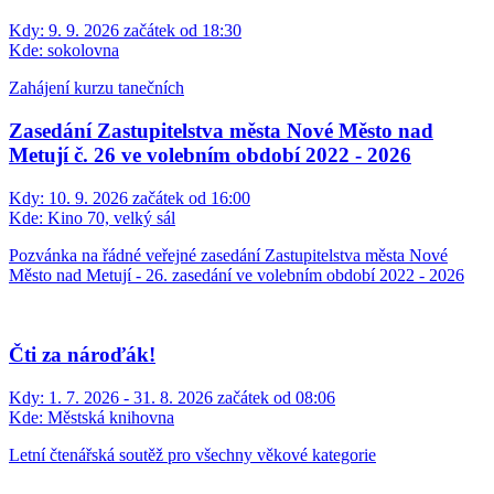
Kdy:
9. 9. 2026 začátek od 18:30
Kde:
sokolovna
Zahájení kurzu tanečních
Zasedání Zastupitelstva města Nové Město nad
Metují č. 26 ve volebním období 2022 - 2026
Kdy:
10. 9. 2026 začátek od 16:00
Kde:
Kino 70, velký sál
Pozvánka na řádné veřejné zasedání Zastupitelstva města Nové
Město nad Metují - 26. zasedání ve volebním období 2022 - 2026
Čti za nároďák!
Kdy:
1. 7. 2026 - 31. 8. 2026 začátek od 08:06
Kde:
Městská knihovna
Letní čtenářská soutěž pro všechny věkové kategorie