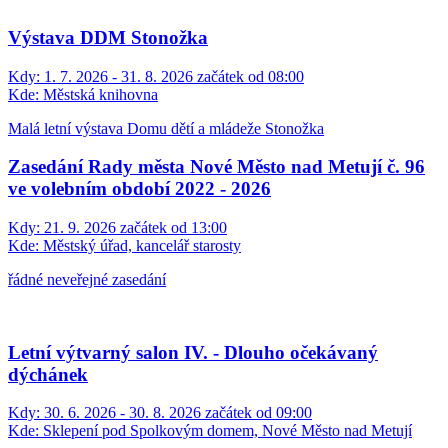
Výstava DDM Stonožka
Kdy:
1. 7. 2026 - 31. 8. 2026 začátek od 08:00
Kde:
Městská knihovna
Malá letní výstava Domu dětí a mládeže Stonožka
Zasedání Rady města Nové Město nad Metují č. 96
ve volebním období 2022 - 2026
Kdy:
21. 9. 2026 začátek od 13:00
Kde:
Městský úřad, kancelář starosty
řádné neveřejné zasedání
Letní výtvarný salon IV. - Dlouho očekávaný
dýchánek
Kdy:
30. 6. 2026 - 30. 8. 2026 začátek od 09:00
Kde:
Sklepení pod Spolkovým domem, Nové Město nad Metují