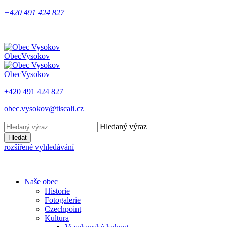
+420 491 424 827
Obec
Vysokov
Obec
Vysokov
+420 491 424 827
obec.vysokov@tiscali.cz
Hledaný výraz
Hledat
rozšířené vyhledávání
Naše obec
Historie
Fotogalerie
Czechpoint
Kultura