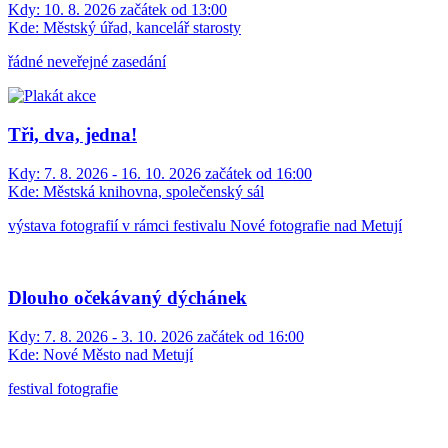
Kdy:
10. 8. 2026 začátek od 13:00
Kde:
Městský úřad, kancelář starosty
řádné neveřejné zasedání
Tři, dva, jedna!
Kdy:
7. 8. 2026 - 16. 10. 2026 začátek od 16:00
Kde:
Městská knihovna, společenský sál
výstava fotografií v rámci festivalu Nové fotografie nad Metují
Dlouho očekávaný dýchánek
Kdy:
7. 8. 2026 - 3. 10. 2026 začátek od 16:00
Kde:
Nové Město nad Metují
festival fotografie