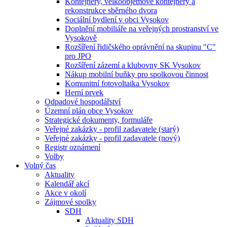
Kontejnery, velkoobjemové kontejnery a
rekonstrukce sběrného dvora
Sociální bydlení v obci Vysokov
Doplnění mobiliáře na veřejných prostranství ve
Vysokově
Rozšíření řidičského oprávnění na skupinu "C"
pro JPO
Rozšíření zázemí a klubovny SK Vysokov
Nákup mobilní buňky pro spolkovou činnost
Komunitní fotovoltaika Vysokov
Herní prvek
Odpadové hospodářství
Územní plán obce Vysokov
Strategické dokumenty, formuláře
Veřejné zakázky - profil zadavatele (starý)
Veřejné zakázky - profil zadavatele (nový)
Registr oznámení
Volby
Volný čas
Aktuality
Kalendář akcí
Akce v okolí
Zájmové spolky
SDH
Aktuality SDH