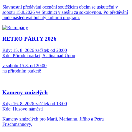
Slavnostní předávání ocenění soutěžícím obcím se uskuteční v
sobotu 15.8.2026 ve Studnici v areálu za sokolovnou. Po předávání
bude následovat bohatý kulturní program.
RETRO PÁRTY 2026
Kdy:
15. 8. 2026 začátek od 20:00
Kde:
Přírodní parket, Slatina nad Úpou
v sobotu 15.8. od 20:00
na přírodním parketě
Kameny zmizelých
Kdy:
16. 8. 2026 začátek od 13:00
Kde:
Husovo náměstí
Kameny zmizelých pro Marii, Mariannu, Jiřího a Petra
Frischmannovy.