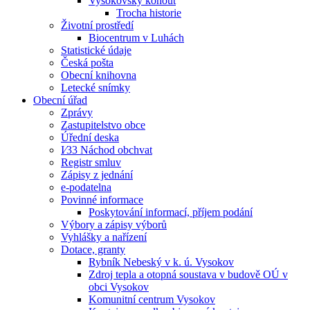
Vysokovský kohout
Trocha historie
Životní prostředí
Biocentrum v Luhách
Statistické údaje
Česká pošta
Obecní knihovna
Letecké snímky
Obecní úřad
Zprávy
Zastupitelstvo obce
Úřední deska
I⁄33 Náchod obchvat
Registr smluv
Zápisy z jednání
e-podatelna
Povinné informace
Poskytování informací, příjem podání
Výbory a zápisy výborů
Vyhlášky a nařízení
Dotace, granty
Rybník Nebeský v k. ú. Vysokov
Zdroj tepla a otopná soustava v budově OÚ v
obci Vysokov
Komunitní centrum Vysokov