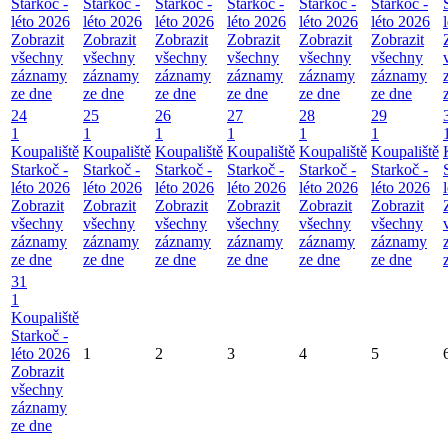
Starkoč -
Starkoč -
Starkoč -
Starkoč -
Starkoč -
Starkoč -
léto 2026
léto 2026
léto 2026
léto 2026
léto 2026
léto 2026
Zobrazit
Zobrazit
Zobrazit
Zobrazit
Zobrazit
Zobrazit
všechny
všechny
všechny
všechny
všechny
všechny
záznamy
záznamy
záznamy
záznamy
záznamy
záznamy
ze dne
ze dne
ze dne
ze dne
ze dne
ze dne
24
25
26
27
28
29
1
1
1
1
1
1
Koupaliště
Koupaliště
Koupaliště
Koupaliště
Koupaliště
Koupaliště
Starkoč -
Starkoč -
Starkoč -
Starkoč -
Starkoč -
Starkoč -
léto 2026
léto 2026
léto 2026
léto 2026
léto 2026
léto 2026
Zobrazit
Zobrazit
Zobrazit
Zobrazit
Zobrazit
Zobrazit
všechny
všechny
všechny
všechny
všechny
všechny
záznamy
záznamy
záznamy
záznamy
záznamy
záznamy
ze dne
ze dne
ze dne
ze dne
ze dne
ze dne
31
1
Koupaliště
Starkoč -
léto 2026
1
2
3
4
5
Zobrazit
všechny
záznamy
ze dne