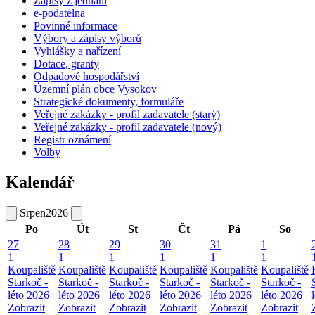
Zápisy z jednání
e-podatelna
Povinné informace
Výbory a zápisy výborů
Vyhlášky a nařízení
Dotace, granty
Odpadové hospodářství
Územní plán obce Vysokov
Strategické dokumenty, formuláře
Veřejné zakázky - profil zadavatele (starý)
Veřejné zakázky - profil zadavatele (nový)
Registr oznámení
Volby
Kalendář
Srpen
2026
Po
Út
St
Čt
Pá
So
27
28
29
30
31
1
1
1
1
1
1
1
Koupaliště
Koupaliště
Koupaliště
Koupaliště
Koupaliště
Koupaliště
Starkoč -
Starkoč -
Starkoč -
Starkoč -
Starkoč -
Starkoč -
léto 2026
léto 2026
léto 2026
léto 2026
léto 2026
léto 2026
Zobrazit
Zobrazit
Zobrazit
Zobrazit
Zobrazit
Zobrazit