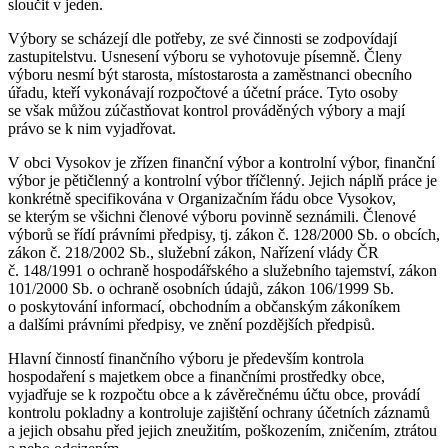
sloučit v jeden.
Výbory se scházejí dle potřeby, ze své činnosti se zodpovídají
zastupitelstvu. Usnesení výboru se vyhotovuje písemně. Členy
výboru nesmí být starosta, místostarosta a zaměstnanci obecního
úřadu, kteří vykonávají rozpočtové a účetní práce. Tyto osoby
se však můžou zúčastňovat kontrol prováděných výbory a mají
právo se k nim vyjadřovat.
V obci Vysokov je zřízen finanční výbor a kontrolní výbor, finanční
výbor je pětičlenný a kontrolní výbor tříčlenný. Jejich náplň práce je
konkrétně specifikována v Organizačním řádu obce Vysokov,
se kterým se všichni členové výboru povinně seznámili. Členové
výborů se řídí právními předpisy, tj. zákon č. 128/2000 Sb. o obcích,
zákon č. 218/2002 Sb., služební zákon, Nařízení vlády ČR
č. 148/1991 o ochraně hospodářského a služebního tajemství, zákon
101/2000 Sb. o ochraně osobních údajů, zákon 106/1999 Sb.
o poskytování informací, obchodním a občanským zákoníkem
a dalšími právními předpisy, ve znění pozdějších předpisů.
Hlavní činností finančního výboru je především kontrola
hospodaření s majetkem obce a finančními prostředky obce,
vyjadřuje se k rozpočtu obce a k závěrečnému účtu obce, provádí
kontrolu pokladny a kontroluje zajištění ochrany účetních záznamů
a jejich obsahu před jejich zneužitím, poškozením, zničením, ztrátou