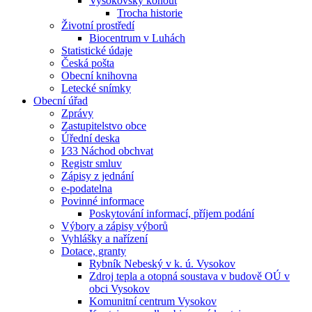
Vysokovský kohout
Trocha historie
Životní prostředí
Biocentrum v Luhách
Statistické údaje
Česká pošta
Obecní knihovna
Letecké snímky
Obecní úřad
Zprávy
Zastupitelstvo obce
Úřední deska
I⁄33 Náchod obchvat
Registr smluv
Zápisy z jednání
e-podatelna
Povinné informace
Poskytování informací, příjem podání
Výbory a zápisy výborů
Vyhlášky a nařízení
Dotace, granty
Rybník Nebeský v k. ú. Vysokov
Zdroj tepla a otopná soustava v budově OÚ v
obci Vysokov
Komunitní centrum Vysokov