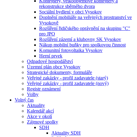
Kontejnery, velkoobjemové kontejnery a
rekonstrukce sběrného dvora
Sociální bydlení v obci Vysokov
Doplnění mobiliáře na veřejných prostranství ve
Vysokově
Rozšíření řidičského oprávnění na skupinu "C"
pro JPO
Rozšíření zázemí a klubovny SK Vysokov
Nákup mobilní buňky pro spolkovou činnost
Komunitní fotovoltaika Vysokov
Herní prvek
Odpadové hospodářství
Územní plán obce Vysokov
Strategické dokumenty, formuláře
Veřejné zakázky - profil zadavatele (starý)
Veřejné zakázky - profil zadavatele (nový)
Registr oznámení
Volby
Volný čas
Aktuality
Kalendář akcí
Akce v okolí
Zájmové spolky
SDH
Aktuality SDH