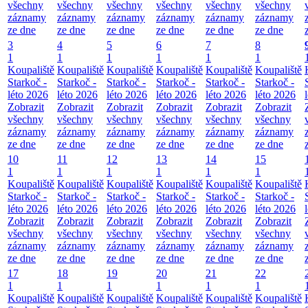
všechny
všechny
všechny
všechny
všechny
všechny
záznamy
záznamy
záznamy
záznamy
záznamy
záznamy
ze dne
ze dne
ze dne
ze dne
ze dne
ze dne
3
4
5
6
7
8
1
1
1
1
1
1
Koupaliště
Koupaliště
Koupaliště
Koupaliště
Koupaliště
Koupaliště
Starkoč -
Starkoč -
Starkoč -
Starkoč -
Starkoč -
Starkoč -
léto 2026
léto 2026
léto 2026
léto 2026
léto 2026
léto 2026
Zobrazit
Zobrazit
Zobrazit
Zobrazit
Zobrazit
Zobrazit
všechny
všechny
všechny
všechny
všechny
všechny
záznamy
záznamy
záznamy
záznamy
záznamy
záznamy
ze dne
ze dne
ze dne
ze dne
ze dne
ze dne
10
11
12
13
14
15
1
1
1
1
1
1
Koupaliště
Koupaliště
Koupaliště
Koupaliště
Koupaliště
Koupaliště
Starkoč -
Starkoč -
Starkoč -
Starkoč -
Starkoč -
Starkoč -
léto 2026
léto 2026
léto 2026
léto 2026
léto 2026
léto 2026
Zobrazit
Zobrazit
Zobrazit
Zobrazit
Zobrazit
Zobrazit
všechny
všechny
všechny
všechny
všechny
všechny
záznamy
záznamy
záznamy
záznamy
záznamy
záznamy
ze dne
ze dne
ze dne
ze dne
ze dne
ze dne
17
18
19
20
21
22
1
1
1
1
1
1
Koupaliště
Koupaliště
Koupaliště
Koupaliště
Koupaliště
Koupaliště