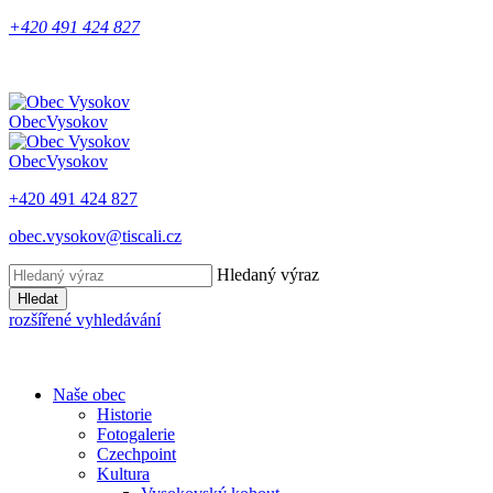
+420 491 424 827
Obec
Vysokov
Obec
Vysokov
+420 491 424 827
obec.vysokov@tiscali.cz
Hledaný výraz
Hledat
rozšířené vyhledávání
Naše obec
Historie
Fotogalerie
Czechpoint
Kultura