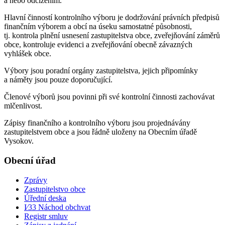
a nebo odcizením.
Hlavní činností kontrolního výboru je dodržování právních předpisů
finančním výborem a obcí na úseku samostatné působnosti,
tj. kontrola plnění usnesení zastupitelstva obce, zveřejňování záměrů
obce, kontroluje evidenci a zveřejňování obecně závazných
vyhlášek obce.
Výbory jsou poradní orgány zastupitelstva, jejich připomínky
a náměty jsou pouze doporučující.
Členové výborů jsou povinni při své kontrolní činnosti zachovávat
mlčenlivost.
Zápisy finančního a kontrolního výboru jsou projednávány
zastupitelstvem obce a jsou řádně uloženy na Obecním úřadě
Vysokov.
Obecní úřad
Zprávy
Zastupitelstvo obce
Úřední deska
I⁄33 Náchod obchvat
Registr smluv