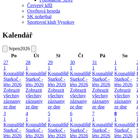
Červený kříž
Osvětová beseda
SK nohejbal
Sportovní klub Vysokov
Kalendář
Srpen
2026
Po
Út
St
Čt
Pá
So
27
28
29
30
31
1
1
1
1
1
1
1
Koupaliště
Koupaliště
Koupaliště
Koupaliště
Koupaliště
Koupaliště
Starkoč -
Starkoč -
Starkoč -
Starkoč -
Starkoč -
Starkoč -
léto 2026
léto 2026
léto 2026
léto 2026
léto 2026
léto 2026
Zobrazit
Zobrazit
Zobrazit
Zobrazit
Zobrazit
Zobrazit
všechny
všechny
všechny
všechny
všechny
všechny
záznamy
záznamy
záznamy
záznamy
záznamy
záznamy
ze dne
ze dne
ze dne
ze dne
ze dne
ze dne
3
4
5
6
7
8
1
1
1
1
1
1
Koupaliště
Koupaliště
Koupaliště
Koupaliště
Koupaliště
Koupaliště
Starkoč -
Starkoč -
Starkoč -
Starkoč -
Starkoč -
Starkoč -
léto 2026
léto 2026
léto 2026
léto 2026
léto 2026
léto 2026