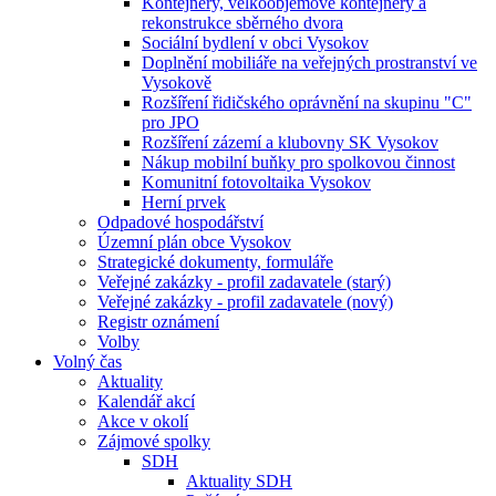
Kontejnery, velkoobjemové kontejnery a
rekonstrukce sběrného dvora
Sociální bydlení v obci Vysokov
Doplnění mobiliáře na veřejných prostranství ve
Vysokově
Rozšíření řidičského oprávnění na skupinu "C"
pro JPO
Rozšíření zázemí a klubovny SK Vysokov
Nákup mobilní buňky pro spolkovou činnost
Komunitní fotovoltaika Vysokov
Herní prvek
Odpadové hospodářství
Územní plán obce Vysokov
Strategické dokumenty, formuláře
Veřejné zakázky - profil zadavatele (starý)
Veřejné zakázky - profil zadavatele (nový)
Registr oznámení
Volby
Volný čas
Aktuality
Kalendář akcí
Akce v okolí
Zájmové spolky
SDH
Aktuality SDH