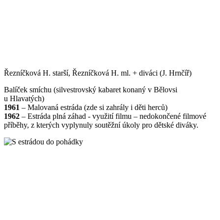
Řezníčková H. starší, Řezníčková H. ml. + diváci (J. Hrnčíř)
Balíček smíchu (silvestrovský kabaret konaný v Bělovsi
u Hlavatých)
1961
– Malovaná estráda (zde si zahrály i děti herců)
1962
– Estráda plná záhad - využití filmu – nedokončené filmové
příběhy, z kterých vyplynuly soutěžní úkoly pro dětské diváky.