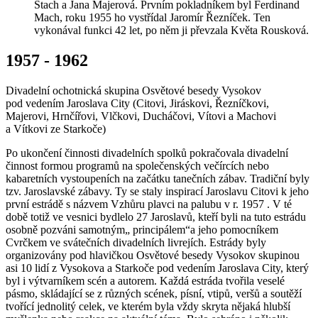
Stach a Jana Majerová. Prvním pokladníkem byl Ferdinand
Mach, roku 1955 ho vystřídal Jaromír Řezníček. Ten
vykonával funkci 42 let, po něm ji převzala Květa Rousková.
1957 - 1962
Divadelní ochotnická skupina Osvětové besedy Vysokov
pod vedením Jaroslava City (Citovi, Jiráskovi, Řezníčkovi,
Majerovi, Hrnčířovi, Vlčkovi, Ducháčovi, Vítovi a Machovi
a Vítkovi ze Starkoče)
Po ukončení činnosti divadelních spolků pokračovala divadelní
činnost formou programů na společenských večírcích nebo
kabaretních vystoupeních na začátku tanečních zábav. Tradiční byly
tzv. Jaroslavské zábavy. Ty se staly inspirací Jaroslavu Citovi k jeho
první estrádě s názvem Vzhůru plavci na palubu v r. 1957 . V té
době totiž ve vesnici bydlelo 27 Jaroslavů, kteří byli na tuto estrádu
osobně pozváni samotným„ principálem“a jeho pomocníkem
Cvrčkem ve svátečních divadelních livrejích. Estrády byly
organizovány pod hlavičkou Osvětové besedy Vysokov skupinou
asi 10 lidí z Vysokova a Starkoče pod vedením Jaroslava City, který
byl i výtvarníkem scén a autorem. Každá estráda tvořila veselé
pásmo, skládající se z různých scének, písní, vtipů, veršů a soutěží
tvořící jednolitý celek, ve kterém byla vždy skryta nějaká hlubší