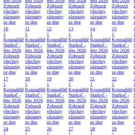
léto 2026
léto 2026
léto 2026
léto 2026
léto 2026
léto 2026
Zobrazit
Zobrazit
Zobrazit
Zobrazit
Zobrazit
Zobrazit
všechny
všechny
všechny
všechny
všechny
všechny
záznamy
záznamy
záznamy
záznamy
záznamy
záznamy
ze dne
ze dne
ze dne
ze dne
ze dne
ze dne
10
11
12
13
14
15
1
1
1
1
1
1
Koupaliště
Koupaliště
Koupaliště
Koupaliště
Koupaliště
Koupaliště
Starkoč -
Starkoč -
Starkoč -
Starkoč -
Starkoč -
Starkoč -
léto 2026
léto 2026
léto 2026
léto 2026
léto 2026
léto 2026
Zobrazit
Zobrazit
Zobrazit
Zobrazit
Zobrazit
Zobrazit
všechny
všechny
všechny
všechny
všechny
všechny
záznamy
záznamy
záznamy
záznamy
záznamy
záznamy
ze dne
ze dne
ze dne
ze dne
ze dne
ze dne
17
18
19
20
21
22
1
1
1
1
1
1
Koupaliště
Koupaliště
Koupaliště
Koupaliště
Koupaliště
Koupaliště
Starkoč -
Starkoč -
Starkoč -
Starkoč -
Starkoč -
Starkoč -
léto 2026
léto 2026
léto 2026
léto 2026
léto 2026
léto 2026
Zobrazit
Zobrazit
Zobrazit
Zobrazit
Zobrazit
Zobrazit
všechny
všechny
všechny
všechny
všechny
všechny
záznamy
záznamy
záznamy
záznamy
záznamy
záznamy
ze dne
ze dne
ze dne
ze dne
ze dne
ze dne
24
25
26
27
28
29
1
1
1
1
1
1