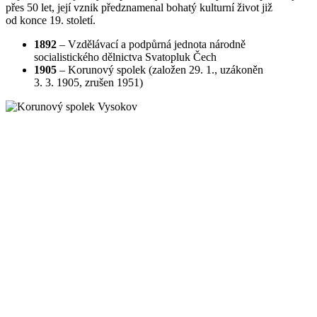
přes 50 let, její vznik předznamenal bohatý kulturní život již
od konce 19. století.
1892
– Vzdělávací a podpůrná jednota národně
socialistického dělnictva Svatopluk Čech
1905
– Korunový spolek (založen 29. 1., uzákoněn
3. 3. 1905, zrušen 1951)