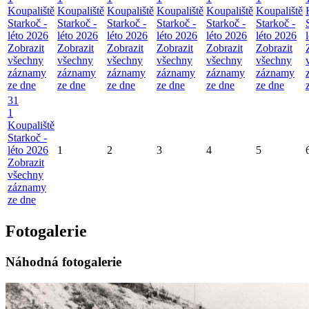
Koupaliště
Koupaliště
Koupaliště
Koupaliště
Koupaliště
Koupaliště
Starkoč -
Starkoč -
Starkoč -
Starkoč -
Starkoč -
Starkoč -
léto 2026
léto 2026
léto 2026
léto 2026
léto 2026
léto 2026
Zobrazit
Zobrazit
Zobrazit
Zobrazit
Zobrazit
Zobrazit
všechny
všechny
všechny
všechny
všechny
všechny
záznamy
záznamy
záznamy
záznamy
záznamy
záznamy
ze dne
ze dne
ze dne
ze dne
ze dne
ze dne
31
1
Koupaliště
Starkoč -
léto 2026
1
2
3
4
5
Zobrazit
všechny
záznamy
ze dne
Fotogalerie
Náhodná fotogalerie