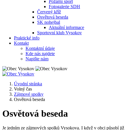
Požární sport
Fotogalerie SDH
Červený kříž
Osvětová beseda
SK nohejbal
Aktuální informace
Sportovní klub Vysokov
Praktické info
Kontakt
Kontaktní údaje
Kde nás najdete
Napište nám
Úvodní stránka
Volný čas
Zájmové spolky
Osvětová beseda
Osvětová beseda
Je jedním ze zájmových spolků Vysokova. I když v obci působí již