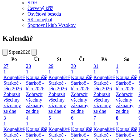
SDH
Červený kříž
Osvětová beseda
SK nohejbal
Sportovní klub Vysokov
Kalendář
Srpen
2026
Po
Út
St
Čt
Pá
So
27
28
29
30
31
1
1
1
1
1
1
1
Koupaliště
Koupaliště
Koupaliště
Koupaliště
Koupaliště
Koupaliště
Starkoč -
Starkoč -
Starkoč -
Starkoč -
Starkoč -
Starkoč -
léto 2026
léto 2026
léto 2026
léto 2026
léto 2026
léto 2026
Zobrazit
Zobrazit
Zobrazit
Zobrazit
Zobrazit
Zobrazit
všechny
všechny
všechny
všechny
všechny
všechny
záznamy
záznamy
záznamy
záznamy
záznamy
záznamy
ze dne
ze dne
ze dne
ze dne
ze dne
ze dne
3
4
5
6
7
8
1
1
1
1
1
1
Koupaliště
Koupaliště
Koupaliště
Koupaliště
Koupaliště
Koupaliště
Starkoč -
Starkoč -
Starkoč -
Starkoč -
Starkoč -
Starkoč -