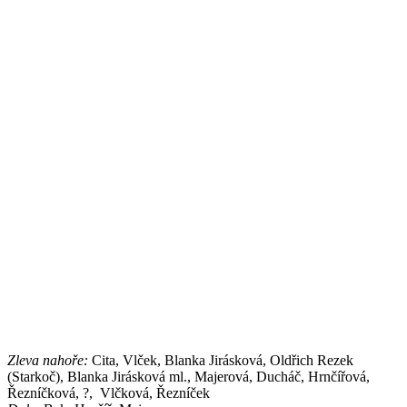
Zleva nahoře:
Cita, Vlček, Blanka Jirásková, Oldřich Rezek
(Starkoč), Blanka Jirásková ml., Majerová, Ducháč, Hrnčířová,
Řezníčková, ?, Vlčková, Řezníček