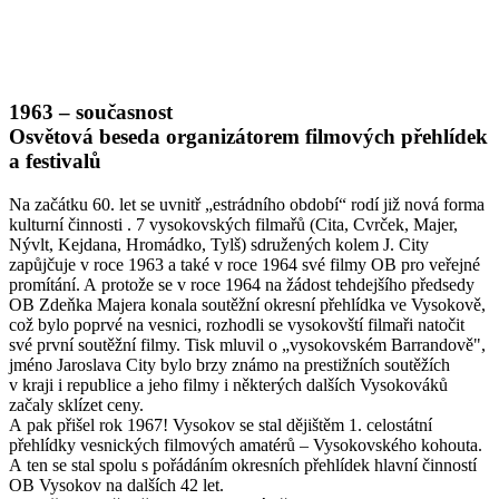
1963 – současnost
Osvětová beseda organizátorem filmových přehlídek
a festivalů
Na začátku 60. let se uvnitř „estrádního období“ rodí již nová forma
kulturní činnosti . 7 vysokovských filmařů (Cita, Cvrček, Majer,
Nývlt, Kejdana, Hromádko, Tylš) sdružených kolem J. City
zapůjčuje v roce 1963 a také v roce 1964 své filmy OB pro veřejné
promítání. A protože se v roce 1964 na žádost tehdejšího předsedy
OB Zdeňka Majera konala soutěžní okresní přehlídka ve Vysokově,
což bylo poprvé na vesnici, rozhodli se vysokovští filmaři natočit
své první soutěžní filmy. Tisk mluvil o „vysokovském Barrandově",
jméno Jaroslava City bylo brzy známo na prestižních soutěžích
v kraji i republice a jeho filmy i některých dalších Vysokováků
začaly sklízet ceny.
A pak přišel rok 1967! Vysokov se stal dějištěm 1. celostátní
přehlídky vesnických filmových amatérů – Vysokovského kohouta.
A ten se stal spolu s pořádáním okresních přehlídek hlavní činností
OB Vysokov na dalších 42 let.