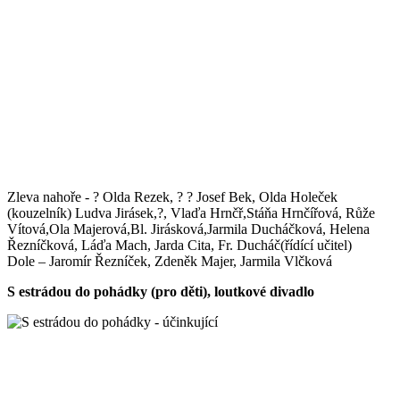
Zleva nahoře - ? Olda Rezek, ? ? Josef Bek, Olda Holeček
(kouzelník) Ludva Jirásek,?, Vlaďa Hrnčř,Stáňa Hrnčířová, Růže
Vítová,Ola Majerová,Bl. Jirásková,Jarmila Ducháčková, Helena
Řezníčková, Láďa Mach, Jarda Cita, Fr. Ducháč(řídící učitel)
Dole – Jaromír Řezníček, Zdeněk Majer, Jarmila Vlčková
S estrádou do pohádky (pro děti), loutkové divadlo