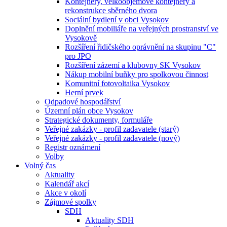
Kontejnery, velkoobjemové kontejnery a
rekonstrukce sběrného dvora
Sociální bydlení v obci Vysokov
Doplnění mobiliáře na veřejných prostranství ve
Vysokově
Rozšíření řidičského oprávnění na skupinu "C"
pro JPO
Rozšíření zázemí a klubovny SK Vysokov
Nákup mobilní buňky pro spolkovou činnost
Komunitní fotovoltaika Vysokov
Herní prvek
Odpadové hospodářství
Územní plán obce Vysokov
Strategické dokumenty, formuláře
Veřejné zakázky - profil zadavatele (starý)
Veřejné zakázky - profil zadavatele (nový)
Registr oznámení
Volby
Volný čas
Aktuality
Kalendář akcí
Akce v okolí
Zájmové spolky
SDH
Aktuality SDH