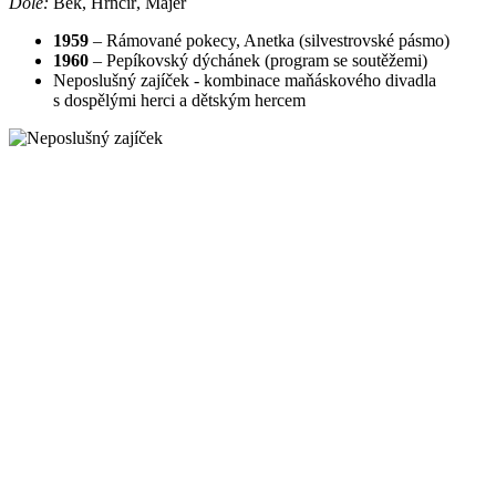
Dole:
Bek, Hrnčíř, Majer
1959
– Rámované pokecy, Anetka (silvestrovské pásmo)
1960
– Pepíkovský dýchánek (program se soutěžemi)
Neposlušný zajíček - kombinace maňáskového divadla
s dospělými herci a dětským hercem