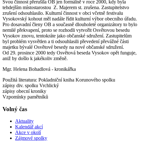
Svou činnost přerušila OB jen formálně v roce 2000, kdy byla
tehdejším místostarostou Z. Majerem st. zrušena. Zastupitelstvo
zrušení odsouhlasilo. Kulturní činnost v obci včetně festivalu
Vysokovský kohout měl nadále řídit kulturní výbor obecního úřadu.
Pro dosavadní členy OB a současně dlouholeté organizátory to bylo
nemilé překvapení, proto se rozhodli vytvořit Osvětovou besedu
Vysokov znovu, tentokráte jako občanské sdružení. Zastupitelům
byl problém vysvětlen a ti odsouhlasili převedení převážné části
majetku bývalé Osvětové besedy na nové občanské sdružení.
Od 29. prosince 2000 tedy Osvětová beseda Vysokov opět funguje,
aniž by došlo k jakékoliv změně.
Mgr. Helena Bohadlová - kronikářka
Použitá literatura: Pokladniční kniha Korunového spolku
zápisy div. spolku Vrchlický
zápisy obecní kroniky
Vzpomínky pamětníků
Volný čas
Aktuality
Kalendář akcí
Akce v okolí
Zájmové spolky