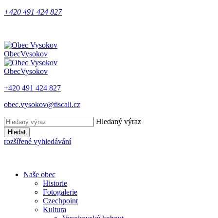
+420 491 424 827
Obec
Vysokov
Obec
Vysokov
+420 491 424 827
obec.vysokov@tiscali.cz
Hledaný výraz
Hledat
rozšířené vyhledávání
Naše obec
Historie
Fotogalerie
Czechpoint
Kultura