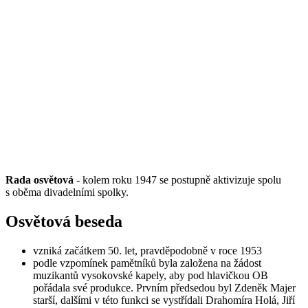
Rada osvětová
- kolem roku 1947 se postupně aktivizuje spolu
s oběma divadelními spolky.
Osvětová beseda
vzniká začátkem 50. let, pravděpodobně v roce 1953
podle vzpomínek pamětníků byla založena na žádost
muzikantů vysokovské kapely, aby pod hlavičkou OB
pořádala své produkce. Prvním předsedou byl Zdeněk Majer
starší, dalšími v této funkci se vystřídali Drahomíra Holá, Jiří