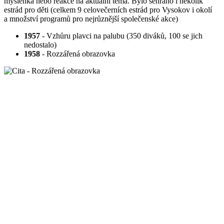
myšlenka nebo reakce na aktuální téma. Bylo sehráno i několik
estrád pro děti (celkem 9 celovečerních estrád pro Vysokov i okolí
a množství programů pro nejrůznější společenské akce)
1957
- Vzhůru plavci na palubu (350 diváků, 100 se jich
nedostalo)
1958
- Rozzářená obrazovka