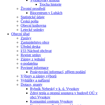
Vysokovský kohout
Trocha historie
Životní prostředí
Biocentrum v Luhách
Statistické údaje
Česká pošta
Obecní knihovna
Letecké snímky
Obecní úřad
Zprávy
Zastupitelstvo obce
Úřední deska
I⁄33 Náchod obchvat
Registr smluv
Zápisy z jednání
e-podatelna
Povinné informace
Poskytování informací, příjem podání
Výbory a zápisy výborů
Vyhlášky a nařízení
Dotace, granty
Rybník Nebeský v k. ú. Vysokov
Zdroj tepla a otopná soustava v budově OÚ v
obci Vysokov
Komunitní centrum Vysokov