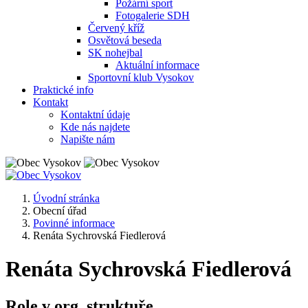
Požární sport
Fotogalerie SDH
Červený kříž
Osvětová beseda
SK nohejbal
Aktuální informace
Sportovní klub Vysokov
Praktické info
Kontakt
Kontaktní údaje
Kde nás najdete
Napište nám
Úvodní stránka
Obecní úřad
Povinné informace
Renáta Sychrovská Fiedlerová
Renáta Sychrovská Fiedlerová
Role v org. struktuře