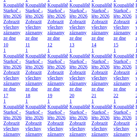
Koupaliště
Koupaliště
Koupaliště
Koupaliště
Koupaliště
Koupaliště
Starkoč -
Starkoč -
Starkoč -
Starkoč -
Starkoč -
Starkoč -
léto 2026
léto 2026
léto 2026
léto 2026
léto 2026
léto 2026
Zobrazit
Zobrazit
Zobrazit
Zobrazit
Zobrazit
Zobrazit
všechny
všechny
všechny
všechny
všechny
všechny
záznamy
záznamy
záznamy
záznamy
záznamy
záznamy
ze dne
ze dne
ze dne
ze dne
ze dne
ze dne
10
11
12
13
14
15
1
1
1
1
1
1
Koupaliště
Koupaliště
Koupaliště
Koupaliště
Koupaliště
Koupaliště
Starkoč -
Starkoč -
Starkoč -
Starkoč -
Starkoč -
Starkoč -
léto 2026
léto 2026
léto 2026
léto 2026
léto 2026
léto 2026
Zobrazit
Zobrazit
Zobrazit
Zobrazit
Zobrazit
Zobrazit
všechny
všechny
všechny
všechny
všechny
všechny
záznamy
záznamy
záznamy
záznamy
záznamy
záznamy
ze dne
ze dne
ze dne
ze dne
ze dne
ze dne
17
18
19
20
21
22
1
1
1
1
1
1
Koupaliště
Koupaliště
Koupaliště
Koupaliště
Koupaliště
Koupaliště
Starkoč -
Starkoč -
Starkoč -
Starkoč -
Starkoč -
Starkoč -
léto 2026
léto 2026
léto 2026
léto 2026
léto 2026
léto 2026
Zobrazit
Zobrazit
Zobrazit
Zobrazit
Zobrazit
Zobrazit
všechny
všechny
všechny
všechny
všechny
všechny
záznamy
záznamy
záznamy
záznamy
záznamy
záznamy