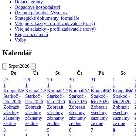
Dotace, granty
Odpadové hospodářství
Územní plán obce Vysokov
Strategické dokumenty, formuláře
Veřejné zakázky - profil zadavatele (starý)
Veřejné zakázky - profil zadavatele (nový)
Registr oznámení
Volby
Kalendář
Srpen
2026
Po
Út
St
Čt
Pá
So
27
28
29
30
31
1
1
1
1
1
1
1
Koupaliště
Koupaliště
Koupaliště
Koupaliště
Koupaliště
Koupaliště
Starkoč -
Starkoč -
Starkoč -
Starkoč -
Starkoč -
Starkoč -
léto 2026
léto 2026
léto 2026
léto 2026
léto 2026
léto 2026
Zobrazit
Zobrazit
Zobrazit
Zobrazit
Zobrazit
Zobrazit
všechny
všechny
všechny
všechny
všechny
všechny
záznamy
záznamy
záznamy
záznamy
záznamy
záznamy
ze dne
ze dne
ze dne
ze dne
ze dne
ze dne
3
4
5
6
7
8
1
1
1
1
1
1