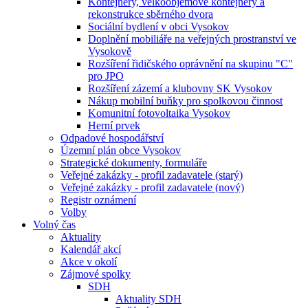
Kontejnery, velkoobjemové kontejnery a
rekonstrukce sběrného dvora
Sociální bydlení v obci Vysokov
Doplnění mobiliáře na veřejných prostranství ve
Vysokově
Rozšíření řidičského oprávnění na skupinu "C"
pro JPO
Rozšíření zázemí a klubovny SK Vysokov
Nákup mobilní buňky pro spolkovou činnost
Komunitní fotovoltaika Vysokov
Herní prvek
Odpadové hospodářství
Územní plán obce Vysokov
Strategické dokumenty, formuláře
Veřejné zakázky - profil zadavatele (starý)
Veřejné zakázky - profil zadavatele (nový)
Registr oznámení
Volby
Volný čas
Aktuality
Kalendář akcí
Akce v okolí
Zájmové spolky
SDH
Aktuality SDH