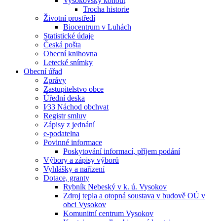
Vysokovský kohout
Trocha historie
Životní prostředí
Biocentrum v Luhách
Statistické údaje
Česká pošta
Obecní knihovna
Letecké snímky
Obecní úřad
Zprávy
Zastupitelstvo obce
Úřední deska
I⁄33 Náchod obchvat
Registr smluv
Zápisy z jednání
e-podatelna
Povinné informace
Poskytování informací, příjem podání
Výbory a zápisy výborů
Vyhlášky a nařízení
Dotace, granty
Rybník Nebeský v k. ú. Vysokov
Zdroj tepla a otopná soustava v budově OÚ v
obci Vysokov
Komunitní centrum Vysokov