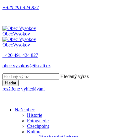
+420 491 424 827
Obec
Vysokov
Obec
Vysokov
+420 491 424 827
obec.vysokov@tiscali.cz
Hledaný výraz
Hledat
rozšířené vyhledávání
Naše obec
Historie
Fotogalerie
Czechpoint
Kultura