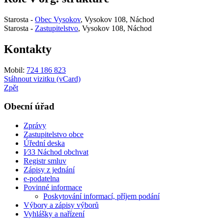
Starosta -
Obec Vysokov
, Vysokov 108, Náchod
Starosta -
Zastupitelstvo
, Vysokov 108, Náchod
Kontakty
Mobil:
724 186 823
Stáhnout vizitku (vCard)
Zpět
Obecní úřad
Zprávy
Zastupitelstvo obce
Úřední deska
I⁄33 Náchod obchvat
Registr smluv
Zápisy z jednání
e-podatelna
Povinné informace
Poskytování informací, příjem podání
Výbory a zápisy výborů
Vyhlášky a nařízení