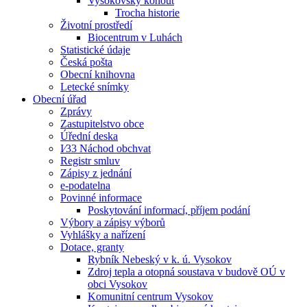
Vysokovský kohout
Trocha historie
Životní prostředí
Biocentrum v Luhách
Statistické údaje
Česká pošta
Obecní knihovna
Letecké snímky
Obecní úřad
Zprávy
Zastupitelstvo obce
Úřední deska
I⁄33 Náchod obchvat
Registr smluv
Zápisy z jednání
e-podatelna
Povinné informace
Poskytování informací, příjem podání
Výbory a zápisy výborů
Vyhlášky a nařízení
Dotace, granty
Rybník Nebeský v k. ú. Vysokov
Zdroj tepla a otopná soustava v budově OÚ v
obci Vysokov
Komunitní centrum Vysokov