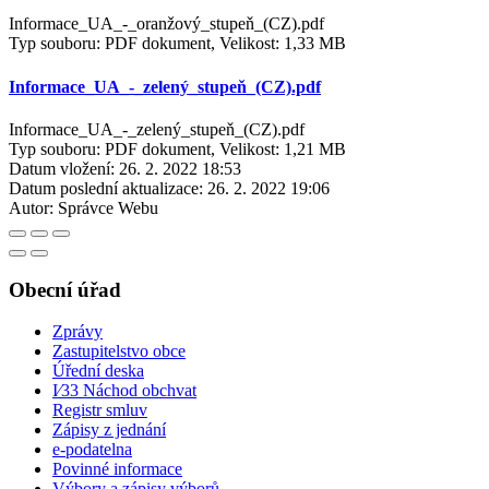
Informace_UA_-_oranžový_stupeň_(CZ).pdf
Typ souboru: PDF dokument, Velikost: 1,33 MB
Informace_UA_-_zelený_stupeň_(CZ).pdf
Informace_UA_-_zelený_stupeň_(CZ).pdf
Typ souboru: PDF dokument, Velikost: 1,21 MB
Datum vložení:
26. 2. 2022 18:53
Datum poslední aktualizace:
26. 2. 2022 19:06
Autor:
Správce Webu
Obecní úřad
Zprávy
Zastupitelstvo obce
Úřední deska
I⁄33 Náchod obchvat
Registr smluv
Zápisy z jednání
e-podatelna
Povinné informace
Výbory a zápisy výborů