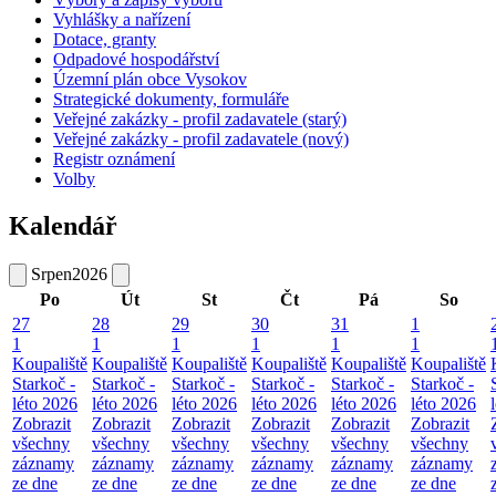
Vyhlášky a nařízení
Dotace, granty
Odpadové hospodářství
Územní plán obce Vysokov
Strategické dokumenty, formuláře
Veřejné zakázky - profil zadavatele (starý)
Veřejné zakázky - profil zadavatele (nový)
Registr oznámení
Volby
Kalendář
Srpen
2026
Po
Út
St
Čt
Pá
So
27
28
29
30
31
1
1
1
1
1
1
1
Koupaliště
Koupaliště
Koupaliště
Koupaliště
Koupaliště
Koupaliště
Starkoč -
Starkoč -
Starkoč -
Starkoč -
Starkoč -
Starkoč -
léto 2026
léto 2026
léto 2026
léto 2026
léto 2026
léto 2026
Zobrazit
Zobrazit
Zobrazit
Zobrazit
Zobrazit
Zobrazit
všechny
všechny
všechny
všechny
všechny
všechny
záznamy
záznamy
záznamy
záznamy
záznamy
záznamy
ze dne
ze dne
ze dne
ze dne
ze dne
ze dne