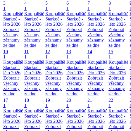
3
4
5
6
7
8
1
1
1
1
1
1
Koupaliště
Koupaliště
Koupaliště
Koupaliště
Koupaliště
Koupaliště
Starkoč -
Starkoč -
Starkoč -
Starkoč -
Starkoč -
Starkoč -
léto 2026
léto 2026
léto 2026
léto 2026
léto 2026
léto 2026
Zobrazit
Zobrazit
Zobrazit
Zobrazit
Zobrazit
Zobrazit
všechny
všechny
všechny
všechny
všechny
všechny
záznamy
záznamy
záznamy
záznamy
záznamy
záznamy
ze dne
ze dne
ze dne
ze dne
ze dne
ze dne
10
11
12
13
14
15
1
1
1
1
1
1
Koupaliště
Koupaliště
Koupaliště
Koupaliště
Koupaliště
Koupaliště
Starkoč -
Starkoč -
Starkoč -
Starkoč -
Starkoč -
Starkoč -
léto 2026
léto 2026
léto 2026
léto 2026
léto 2026
léto 2026
Zobrazit
Zobrazit
Zobrazit
Zobrazit
Zobrazit
Zobrazit
všechny
všechny
všechny
všechny
všechny
všechny
záznamy
záznamy
záznamy
záznamy
záznamy
záznamy
ze dne
ze dne
ze dne
ze dne
ze dne
ze dne
17
18
19
20
21
22
1
1
1
1
1
1
Koupaliště
Koupaliště
Koupaliště
Koupaliště
Koupaliště
Koupaliště
Starkoč -
Starkoč -
Starkoč -
Starkoč -
Starkoč -
Starkoč -
léto 2026
léto 2026
léto 2026
léto 2026
léto 2026
léto 2026
Zobrazit
Zobrazit
Zobrazit
Zobrazit
Zobrazit
Zobrazit