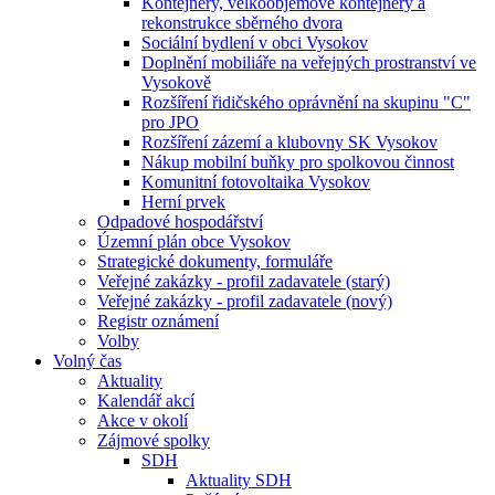
Kontejnery, velkoobjemové kontejnery a
rekonstrukce sběrného dvora
Sociální bydlení v obci Vysokov
Doplnění mobiliáře na veřejných prostranství ve
Vysokově
Rozšíření řidičského oprávnění na skupinu "C"
pro JPO
Rozšíření zázemí a klubovny SK Vysokov
Nákup mobilní buňky pro spolkovou činnost
Komunitní fotovoltaika Vysokov
Herní prvek
Odpadové hospodářství
Územní plán obce Vysokov
Strategické dokumenty, formuláře
Veřejné zakázky - profil zadavatele (starý)
Veřejné zakázky - profil zadavatele (nový)
Registr oznámení
Volby
Volný čas
Aktuality
Kalendář akcí
Akce v okolí
Zájmové spolky
SDH
Aktuality SDH