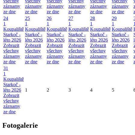
všechny
všechny
všechny
všechny
všechny
všechny
záznamy
záznamy
záznamy
záznamy
záznamy
záznamy
ze dne
ze dne
ze dne
ze dne
ze dne
ze dne
24
25
26
27
28
29
1
1
1
1
1
1
Koupaliště
Koupaliště
Koupaliště
Koupaliště
Koupaliště
Koupaliště
Starkoč -
Starkoč -
Starkoč -
Starkoč -
Starkoč -
Starkoč -
léto 2026
léto 2026
léto 2026
léto 2026
léto 2026
léto 2026
Zobrazit
Zobrazit
Zobrazit
Zobrazit
Zobrazit
Zobrazit
všechny
všechny
všechny
všechny
všechny
všechny
záznamy
záznamy
záznamy
záznamy
záznamy
záznamy
ze dne
ze dne
ze dne
ze dne
ze dne
ze dne
31
1
Koupaliště
Starkoč -
léto 2026
1
2
3
4
5
Zobrazit
všechny
záznamy
ze dne
Fotogalerie