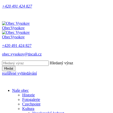
+420 491 424 827
Obec
Vysokov
Obec
Vysokov
+420 491 424 827
obec.vysokov@tiscali.cz
Hledaný výraz
Hledat
rozšířené vyhledávání
Naše obec
Historie
Fotogalerie
Czechpoint
Kultura