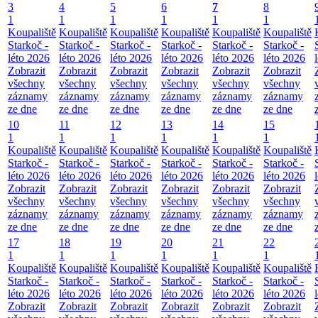
3
4
5
6
7
8
1
1
1
1
1
1
Koupaliště
Koupaliště
Koupaliště
Koupaliště
Koupaliště
Koupaliště
Starkoč -
Starkoč -
Starkoč -
Starkoč -
Starkoč -
Starkoč -
léto 2026
léto 2026
léto 2026
léto 2026
léto 2026
léto 2026
Zobrazit
Zobrazit
Zobrazit
Zobrazit
Zobrazit
Zobrazit
všechny
všechny
všechny
všechny
všechny
všechny
záznamy
záznamy
záznamy
záznamy
záznamy
záznamy
ze dne
ze dne
ze dne
ze dne
ze dne
ze dne
10
11
12
13
14
15
1
1
1
1
1
1
Koupaliště
Koupaliště
Koupaliště
Koupaliště
Koupaliště
Koupaliště
Starkoč -
Starkoč -
Starkoč -
Starkoč -
Starkoč -
Starkoč -
léto 2026
léto 2026
léto 2026
léto 2026
léto 2026
léto 2026
Zobrazit
Zobrazit
Zobrazit
Zobrazit
Zobrazit
Zobrazit
všechny
všechny
všechny
všechny
všechny
všechny
záznamy
záznamy
záznamy
záznamy
záznamy
záznamy
ze dne
ze dne
ze dne
ze dne
ze dne
ze dne
17
18
19
20
21
22
1
1
1
1
1
1
Koupaliště
Koupaliště
Koupaliště
Koupaliště
Koupaliště
Koupaliště
Starkoč -
Starkoč -
Starkoč -
Starkoč -
Starkoč -
Starkoč -
léto 2026
léto 2026
léto 2026
léto 2026
léto 2026
léto 2026
Zobrazit
Zobrazit
Zobrazit
Zobrazit
Zobrazit
Zobrazit