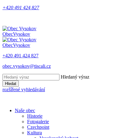
+420 491 424 827
Obec
Vysokov
Obec
Vysokov
+420 491 424 827
obec.vysokov@tiscali.cz
Hledaný výraz
Hledat
rozšířené vyhledávání
Naše obec
Historie
Fotogalerie
Czechpoint
Kultura