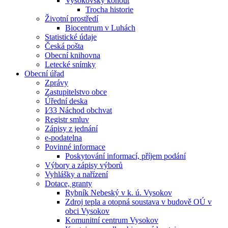
Vysokovský kohout
Trocha historie
Životní prostředí
Biocentrum v Luhách
Statistické údaje
Česká pošta
Obecní knihovna
Letecké snímky
Obecní úřad
Zprávy
Zastupitelstvo obce
Úřední deska
I⁄33 Náchod obchvat
Registr smluv
Zápisy z jednání
e-podatelna
Povinné informace
Poskytování informací, příjem podání
Výbory a zápisy výborů
Vyhlášky a nařízení
Dotace, granty
Rybník Nebeský v k. ú. Vysokov
Zdroj tepla a otopná soustava v budově OÚ v
obci Vysokov
Komunitní centrum Vysokov