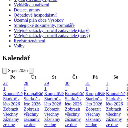
Vyhlášky a nařízení
Dotace, granty
Odpadové hospodářství
Územní plán obce Vysokov
Strategické dokumenty, formuláře
Veřejné zakázky - profil zadavatele (starý)
Veřejné zakázky - profil zadavatele (nový)
Registr oznámení
Volby
Kalendář
Srpen
2026
Po
Út
St
Čt
Pá
So
27
28
29
30
31
1
1
1
1
1
1
1
Koupaliště
Koupaliště
Koupaliště
Koupaliště
Koupaliště
Koupaliště
Starkoč -
Starkoč -
Starkoč -
Starkoč -
Starkoč -
Starkoč -
léto 2026
léto 2026
léto 2026
léto 2026
léto 2026
léto 2026
Zobrazit
Zobrazit
Zobrazit
Zobrazit
Zobrazit
Zobrazit
všechny
všechny
všechny
všechny
všechny
všechny
záznamy
záznamy
záznamy
záznamy
záznamy
záznamy
ze dne
ze dne
ze dne
ze dne
ze dne
ze dne