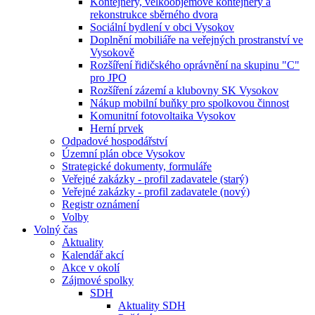
Kontejnery, velkoobjemové kontejnery a
rekonstrukce sběrného dvora
Sociální bydlení v obci Vysokov
Doplnění mobiliáře na veřejných prostranství ve
Vysokově
Rozšíření řidičského oprávnění na skupinu "C"
pro JPO
Rozšíření zázemí a klubovny SK Vysokov
Nákup mobilní buňky pro spolkovou činnost
Komunitní fotovoltaika Vysokov
Herní prvek
Odpadové hospodářství
Územní plán obce Vysokov
Strategické dokumenty, formuláře
Veřejné zakázky - profil zadavatele (starý)
Veřejné zakázky - profil zadavatele (nový)
Registr oznámení
Volby
Volný čas
Aktuality
Kalendář akcí
Akce v okolí
Zájmové spolky
SDH
Aktuality SDH