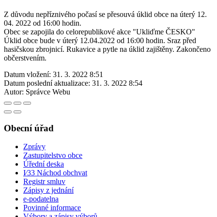
Z důvodu nepříznivého počasí se přesouvá úklid obce na úterý 12.
04. 2022 od 16:00 hodin.
Obec se zapojila do celorepublikové akce "Ukliďme ČESKO"
Úklid obce bude v úterý 12.04.2022 od 16:00 hodin. Sraz před
hasičskou zbrojnicí. Rukavice a pytle na úklid zajištěny. Zakončeno
občerstvením.
Datum vložení:
31. 3. 2022 8:51
Datum poslední aktualizace:
31. 3. 2022 8:54
Autor:
Správce Webu
Obecní úřad
Zprávy
Zastupitelstvo obce
Úřední deska
I⁄33 Náchod obchvat
Registr smluv
Zápisy z jednání
e-podatelna
Povinné informace
Výbory a zápisy výborů