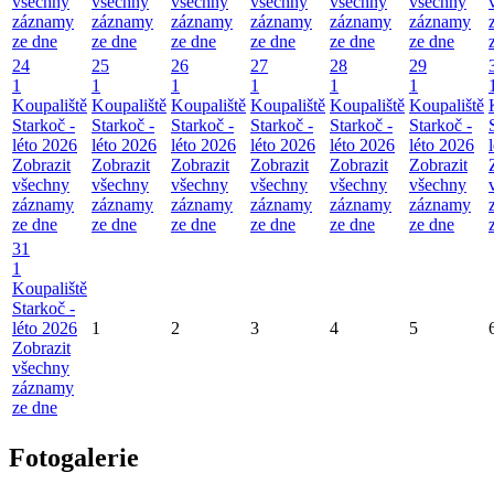
všechny
všechny
všechny
všechny
všechny
všechny
záznamy
záznamy
záznamy
záznamy
záznamy
záznamy
ze dne
ze dne
ze dne
ze dne
ze dne
ze dne
24
25
26
27
28
29
1
1
1
1
1
1
Koupaliště
Koupaliště
Koupaliště
Koupaliště
Koupaliště
Koupaliště
Starkoč -
Starkoč -
Starkoč -
Starkoč -
Starkoč -
Starkoč -
léto 2026
léto 2026
léto 2026
léto 2026
léto 2026
léto 2026
Zobrazit
Zobrazit
Zobrazit
Zobrazit
Zobrazit
Zobrazit
všechny
všechny
všechny
všechny
všechny
všechny
záznamy
záznamy
záznamy
záznamy
záznamy
záznamy
ze dne
ze dne
ze dne
ze dne
ze dne
ze dne
31
1
Koupaliště
Starkoč -
léto 2026
1
2
3
4
5
Zobrazit
všechny
záznamy
ze dne
Fotogalerie