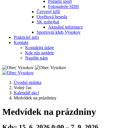
Požární sport
Fotogalerie SDH
Červený kříž
Osvětová beseda
SK nohejbal
Aktuální informace
Sportovní klub Vysokov
Praktické info
Kontakt
Kontaktní údaje
Kde nás najdete
Napište nám
Úvodní stránka
Volný čas
Kalendář akcí
Medvídek na prázdniny
Medvídek na prázdniny
Kdy:
15. 6. 2026 0:00 – 7. 9. 2026