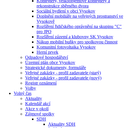
Kontejnery, velkoobjemové kontejnery a
rekonstrukce sběrného dvora
Sociální bydlení v obci Vysokov
Doplnění mobiliáře na veřejných prostranství ve
Vysokově
Rozšíření řidičského oprávnění na skupinu "C"
pro JPO
Rozšíření zázemí a klubovny SK Vysokov
Nákup mobilní buňky pro spolkovou činnost
Komunitní fotovoltaika Vysokov
Herní prvek
Odpadové hospodářství
Územní plán obce Vysokov
Strategické dokumenty, formuláře
Veřejné zakázky - profil zadavatele (starý)
Veřejné zakázky - profil zadavatele (nový)
Registr oznámení
Volby
Volný čas
Aktuality
Kalendář akcí
Akce v okolí
Zájmové spolky
SDH
Aktuality SDH