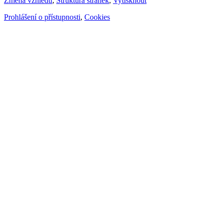
Změna vzhledu
,
Struktura stránek
,
Vytisknout
Prohlášení o přístupnosti
,
Cookies