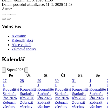
Datum vložení:
11. 5. 2026 11:50
Datum poslední aktualizace:
11. 5. 2026 11:58
Autor:
Volný čas
Aktuality
Kalendář akcí
Akce v okolí
Zájmové spolky
Kalendář
Srpen
2026
Po
Út
St
Čt
Pá
So
27
28
29
30
31
1
1
1
1
1
1
1
Koupaliště
Koupaliště
Koupaliště
Koupaliště
Koupaliště
Koupaliště
Starkoč -
Starkoč -
Starkoč -
Starkoč -
Starkoč -
Starkoč -
léto 2026
léto 2026
léto 2026
léto 2026
léto 2026
léto 2026
Zobrazit
Zobrazit
Zobrazit
Zobrazit
Zobrazit
Zobrazit
všechny
všechny
všechny
všechny
všechny
všechny