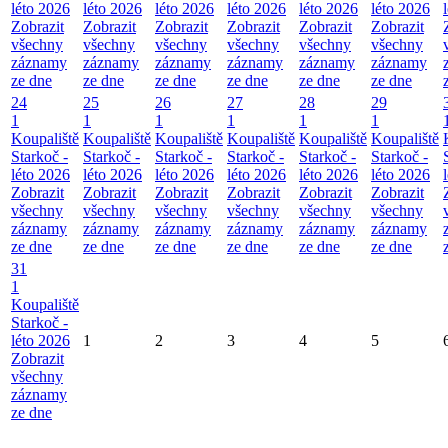
léto 2026
léto 2026
léto 2026
léto 2026
léto 2026
léto 2026
Zobrazit
Zobrazit
Zobrazit
Zobrazit
Zobrazit
Zobrazit
všechny
všechny
všechny
všechny
všechny
všechny
záznamy
záznamy
záznamy
záznamy
záznamy
záznamy
ze dne
ze dne
ze dne
ze dne
ze dne
ze dne
24
25
26
27
28
29
1
1
1
1
1
1
Koupaliště
Koupaliště
Koupaliště
Koupaliště
Koupaliště
Koupaliště
Starkoč -
Starkoč -
Starkoč -
Starkoč -
Starkoč -
Starkoč -
léto 2026
léto 2026
léto 2026
léto 2026
léto 2026
léto 2026
Zobrazit
Zobrazit
Zobrazit
Zobrazit
Zobrazit
Zobrazit
všechny
všechny
všechny
všechny
všechny
všechny
záznamy
záznamy
záznamy
záznamy
záznamy
záznamy
ze dne
ze dne
ze dne
ze dne
ze dne
ze dne
31
1
Koupaliště
Starkoč -
léto 2026
1
2
3
4
5
Zobrazit
všechny
záznamy
ze dne