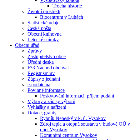
Vysokovský kohout
Trocha historie
Životní prostředí
Biocentrum v Luhách
Statistické údaje
Česká pošta
Obecní knihovna
Letecké snímky
Obecní úřad
Zprávy
Zastupitelstvo obce
Úřední deska
I⁄33 Náchod obchvat
Registr smluv
Zápisy z jednání
e-podatelna
Povinné informace
Poskytování informací, příjem podání
Výbory a zápisy výborů
Vyhlášky a nařízení
Dotace, granty
Rybník Nebeský v k. ú. Vysokov
Zdroj tepla a otopná soustava v budově OÚ v
obci Vysokov
Komunitní centrum Vysokov