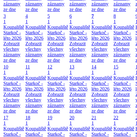
záznamy
záznamy
záznamy
záznamy
záznamy
záznamy
ze dne
ze dne
ze dne
ze dne
ze dne
ze dne
3
4
5
6
7
8
1
1
1
1
1
1
Koupaliště
Koupaliště
Koupaliště
Koupaliště
Koupaliště
Koupaliště
Starkoč -
Starkoč -
Starkoč -
Starkoč -
Starkoč -
Starkoč -
léto 2026
léto 2026
léto 2026
léto 2026
léto 2026
léto 2026
Zobrazit
Zobrazit
Zobrazit
Zobrazit
Zobrazit
Zobrazit
všechny
všechny
všechny
všechny
všechny
všechny
záznamy
záznamy
záznamy
záznamy
záznamy
záznamy
ze dne
ze dne
ze dne
ze dne
ze dne
ze dne
10
11
12
13
14
15
1
1
1
1
1
1
Koupaliště
Koupaliště
Koupaliště
Koupaliště
Koupaliště
Koupaliště
Starkoč -
Starkoč -
Starkoč -
Starkoč -
Starkoč -
Starkoč -
léto 2026
léto 2026
léto 2026
léto 2026
léto 2026
léto 2026
Zobrazit
Zobrazit
Zobrazit
Zobrazit
Zobrazit
Zobrazit
všechny
všechny
všechny
všechny
všechny
všechny
záznamy
záznamy
záznamy
záznamy
záznamy
záznamy
ze dne
ze dne
ze dne
ze dne
ze dne
ze dne
17
18
19
20
21
22
1
1
1
1
1
1
Koupaliště
Koupaliště
Koupaliště
Koupaliště
Koupaliště
Koupaliště
Starkoč -
Starkoč -
Starkoč -
Starkoč -
Starkoč -
Starkoč -