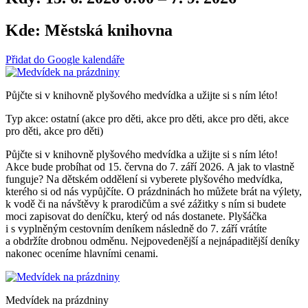
Kde:
Městská knihovna
Přidat do Google kalendáře
Půjčte si v knihovně plyšového medvídka a užijte si s ním léto!
Typ akce: ostatní (akce pro děti, akce pro děti, akce pro děti, akce
pro děti, akce pro děti)
Půjčte si v knihovně plyšového medvídka a užijte si s ním léto!
Akce bude probíhat od 15. června do 7. září 2026. A jak to vlastně
funguje? Na dětském oddělení si vyberete plyšového medvídka,
kterého si od nás vypůjčíte. O prázdninách ho můžete brát na výlety,
k vodě či na návštěvy k prarodičům a své zážitky s ním si budete
moci zapisovat do deníčku, který od nás dostanete. Plyšáčka
i s vyplněným cestovním deníkem následně do 7. září vrátíte
a obdržíte drobnou odměnu. Nejpovedenější a nejnápaditější deníky
nakonec oceníme hlavními cenami.
Medvídek na prázdniny