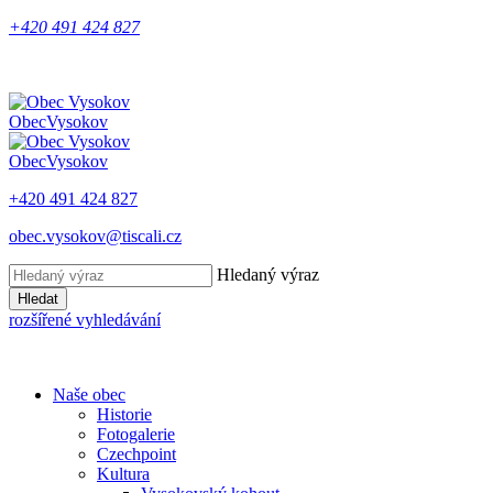
+420 491 424 827
Obec
Vysokov
Obec
Vysokov
+420 491 424 827
obec.vysokov@tiscali.cz
Hledaný výraz
Hledat
rozšířené vyhledávání
Naše obec
Historie
Fotogalerie
Czechpoint
Kultura