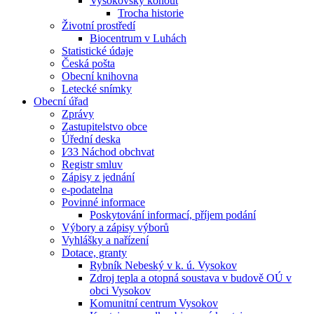
Vysokovský kohout
Trocha historie
Životní prostředí
Biocentrum v Luhách
Statistické údaje
Česká pošta
Obecní knihovna
Letecké snímky
Obecní úřad
Zprávy
Zastupitelstvo obce
Úřední deska
I⁄33 Náchod obchvat
Registr smluv
Zápisy z jednání
e-podatelna
Povinné informace
Poskytování informací, příjem podání
Výbory a zápisy výborů
Vyhlášky a nařízení
Dotace, granty
Rybník Nebeský v k. ú. Vysokov
Zdroj tepla a otopná soustava v budově OÚ v
obci Vysokov
Komunitní centrum Vysokov