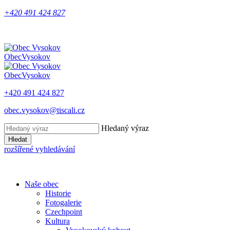
+420 491 424 827
Obec
Vysokov
Obec
Vysokov
+420 491 424 827
obec.vysokov@tiscali.cz
Hledaný výraz
Hledat
rozšířené vyhledávání
Naše obec
Historie
Fotogalerie
Czechpoint
Kultura