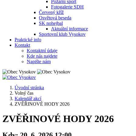
Požární sport
Fotogalerie SDH
Červený kříž
Osvětová beseda
SK nohejbal
Aktuální informace
Sportovní klub Vysokov
Praktické info
Kontakt
Kontaktní údaje
Kde nás najdete
Napište nám
Úvodní stránka
Volný čas
Kalendář akcí
ZVĚŘINOVÉ HODY 2026
ZVĚŘINOVÉ HODY 2026
Kdy:
20. 6. 2026 12:00