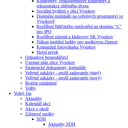
Kontejnery, velkoobjemové kontejnery a
rekonstrukce sběrného dvora
Sociální bydlení v obci Vysokov
Doplnění mobiliáře na veřejných prostranství ve
Vysokově
Rozšíření řidičského oprávnění na skupinu "C"
pro JPO
Rozšíření zázemí a klubovny SK Vysokov
Nákup mobilní buňky pro spolkovou činnost
Komunitní fotovoltaika Vysokov
Herní prvek
Odpadové hospodářství
Územní plán obce Vysokov
Strategické dokumenty, formuláře
Veřejné zakázky - profil zadavatele (starý)
Veřejné zakázky - profil zadavatele (nový)
Registr oznámení
Volby
Volný čas
Aktuality
Kalendář akcí
Akce v okolí
Zájmové spolky
SDH
Aktuality SDH