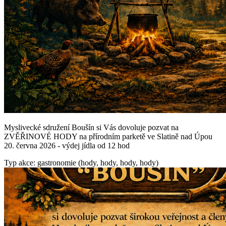
Myslivecké sdružení Boušín si Vás dovoluje pozvat na
ZVĚŘINOVÉ HODY na přírodním parketě ve Slatině nad Úpou
20. června 2026 - výdej jídla od 12 hod
Typ akce: gastronomie (hody, hody, hody, hody)