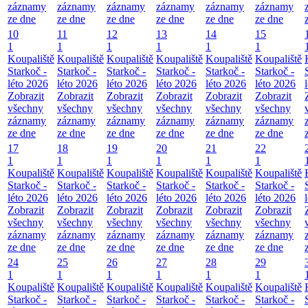
záznamy
záznamy
záznamy
záznamy
záznamy
záznamy
ze dne
ze dne
ze dne
ze dne
ze dne
ze dne
10
11
12
13
14
15
1
1
1
1
1
1
Koupaliště
Koupaliště
Koupaliště
Koupaliště
Koupaliště
Koupaliště
Starkoč -
Starkoč -
Starkoč -
Starkoč -
Starkoč -
Starkoč -
léto 2026
léto 2026
léto 2026
léto 2026
léto 2026
léto 2026
Zobrazit
Zobrazit
Zobrazit
Zobrazit
Zobrazit
Zobrazit
všechny
všechny
všechny
všechny
všechny
všechny
záznamy
záznamy
záznamy
záznamy
záznamy
záznamy
ze dne
ze dne
ze dne
ze dne
ze dne
ze dne
17
18
19
20
21
22
1
1
1
1
1
1
Koupaliště
Koupaliště
Koupaliště
Koupaliště
Koupaliště
Koupaliště
Starkoč -
Starkoč -
Starkoč -
Starkoč -
Starkoč -
Starkoč -
léto 2026
léto 2026
léto 2026
léto 2026
léto 2026
léto 2026
Zobrazit
Zobrazit
Zobrazit
Zobrazit
Zobrazit
Zobrazit
všechny
všechny
všechny
všechny
všechny
všechny
záznamy
záznamy
záznamy
záznamy
záznamy
záznamy
ze dne
ze dne
ze dne
ze dne
ze dne
ze dne
24
25
26
27
28
29
1
1
1
1
1
1
Koupaliště
Koupaliště
Koupaliště
Koupaliště
Koupaliště
Koupaliště
Starkoč -
Starkoč -
Starkoč -
Starkoč -
Starkoč -
Starkoč -